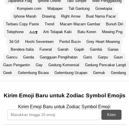
Japanese Flag
Iphone Online
Tato Simple
Web Penggabung
Kompiwin.com
Walpaper
Tali Gantung
Growtopia
Iphone Marah
Drawing
Right Arrow
Buat Nama Pacar
Terbaru Copy Paste
Trend
Macam Macam Gambar
Bunuh Diri
Telephone
Arti Telapak Kaki
Batu Keren
Mewing Png
Arti❣️
3d Gif
Hoshi Seventeen
Pentol Bucin
Grey Heart Meaning
Bendera Italia
Funeral
Gairah
Gajah
Gambá
Ganas
Gancu
Ganda
Gangguan Penglihatan
Garis
Garpu
Gaun
Gaun Pengantin
Gay
Gedung Komersial
Gedung Pencakar Langit
Geek
Gelembung Bicara
Gelembung Ucapan
Gemuk
Gendang
Kirim Emoji Baru untuk Zodiac Symbol Emojis
Kirim Emoji Baru untuk Zodiac Symbol Emoji:
Kirim