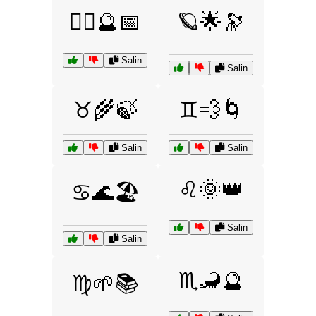
🧙‍♂️🔮📅
🪐🌟🔭
Salin
Salin
♉🌾🍃
♊💨🌀
Salin
Salin
♌🌞👑
♋🌊🏖️
Salin
Salin
♏🦂🔮
♍🌱📚