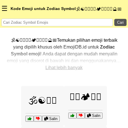
☰
Kode Emoji untuk Zodiac Symbol
🕉️☯️🧘‍♀️🧗‍♂️🏕️🚵‍♀️🧙‍♂️🔮📅
Cari
🕉️☯️🧘‍♀️🧗‍♂️🏕️🚵‍♀️🧙‍♂️🔮📅Temukan pilihan emoji terbaik
yang dipilih khusus oleh EmojiDB.id untuk
Zodiac
Symbol emoji
! Anda dapat dengan mudah menyalin
emoji yang disorot di bawah ini dan menggunakannya di
percakapan Anda untuk menambahkan sentuhan
Lihat lebih banyak
pribadi. Kami telah mengurutkan emoji-emoji terkait
dengan menampilkan yang paling populer terlebih
dahulu. Ingin lebih banyak pilihan? Jelajahi kategori
🧗‍♂️🏕️🚵‍♀️
lainnya untuk menemukan cara baru dalam
🕉️☯️🧘‍♀️
mengekspresikan
Zodiac Symbol dengan emoji
.
Salin
Salin