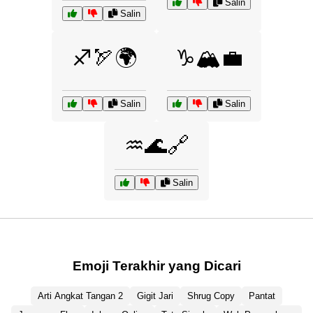
Salin
Salin
♐🏹🌍
♑🏔️💼
Salin
Salin
♒🌊🔗
Salin
Emoji Terakhir yang Dicari
Arti Angkat Tangan 2
Gigit Jari
Shrug Copy
Pantat