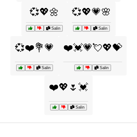
💞💖🌼
💞💖💗🌸
Salin
Salin
💞❤️💐💗
❤️💓💗💘💖💝
Salin
Salin
❤️💖🌷💓
Salin