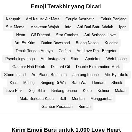
Emoji Terakhir yang Dicari
Kerupuk
Arti Keluar Air Mata
Couple Aesthetic
Celurit Panjang
Sus Meme
Maskeran Wajah
Info
Arti Dari Batu Adalah
Ipon
Neon
Gif Discord
Star Combos
Arti Berbagai Love
Arti Es Krim
Durian Download
Buang Napas
Kuadrat
Tepuk Tangan Artinya
Catfish
Arti Love Pink Bergetar
Psychology Logo
Arti Instagram
Slide
Apoteker
Web Iphone
Gambar Hati Retak
Discord Gif
Double Exclamation Mark
Stone Island
Arti Planet Bercincin
Jantung Iphone
Mix By Tikolu
Kiss
Maling
Bingung Di Wa
Batu Wa
Demam
Shock
Love Pink
Gigit Bibir
Bintang Iphone
Kece
Kelinci
Makan
Mata Berkaca Kaca
Ball
Muntah
Menggambar
Gambar Perasaan
Rumah
Kirim Emoji Baru untuk 1,000 Love Heart