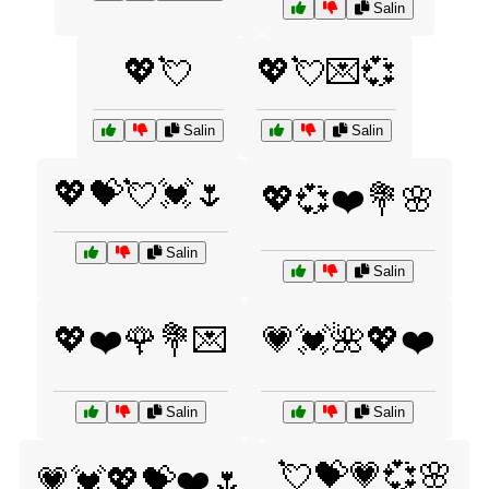
Salin
💖💘
💖💘💌💞
Salin
Salin
💖💝💘💓🌷
💖💞❤️💐🌸
Salin
Salin
💖❤️🌹💐💌
💗💓🌺💖❤️
Salin
Salin
💘💝💗💞🌸
💗💓💖💝❤️🌷