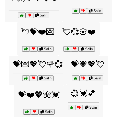
Salin
Salin
💘💝❤️💌
💘💞🌸❤️
Salin
Salin
💝💌💖💘🌹💞
💝💗💖💘
Salin
Salin
💞💓💕
💝❤️💖🌺💓
Salin
Salin