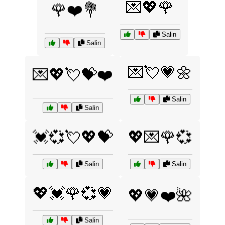
💌💖🌹
🌹❤️💐
Salin
Salin
💌💘💗🌼
💌💖💘💝❤️
Salin
Salin
💓💞💘💖💝
💖💌🌹💞
Salin
Salin
💖💓🌹💞💗
💖💗❤️🌺
Salin