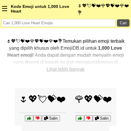
🌷💖💘💝❤️🌹💖💝❤️🌹❤️
Kode Emoji untuk 1,000 Love
☰
Heart
💐
Cari
🌷💖💘💝❤️🌹💖💝❤️🌹❤️💐Temukan pilihan emoji terbaik
yang dipilih khusus oleh EmojiDB.id untuk
1,000 Love
Heart emoji
! Anda dapat dengan mudah menyalin emoji
yang disorot di bawah ini dan menggunakannya di
percakapan Anda untuk menambahkan sentuhan
Lihat lebih banyak
pribadi. Kami telah mengurutkan emoji-emoji terkait
dengan menampilkan yang paling populer terlebih
dahulu. Ingin lebih banyak pilihan? Jelajahi kategori
🌷💖💘💝❤️
🌹💖💝❤️
lainnya untuk menemukan cara baru dalam
mengekspresikan
1,000 Love Heart dengan emoji
.
Salin
Salin