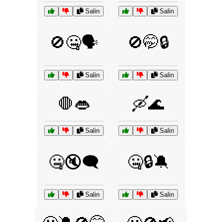
Salin
Salin
🚫🤐🗣️
🚫🤭🔒
Salin
Salin
🛑👄
🛶🌊
Salin
Salin
🤐🔇🗨️
🤐🔒🔕
Salin
Salin