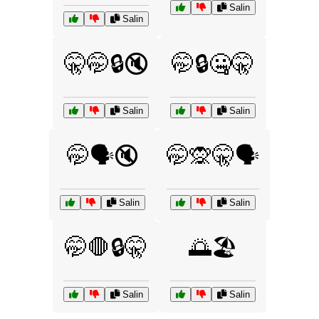
Salin
Salin
🤫🤭🔒🔇
🤭🔒🤐🤫
Salin
Salin
🤭🗣️🔇
🤭🙊🤫🗣️
Salin
Salin
🤭🛑🔒🤫
🌅🏖️
Salin
Salin