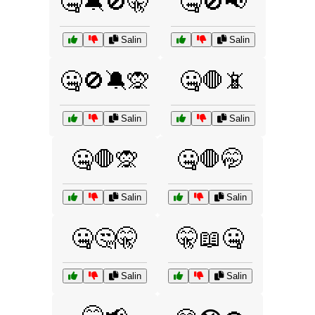
🤐🔕🚫🤫
🤐🚫📢
Salin
Salin
🤐🚫🔕🙊
🤐🛑📵
Salin
Salin
🤐🛑🙊
🤐🛑🤭
Salin
Salin
🤐🤔🤫
🤫📖🤐
Salin
Salin