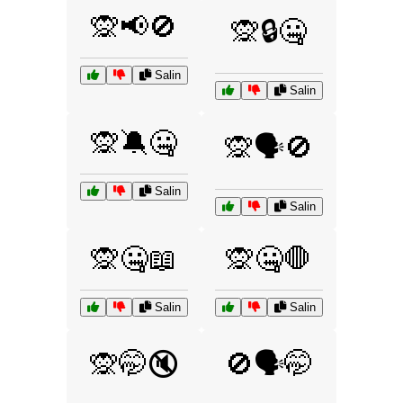
🙊📢🚫
🙊🔒🤐
Salin
Salin
🙊🔕🤐
🙊🗣️🚫
Salin
Salin
🙊🤐📖
🙊🤐🛑
Salin
Salin
🙊🤭🔇
🚫🗣️🤭