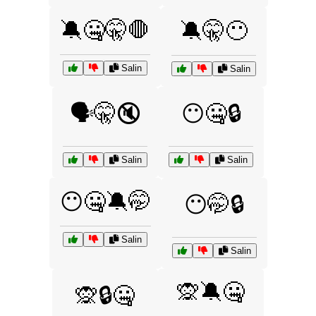
🔕🤐🤫🛑
🔕🤫😶
Salin
Salin
🗣️🤫🔇
😶🤐🔒
Salin
Salin
😶🤐🔕🤭
😶🤭🔒
Salin
Salin
🙊🔕🤐
🙊🔒🤐