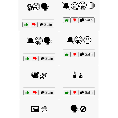
🔕🤐🤫🛑
🔒🤭🗣️
Salin
Salin
🔕🤫😶
🔕🤫🗣️
Salin
Salin
🕊️🌿
🕯️🧘
Salin
Salin
🖼️🎨
🗣️🚫