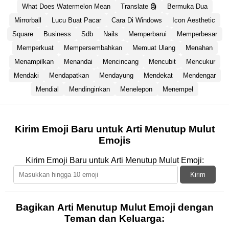
What Does Watermelon Mean
Translate 🗿
Bermuka Dua
Mirrorball
Lucu Buat Pacar
Cara Di Windows
Icon Aesthetic
Square
Business
Sdb
Nails
Memperbarui
Memperbesar
Memperkuat
Mempersembahkan
Memuat Ulang
Menahan
Menampilkan
Menandai
Mencincang
Mencubit
Mencukur
Mendaki
Mendapatkan
Mendayung
Mendekat
Mendengar
Mendial
Mendinginkan
Menelepon
Menempel
Kirim Emoji Baru untuk Arti Menutup Mulut
Emojis
Kirim Emoji Baru untuk Arti Menutup Mulut Emoji:
Kirim
Bagikan Arti Menutup Mulut Emoji dengan
Teman dan Keluarga: