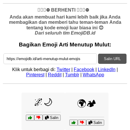
✋🏻🛑⛔️ BERHENTI ✋🏻🛑⛔️
Anda akan membuat hari kami lebih baik jika Anda
membagikan dan memberi tahu teman-teman Anda
tentang kode emoji luar biasa ini 😊
Dari seluruh tim EmojiDB.id
Bagikan Emoji Arti Menutup Mulut:
Salin URL
Klik untuk berbagi di:
Twitter
|
Facebook
|
LinkedIn
|
Pinterest
|
Reddit
|
Tumblr
|
WhatsApp
🌌🌙
🌍🏕️
Salin
Salin