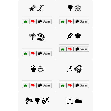
🌠🌌
🌳🌼
Salin
Salin
🍂🍁
🌴🏖️
Salin
Salin
🍵☕
🎶🎧
Salin
Salin
🏞️🌳🍃
📖☁️