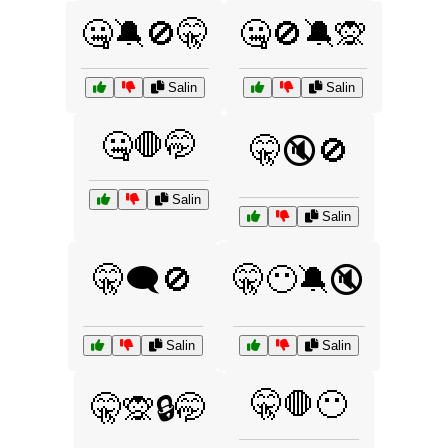
🤐🔕🚫🤫
🤐🚫🔕🙊
Salin
Salin
🤐🛑🤭
🤫🔇🚫
Salin
Salin
🤫🗨️🚫
🤫😶🔕🔇
Salin
Salin
🤫🛑😶
🤫🙊🔒🤭