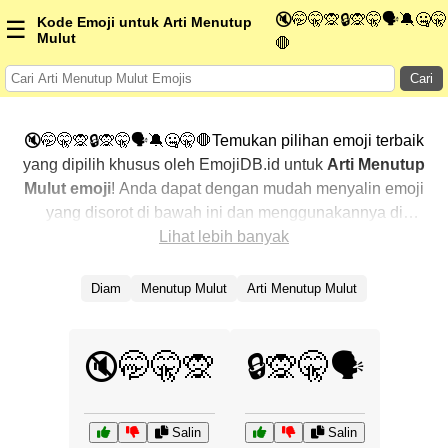
🔇🤭🤫🙊🔒🙊🤫🗣️🔕🤐🤫
Kode Emoji untuk Arti Menutup
☰
Mulut
🛑
Cari
🔇🤭🤫🙊🔒🙊🤫🗣️🔕🤐🤫🛑Temukan pilihan emoji terbaik
yang dipilih khusus oleh EmojiDB.id untuk
Arti Menutup
Mulut emoji
! Anda dapat dengan mudah menyalin emoji
yang disorot di bawah ini dan menggunakannya di
percakapan Anda untuk menambahkan sentuhan
Lihat lebih banyak
pribadi. Kami telah mengurutkan emoji-emoji terkait
dengan menampilkan yang paling populer terlebih
Diam
Menutup Mulut
Arti Menutup Mulut
dahulu. Ingin lebih banyak pilihan? Jelajahi kategori
lainnya untuk menemukan cara baru dalam
mengekspresikan
Arti Menutup Mulut dengan emoji
.
🔇🤭🤫🙊
🔒🙊🤫🗣️
Salin
Salin