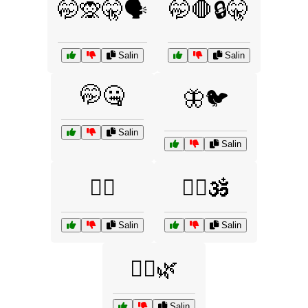
🤭🙊🤫🗣️
🤭🛑🔒🤫
Salin
Salin
🤭🤐
🦋🐦
Salin
Salin
🧘‍♀️
🧘‍♀️🕉️
Salin
Salin
🧘‍♂️🌿
Salin