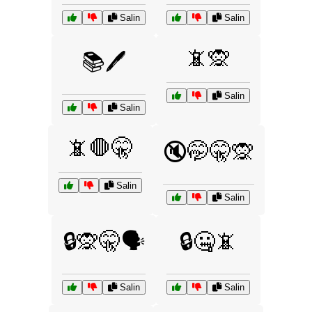
Salin
Salin
📵🙊
📚🖊️
Salin
Salin
📵🛑🤫
🔇🤭🤫🙊
Salin
Salin
🔒🙊🤫🗣️
🔒🤐📵
Salin
Salin