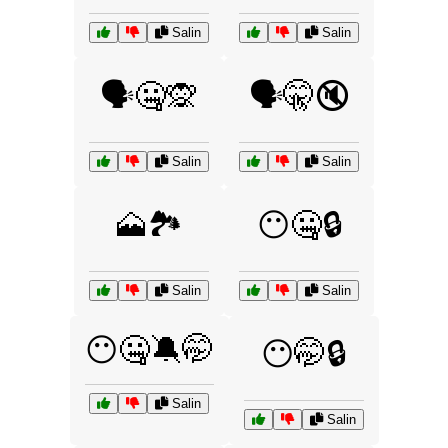
Salin
Salin
🗣️🤐🙊
🗣️🤫🔇
Salin
Salin
🗻🏞️
😶🤐🔒
Salin
Salin
😶🤐🔕🤭
😶🤭🔒
Salin
Salin