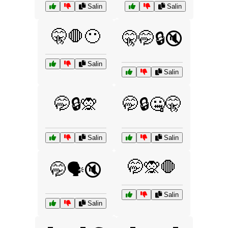
Salin
Salin
🤫🛑😶
🤫🤭🔒🔇
Salin
Salin
🤭🔒🙊
🤭🔒🤐🤫
Salin
Salin
🤭🙊🛑
🤭🗣️🔇
Salin
Salin