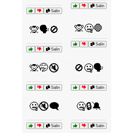
Salin
Salin
🙊🤐🛑
🙊🗣️🚫
Salin
Salin
🙊🤭🔇
🚫🤐🗣️
Salin
Salin
🤐🔇🗨️
🤐🔒🔕
Salin
Salin