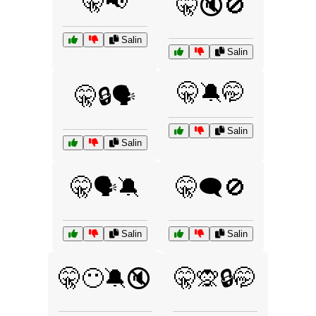
🤫📢
🤫🔇🚫
Salin
Salin
🤫🔕🤭
🤫🔒🗣️
Salin
Salin
🤫🗣️🔕
🤫🗨️🚫
Salin
Salin
🤫😶🔕🔇
🤫🙊🔒🤭