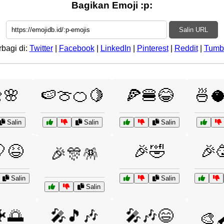
Bagikan Emoji :p:
Salin URL
rbagi di:
Twitter
|
Facebook
|
LinkedIn
|
Pinterest
|
Reddit
|
Tumb
🌸
🍉🍈🍊🍋
🍕🍔😂
🍜
Salin
Salin
Salin
😆
🎉🤣
🎉
🎉🎊🪅
Salin
Salin
Salin
🌅
🎤🎵🎶
🎤🎶😄
🎨