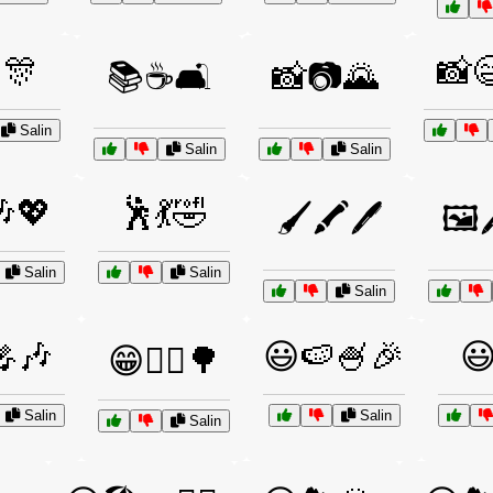
🎊
📸
📚☕🛋️
📸📷🌄
Salin
Salin
Salin
💖
🕺💃🤣
🖌️🖍️🖊️
🖼️
Salin
Salin
Salin
🎶
😃🍉🍧🎉
😃
😁🚴‍♂️🌳
Salin
Salin
Salin