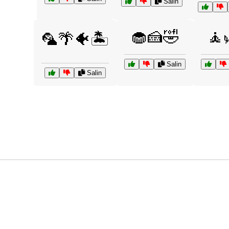
Salin
🧁🍰🤣
🧘
🦜🌴🐠🏝️
Salin
Salin