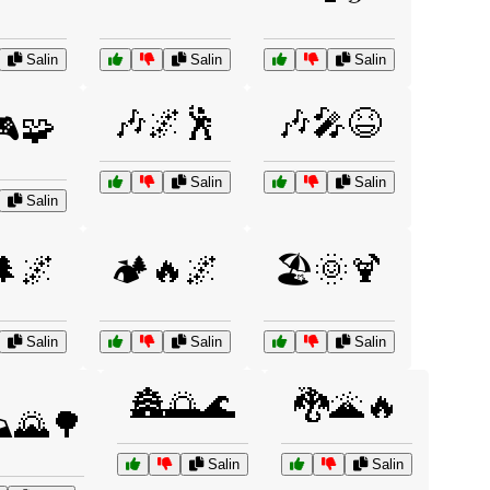
Salin
Salin
Salin
🎶🌌🕺
🎶🎤😆
🎮🧩
Salin
Salin
Salin
🌲🌌
🏕️🔥🌌
🏖️🌞🍹
Salin
Salin
Salin
🏯🌅🌊
🐉🌋🔥
⛰️🌄🌳
Salin
Salin