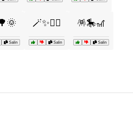
🌳🌞
🪄✨🧙‍♂️
🪅🎠🎢
Salin
Salin
Salin