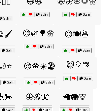
😄😆
😄🦋🌸🌻🌼
🚶‍♂️
Salin
Salin
Salin
😊🌿🌳🌼
🖌️
😊🍽️🍜
Salin
Salin
Salin
😸🎈🎊
🌙⭐
😌🌼☀️🏖️
Salin
Salin
Salin
🎪🎠
🦋🐝🌺
🦙🐘🦒
Salin
Salin
Salin