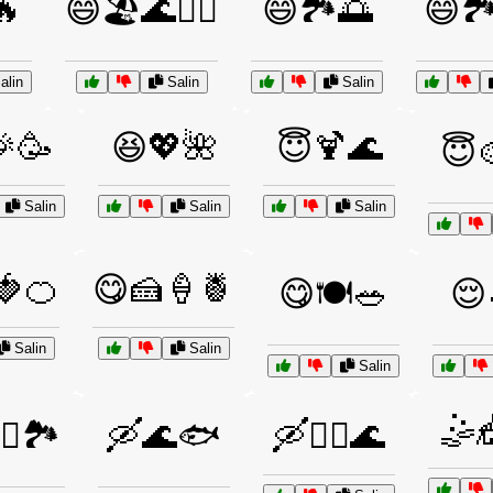
🔥
😄🏖️🌊🏄‍♀️
😄🏞️🌅
😄🏞️
alin
Salin
Salin
🥳
😆💖🌺
😇🍹🌊
😇
Salin
Salin
Salin
🍓🍊
😋🍰🍦🍍
😋🍽️🥗
😌
Salin
Salin
Salin
🤹
‍♀️🏞️
🛶🌊🐟
🛶🚣‍♀️🌊