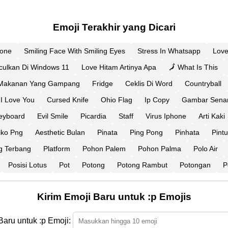
Emoji Terakhir yang Dicari
hone
Smiling Face With Smiling Eyes
Stress In Whatsapp
Love
ulkan Di Windows 11
Love Hitam Artinya Apa
🗾 What Is This
Makanan Yang Gampang
Fridge
Ceklis Di Word
Countryball
 I Love You
Cursed Knife
Ohio Flag
Ip Copy
Gambar Senan
eyboard
Evil Smile
Picardia
Staff
Virus Iphone
Arti Kaki
iko Png
Aesthetic Bulan
Pinata
Ping Pong
Pinhata
Pintu
ng Terbang
Platform
Pohon Palem
Pohon Palma
Polo Air
Posisi Lotus
Pot
Potong
Potong Rambut
Potongan
P
Kirim Emoji Baru untuk :p Emojis
Baru untuk :p Emoji: