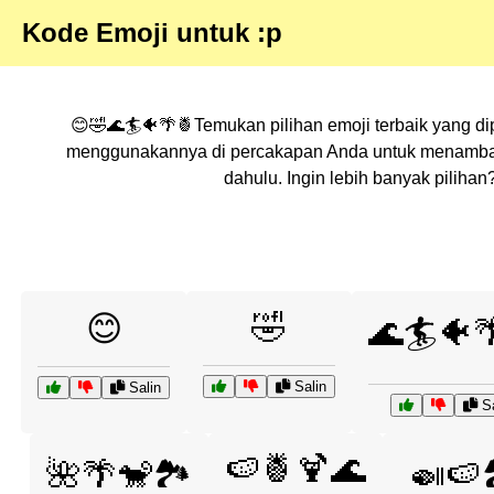
Kode Emoji untuk :p
😊🤣🌊🏄🐠🌴🍍Temukan pilihan emoji terbaik yang di
menggunakannya di percakapan Anda untuk menambahka
dahulu. Ingin lebih banyak pilih
🤣
😊
🌊🏄🐠
Salin
Salin
Sa
🍉🍍🍹🌊
🌺🌴🐒🏞️
🍛🍉