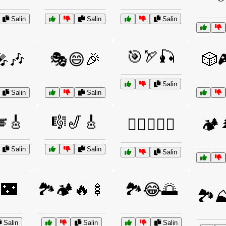
Salin
Salin
Salin
🎯🏹🎣
🎶
🎭😄🎉
🎲
Salin
Salin
Salin
🎸
🎼🎷🎸
🏄‍♀️🏊‍♂️🌊
🏕️
Salin
Salin
Salin
🌃
🏞️🏕️🔥🍢
🏞️😂🌅
🏞️
Salin
Salin
Salin