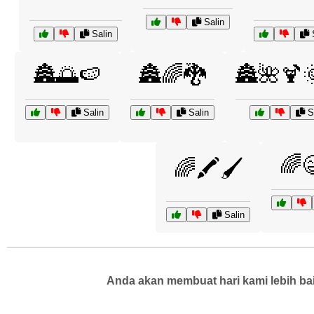
Salin
Salin
S
🏯🌅🍉
🏯🌈🐉
🏯🌺🍹
Salin
Salin
Sa
🌈
🌈🖍️🖌️
Salin
Anda akan membuat hari kami lebih bai