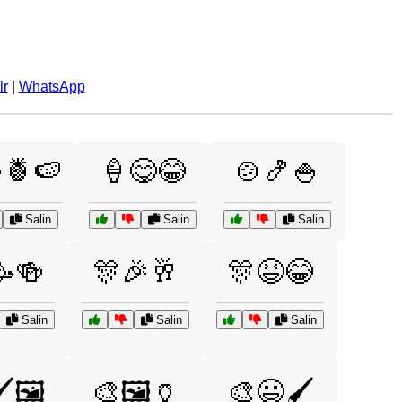
lr
|
WhatsApp
🍍🍉
🍦😋😂
🍲🍤🍚
Salin
Salin
Salin
🥳🍻
🎊🎉🥂
🎊😆😂
Salin
Salin
Salin
️🖼️
🎨🖼️🏺
🎨😃🖌️