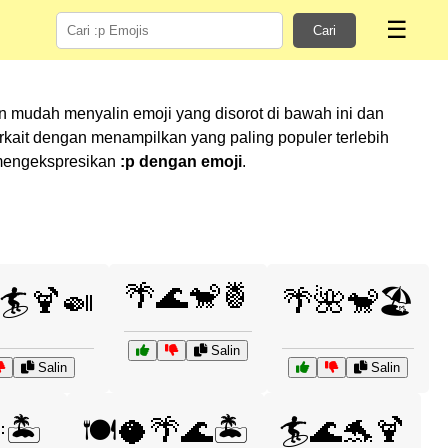
☰
Cari
n mudah menyalin emoji yang disorot di bawah ini dan
ait dengan menampilkan yang paling populer terlebih
m mengekspresikan
:p dengan emoji
.
🌴🌊🐒🍍
🏄🍹🍛
🌴🌺🐒🏖️
Salin
Salin
Salin
🏝️
🍽️🥥🌴🌊🏝️
🏄🌊🐬🍹