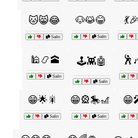
🐶😹😂
💃
🐱😸😂
Salin
Salin
🕌📿🕋
🕺
🕹️👾🤖
Salin
Salin
😁🌟🎇
😁🎡🎠🎢
😁
Salin
Salin