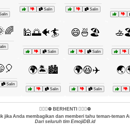
Salin
Salin
alin
🌈
🕌🌅🐠🏄
😄🍜🏖️
🚣
lin
Salin
Salin
🎈
🌍🏝️🏙️
🌍😆✈️
🌏
Salin
Salin
Salin
✋🏻🛑⛔️ BERHENTI ✋🏻🛑⛔️
k jika Anda membagikan dan memberi tahu teman-teman And
Dari seluruh tim EmojiDB.id