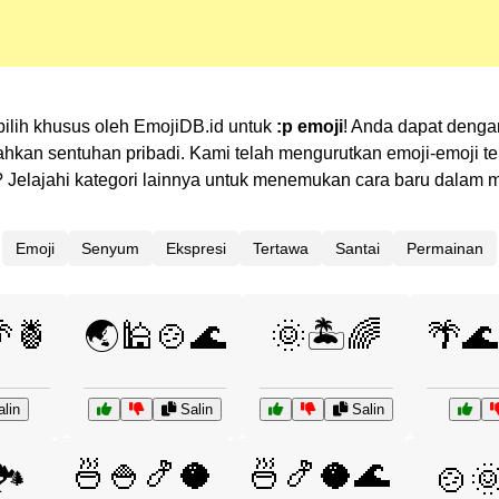
pilih khusus oleh EmojiDB.id untuk
:p emoji
! Anda dapat denga
n sentuhan pribadi. Kami telah mengurutkan emoji-emoji terk
an? Jelajahi kategori lainnya untuk menemukan cara baru dala
Emoji
Senyum
Ekspresi
Tertawa
Santai
Permainan
🍍
🌏🕌🍲🌊
🌞🏝️🌈
🌴🌊
lin
Salin
Salin
🍜🍚🍤🥥
🍜🍤🥥🌊
️
🍲🌞