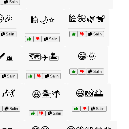
Salin
🎉
🕌🌺🌿🐒
🕌🌙⭐
Salin
Salin
Salin
😁🌞
🖊️📖
🗺️✈️🏝️
Salin
Salin
Salin
🎶💃
😃📸🌅
😃🏝️🌴
Salin
Salin
Salin