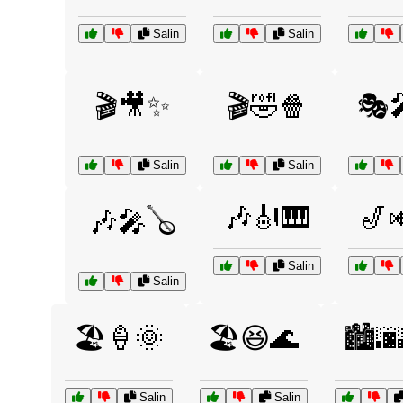
Salin
Salin
🎬🎥✨
🎬🤣🍿
🎭
Salin
Salin
🎶🎻🎹
🎷
🎶🎤🪕
Salin
Salin
🏖️🍦🌞
🏖️😆🌊
🏙️
Salin
Salin