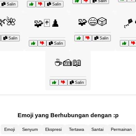
Salin
Salin
Salin
🌿🌺
🧩😄🎲
🧩🃏♟️
🪁
Salin
Salin
Salin
☕🍰📖
Salin
Emoji yang Berhubungan dengan :p
Emoji
Senyum
Ekspresi
Tertawa
Santai
Permainan