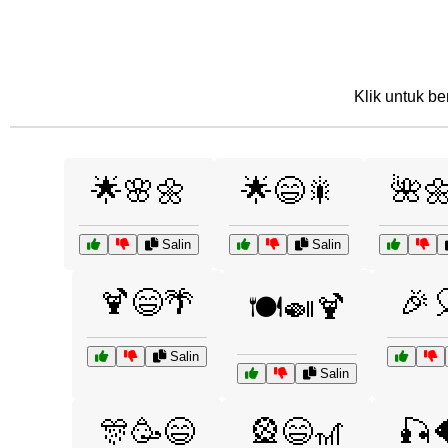
Klik untuk be
🌟🌸🌼
🌟😄🎇
🌺
Salin
Salin
🍹😄🌴
🎉
🍽️🍛🍹
Salin
Salin
🎊🥳😄
🎡😄🎢
🎣