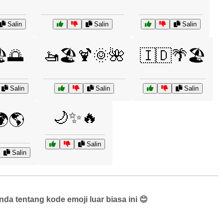
Salin
Salin
Salin
️🌅
🚤🏖️🍹🌞🌺
🇮🇩🌴🏖️
Salin
Salin
Salin
🌙✨🔥
🌍🌎
Salin
Salin
a tentang kode emoji luar biasa ini 😊