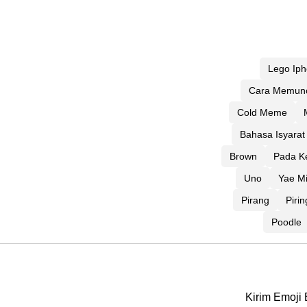
Lego Ip
Cara Memunc
Cold Meme
Bahasa Isyarat
Brown
Pada K
Uno
Yae M
Pirang
Piri
Poodle
Kirim Emoji 