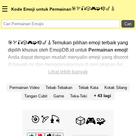
☰
🎯🏹🎣🎲🎮🧩🎼🎷🎸
Kode Emoji untuk Permainan
Cari
🎯🏹🎣🎲🎮🧩🎼🎷🎸Temukan pilihan emoji terbaik yang
dipilih khusus oleh EmojiDB.id untuk
Permainan emoji
!
Anda dapat dengan mudah menyalin emoji yang disorot
di bawah ini dan menggunakannya di percakapan Anda
untuk menambahkan sentuhan pribadi. Kami telah
Lihat lebih banyak
mengurutkan emoji-emoji terkait dengan menampilkan
yang paling populer terlebih dahulu. Ingin lebih banyak
Permainan Video
Tebak-Tebakan
Tebak Kata
Kotak Silang
pilihan? Jelajahi kategori lainnya untuk menemukan cara
+ 43 lagi
Tangan Cubit
Game
Teka-Teki
baru dalam mengekspresikan
Permainan dengan
emoji
.
🎯🏹🎣
🎲🎮🧩
Salin