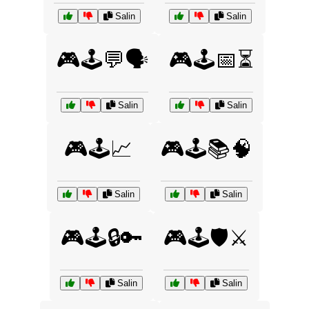
Salin
Salin
🎮🕹️💬🗣️
🎮🕹️📅⏳
Salin
Salin
🎮🕹️📈
🎮🕹️📚🧠
Salin
Salin
🎮🕹️🔒🔑
🎮🕹️🛡️⚔️
Salin
Salin