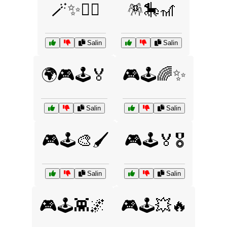
🪄✨🧙‍♂️
🪅🎠🎢
Salin
Salin
🌍🎮🕹️🏅
🎮🕹️🌈✨
Salin
Salin
🎮🕹️🎨🖌️
🎮🕹️🏅🎖️
Salin
Salin
🎮🕹️👾🌌
🎮🕹️💥🔥