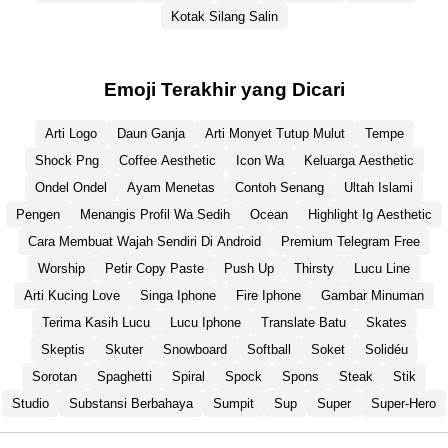
Kotak Silang Salin
Emoji Terakhir yang Dicari
Arti Logo
Daun Ganja
Arti Monyet Tutup Mulut
Tempe
Shock Png
Coffee Aesthetic
Icon Wa
Keluarga Aesthetic
Ondel Ondel
Ayam Menetas
Contoh Senang
Ultah Islami
Pengen
Menangis Profil Wa Sedih
Ocean
Highlight Ig Aesthetic
Cara Membuat Wajah Sendiri Di Android
Premium Telegram Free
Worship
Petir Copy Paste
Push Up
Thirsty
Lucu Line
Arti Kucing Love
Singa Iphone
Fire Iphone
Gambar Minuman
Terima Kasih Lucu
Lucu Iphone
Translate Batu
Skates
Skeptis
Skuter
Snowboard
Softball
Soket
Solidéu
Sorotan
Spaghetti
Spiral
Spock
Spons
Steak
Stik
Studio
Substansi Berbahaya
Sumpit
Sup
Super
Super-Hero