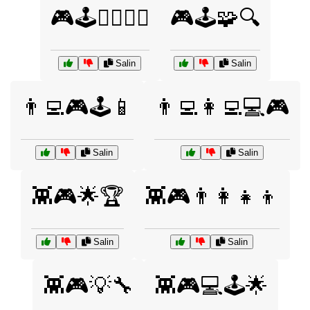
🎮🕹️🧙‍♂️🧙‍♀️
🎮🕹️🧩🔍
Salin
Salin
👨‍💻🎮🕹️📱
👨‍💻👩‍💻💻🎮
Salin
Salin
👾🎮🌟🏆
👾🎮👨‍👩‍👧‍👦
Salin
Salin
👾🎮💡🔧
👾🎮💻🕹️🌟