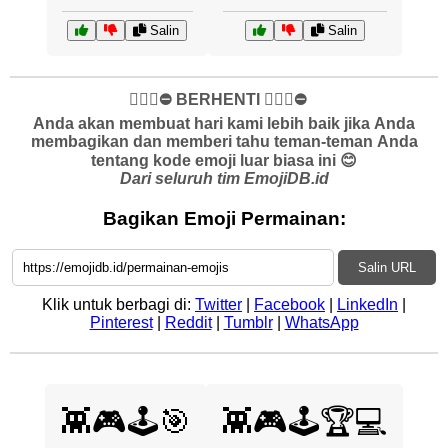
Salin
Salin
✋🏻🛑⛔️ BERHENTI ✋🏻🛑⛔️
Anda akan membuat hari kami lebih baik jika Anda
membagikan dan memberi tahu teman-teman Anda
tentang kode emoji luar biasa ini 😊
Dari seluruh tim EmojiDB.id
Bagikan Emoji Permainan:
Salin URL
Klik untuk berbagi di:
Twitter
|
Facebook
|
LinkedIn
|
Pinterest
|
Reddit
|
Tumblr
|
WhatsApp
👾🎮🕹️🎯
👾🎮🕹️🏆💻