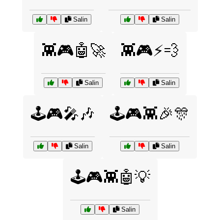
Salin
Salin
👾🎮🤖🚀
👾🎮⚡💨
Salin
Salin
🕹️🎮🎤🎶
🕹️🎮👾🎉🎊
Salin
Salin
🕹️🎮👾🤖💡
Salin