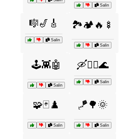
Salin
🎼🎷🎸
🏞️🏕️🔥🍢
Salin
Salin
🕹️👾🤖
🛶🚣‍♀️🌊
Salin
Salin
🧩🃏♟️
🪁🌳🌞
Salin
Salin