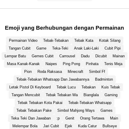
Emoji yang Berhubungan dengan Permainan
Permainan Video
Tebak-Tebakan
Tebak Kata
Kotak Silang
Tangan Cubit
Game
Teka-Teki
Anak Laki-Laki
Cubit Pipi
Lempar Batu
Gemes Cubit
Carrousel
Dadu
Dicubit
Mainan
Masa Kanak-Kanak
Naipes
Ping Pong
Pinhata
Tenis Meja
Pion
Roda Raksasa
Minecraft
Simbol Ff
Tebak-Tebakan Whatsapp Dan Jawabannya
Badminton
Letak Pistol Di Keyboard
Tebak Lucu
Tebakan
Kuis Tebak
Tangan Mencubit
Tebak Tebakan Wa
Bianglala
Gaming
Tebak Tebakan Kota Pakai
Tebak-Tebakan Whatsapp
Tebak Tebakan Pake
Simbol Mahjong Ways
Games
Teka Teki Dan Jawaban
:p
Genit
Orang Tertawa
Main
Melempar Bola
Jari Cubit
Ejek
Kuda Catur
Bullseye