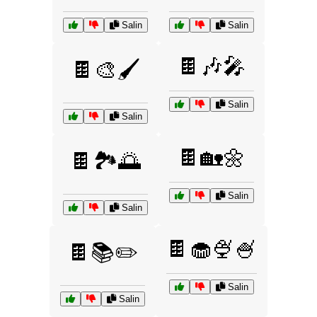
Salin
Salin
🍫🎶🎤
🍫🎨🖌️
Salin
Salin
🍫🏡🌼
🍫🏞️🌅
Salin
Salin
🍫🧁🍨🍧
🍫📚✏️
Salin
Salin