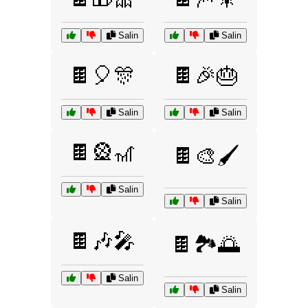
Salin
Salin
🍫🎈🎊
🍫🎉🎂
Salin
Salin
🍫🎡🎢
🍫🎨🖌️
Salin
Salin
🍫🎶🎤
🍫🏞️🌅
Salin
Salin