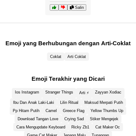
Salin
Emoji yang Berhubungan dengan Arti-Coklat
Coklat
Arti Coklat
Emoji Terakhir yang Dicari
Ios Instagram
Stranger Things
Zayyan Xodiac
Arti ⚡
Ibu Dan Anak Laki-Laki
Lilin Ritual
Maksud Merpati Putih
Pp Hitam Putih
Camel
Greece Flag
Yellow Thumbs Up
Download Tangan Love
Crying Sad
Stiker Mengejek
Cara Mengupdate Keyboard
Ricky Zb1
Cat Maker Oc
Game Cat Maker
Jepang Malu
Tunangan