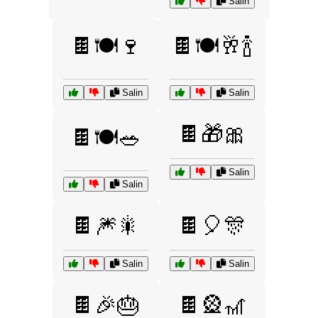
Salin
🍫🍽️🍷
🍫🍽️🥂🍾
Salin
Salin
🍫🎁🎀
🍫🍽️🥗
Salin
Salin
🍫🎆🎇
🍫🎈🎊
Salin
Salin
🍫🎉🎂
🍫🎡🎢