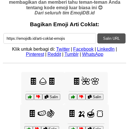
membagikan dan memberi tahu teman-teman Anda
tentang kode emoji luar biasa ini 😊
Dari seluruh tim EmojiDB.id
Bagikan Emoji Arti Coklat:
Salin URL
Klik untuk berbagi di:
Twitter
|
Facebook
|
LinkedIn
|
Pinterest
|
Reddit
|
Tumblr
|
WhatsApp
🍫🌰🍫
🍫🌺🌸
Salin
Salin
🍫🍉🍇
🍫🍌🍯🍞