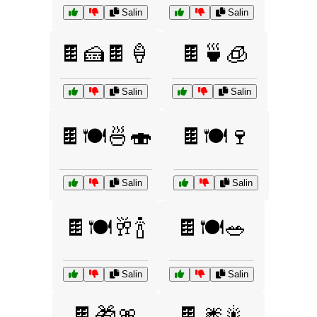
Salin
Salin
🍫🍰🍫🍦
🍫🍵🧊
Salin
Salin
🍫🍽️🍜🍣
🍫🍽️🍷
Salin
Salin
🍫🍽️🥂🍾
🍫🍽️🥗
Salin
Salin
🍫🎁🎀
🍫🎆🎇