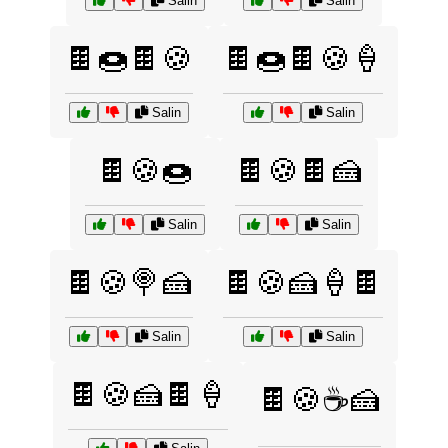
Salin
Salin
🍫🍩🍫🍪
🍫🍩🍫🍪🍦
Salin
Salin
🍫🍪🍩
🍫🍪🍫🍰
Salin
Salin
🍫🍪🍭🍰
🍫🍪🍰🍦🍫
Salin
Salin
🍫🍪🍰🍫🍦
🍫🍪☕🍰