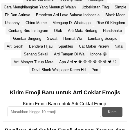
Cara Menghilangkan Yang Menutupi Wajah
Uzbekistan Flag
Simple
Fb Dan Artinya
Emoticon Arti Love Bahasa Indonesia
Black Moon
Uncanny
China Meme
Menguap Di Whatsapp
Rise Of Kingdom
Centang Biru Instagram
Otak
Arti Mata Bintang
Handshake
Gambar Bingung
Sweat
Hormat Wa
Lambang Scorpio
Arti Sedih
Bendera Hijau
Sparkles
Cat Maker Picrew
Natal
Senang Sekali
Arti Tangan Di Wa
Iphone 🤪
Arti Monyet Tutup Mata
Apa Arti ❤ 🧡 💛 💚 💙 💜 🤎 🖤 🤍
Devil Black Wallpaper Keren Hd
Poo
Kirim Emoji Baru untuk Arti Coklat Emojis
Kirim Emoji Baru untuk Arti Coklat Emoji:
Kirim