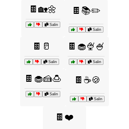
🍫🏡🌼
🍫📚✏️
Salin
Salin
🍫🥛
🍫🧁🍨🍧
Salin
Salin
🍫🧁🍰🍮
🍫☕🍪
Salin
Salin
🍫❤️