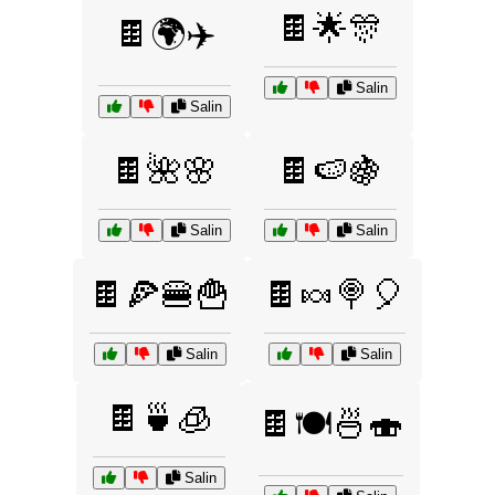
🍫🌟🎊
🍫🌍✈️
Salin
Salin
🍫🌺🌸
🍫🍉🍇
Salin
Salin
🍫🍕🍔🍟
🍫🍬🍭🎈
Salin
Salin
🍫🍵🧊
🍫🍽️🍜🍣
Salin