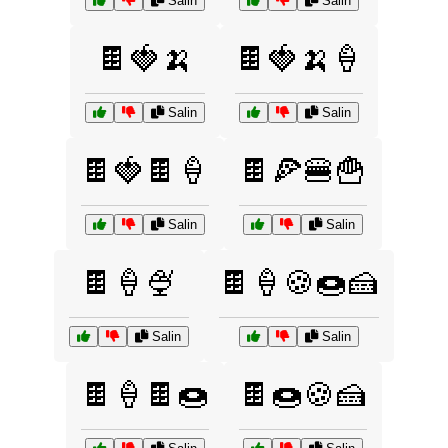
Salin
Salin
🍫🍓🍌
🍫🍓🍌🍦
Salin
Salin
🍫🍓🍫🍦
🍫🍕🍔🍟
Salin
Salin
🍫🍦🍨
🍫🍦🍪🍩🍰
Salin
Salin
🍫🍦🍫🍩
🍫🍩🍪🍰