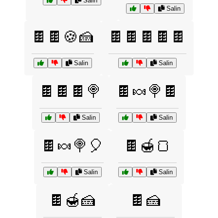
Salin
Salin
🍫🍫🍪🍰
🍫🍫🍫🍫🍫
Salin
Salin
🍫🍫🍫🍭
🍫🍬🍭🍫
Salin
Salin
🍫🍬🍭🎈
🍫🍯🍞
Salin
Salin
🍫🍯🍰
🍫🍰