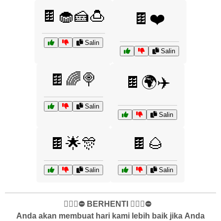
🍫🧁🍰🍮
🍫❤️
Salin
Salin
🍫🌈🍭
🍫🌍✈️
Salin
Salin
🍫🌟🎊
🍫🌰
Salin
Salin
✋🏻🛑⛔️ BERHENTI ✋🏻🛑⛔️
Anda akan membuat hari kami lebih baik jika Anda