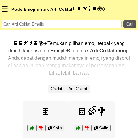
☰
🍫🍫🌈🍭🍫🌍✈️
Kode Emoji untuk Arti Coklat
Cari
🍫🍫🌈🍭🍫🌍✈️Temukan pilihan emoji terbaik yang
dipilih khusus oleh EmojiDB.id untuk
Arti Coklat emoji
!
Anda dapat dengan mudah menyalin emoji yang disorot
di bawah ini dan menggunakannya di percakapan Anda
untuk menambahkan sentuhan pribadi. Kami telah
Lihat lebih banyak
mengurutkan emoji-emoji terkait dengan menampilkan
yang paling populer terlebih dahulu. Ingin lebih banyak
Coklat
Arti Coklat
pilihan? Jelajahi kategori lainnya untuk menemukan cara
baru dalam mengekspresikan
Arti Coklat dengan
🍫
🍫🌈🍭
emoji
.
Salin
Salin