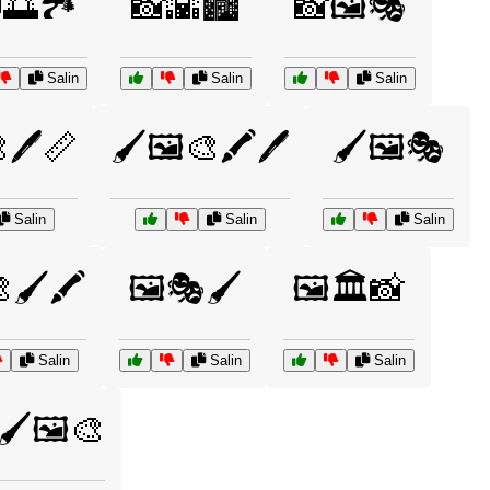
🌅🏞️
📸🌇🏙️
📸🖼️🎭
Salin
Salin
Salin
🖊️📏
🖌️🖼️🎨🖍️🖊️
🖌️🖼️🎭
Salin
Salin
Salin
🖌️🖍️
🖼️🎭🖌️
🖼️🏛️📸
Salin
Salin
Salin
🖌️🖼️🎨