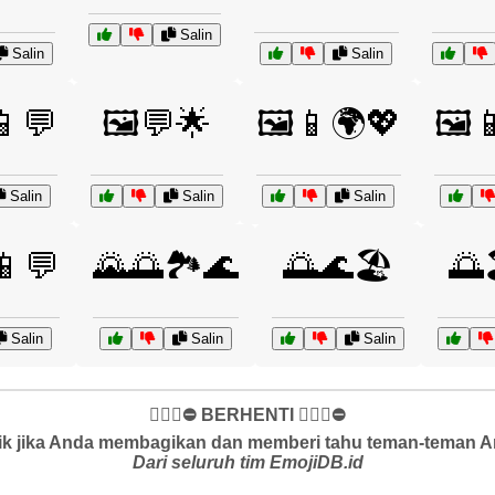
Salin
Salin
Salin
📱💬
🖼️💬🌟
🖼️📱🌍💖
🖼️
Salin
Salin
Salin
️📱💬
🌄🌅🏞️🌊
🌅🌊🏖️
🌅
Salin
Salin
Salin
✋🏻🛑⛔️ BERHENTI ✋🏻🛑⛔️
k jika Anda membagikan dan memberi tahu teman-teman And
Dari seluruh tim EmojiDB.id