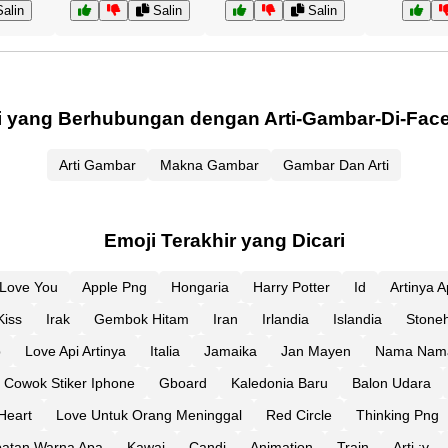
alin
Salin
Salin
i yang Berhubungan dengan Arti-Gambar-Di-Fac
Arti Gambar
Makna Gambar
Gambar Dan Arti
Emoji Terakhir yang Dicari
 Love You
Apple Png
Hongaria
Harry Potter
Id
Artinya 
Kiss
Irak
Gembok Hitam
Iran
Irlandia
Islandia
Stone
p
Love Api Artinya
Italia
Jamaika
Jan Mayen
Nama Nam
Cowok Stiker Iphone
Gboard
Kaledonia Baru
Balon Udara
Heart
Love Untuk Orang Meninggal
Red Circle
Thinking Png
batan Warna Apa
Kawai
Candi
Animation
Train
Arti :v