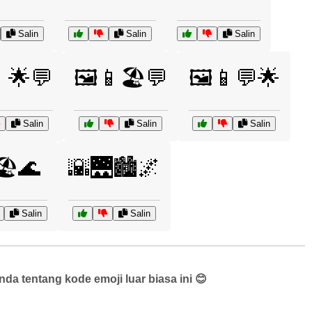
Salin
Salin
Salin
📱🌟💬
🖼️📱🏖️💬
🖼️📱💬🌟
Salin
Salin
Salin
🏖️🌊
🌇🌉🏙️🌌
Salin
Salin
a tentang kode emoji luar biasa ini 😊