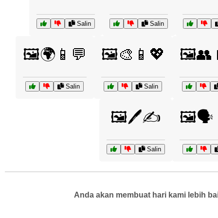
Salin
Salin
🖼️🌍📱💬
🖼️🎨📱💖
🖼️👥
Salin
Salin
🖼️🖊️✍️
🖼️🗣
Salin
Anda akan membuat hari kami lebih bai