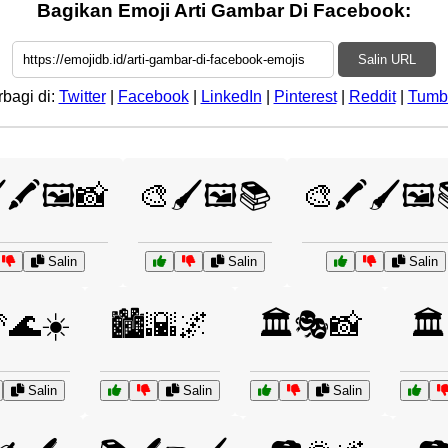
Bagikan Emoji Arti Gambar Di Facebook:
Salin URL
rbagi di:
Twitter
|
Facebook
|
LinkedIn
|
Pinterest
|
Reddit
|
Tumb
️🖍️🖼️📸
🎨🖌️🖼️📚
🎨🖍️🖌️🖼️
Salin
Salin
Salin
🌊☀️
🏙️🌇🌌
🏛️🎭📸
🏛
Salin
Salin
Salin