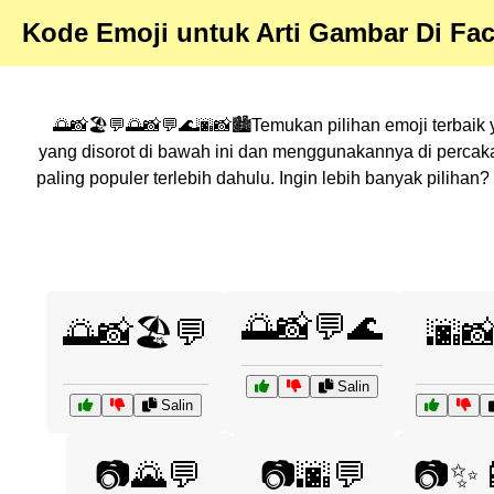
Kode Emoji untuk Arti Gambar Di Fa
🌅📸🏖️💬🌅📸💬🌊🌆📸🏙️Temukan pilihan emoji terbaik 
yang disorot di bawah ini dan menggunakannya di perca
paling populer terlebih dahulu. Ingin lebih banyak pilih
🌅📸💬🌊
🌅📸🏖️💬
🌆📸
Salin
Salin
📷🌄💬
📷🌆💬
📷✨