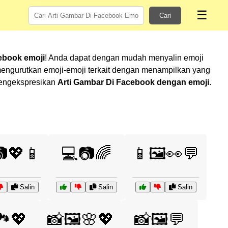
☰
Cari
ebook emoji
! Anda dapat dengan mudah menyalin emoji
engurutkan emoji-emoji terkait dengan menampilkan yang
 mengekspresikan
Arti Gambar Di Facebook dengan emoji
.
💖📱
💻📷🌈
📱🖼️👀💬
Salin
Salin
Salin
️💖
📸🖼️🌸💖
📸🖼️💬