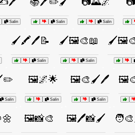
✍️🖊️
📚🖊️✏️🖌️
📷🌄🌌
📷
Salin
Salin
Salin
🖌️🖍️🖊️📝
🖌️🖼️🎨📖
🖌️🖼️
Salin
Salin
️✏️
🖼️🌌🌟
🖼️🎨🖌️🖊️
🖼️
Salin
Salin
Salin
🌼
🖼️📸🎨
🖼️🖊️📸🖌️
🧑‍🎨