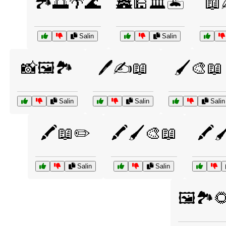
🏞️🌅🌴🌊
🏯🕌🏛️🏝️
📖
Salin
Salin
📸🖼️🏞️
🖊️✍️📖
🖌️🎨📖
Salin
Salin
Salin
🖍️📖✏️
🖍️🖌️🎨📖
🖍️
Salin
Salin
🖼️🏞️