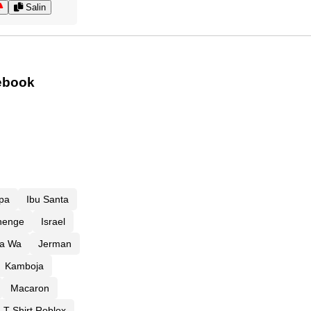
Salin
ebook
Apa
Ibu Santa
henge
Israel
a Wa
Jerman
Kamboja
Macaron
T-Shirt Roblox