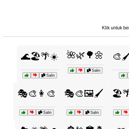
Klik untuk be
🌺🌿🌳🌼
🌊🏖️🌴☀️
🎨🖌
Salin
Salin
🎭🎨👩‍🎨
🎭🎨🖼️🖌️
🏖️
Salin
Salin