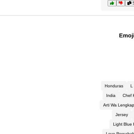
S
Emoj
Honduras
L
India
Chef 
Arti Wa Lengka
Jersey
Light Blue 
Love Persaha