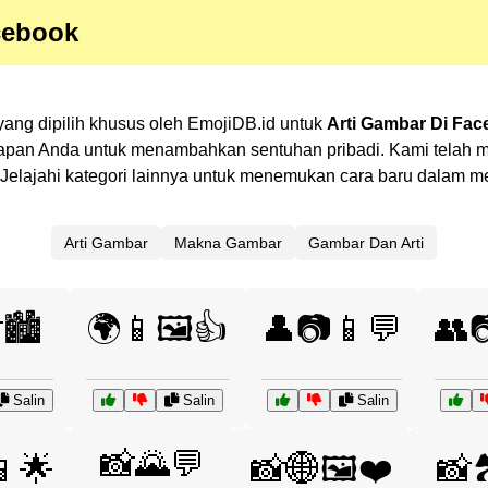
cebook
yang dipilih khusus oleh EmojiDB.id untuk
Arti Gambar Di Fac
kapan Anda untuk menambahkan sentuhan pribadi. Kami telah m
an? Jelajahi kategori lainnya untuk menemukan cara baru dalam
Arti Gambar
Makna Gambar
Gambar Dan Arti
🏙️
🌍📱🖼️👍
👤📷📱💬
👥
Salin
Salin
Salin
📸🌄💬
🌟
📸🌐🖼️❤️
📸