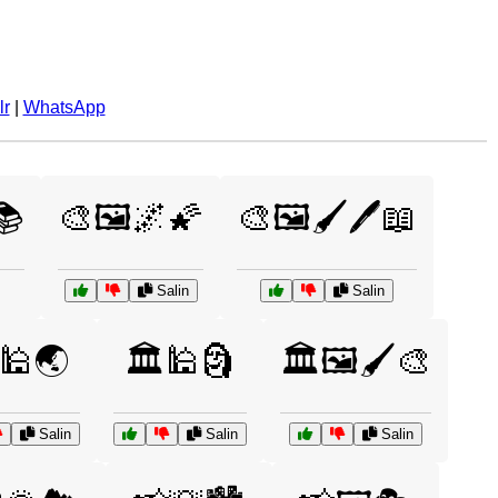
lr
|
WhatsApp
📚
🎨🖼️🌌🌠
🎨🖼️🖌️🖊️📖
Salin
Salin
️🕌🌏
🏛️🕌🗿
🏛️🖼️🖌️🎨
Salin
Salin
Salin