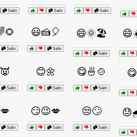
Salin
Salin
Salin
🌻
😃🍰🎈
😄🌞🏖️
😄☀
Salin
Salin
Salin
👿
😊🌼
😋🍜🍲
😋
Salin
Salin
Salin
💋
😏😉💋
😒🙄
😓
Salin
Salin
Salin