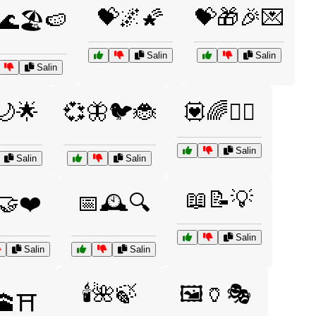
💝🌌🌠
💝🎁🎉💌
🌊🏖️🍉
Salin
Salin
Salin
️🌙🌟
💞🦋🐦🐞
💟🌈🧚‍♀️
Salin
Salin
Salin
📖📝💡
🤝❤️
📅🕰️🔍
Salin
Salin
Salin
🕯️🌺🍃
🖼️🏺🎭
🕋⛩️