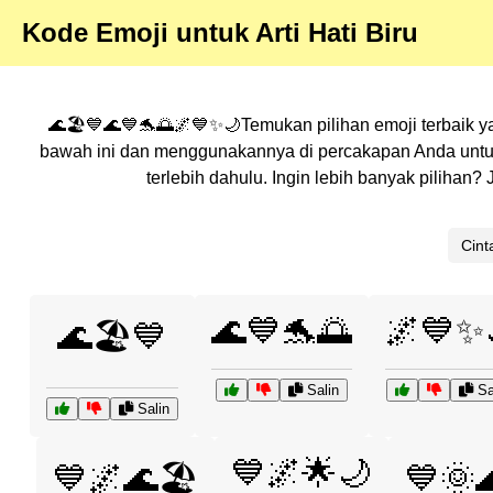
Kode Emoji untuk Arti Hati Biru
🌊🏖️💙🌊💙🐬🌅🌌💙✨🌙Temukan pilihan emoji terbaik ya
bawah ini dan menggunakannya di percakapan Anda untuk
terlebih dahulu. Ingin lebih banyak piliha
Cint
🌊💙🐬🌅
🌌💙✨
🌊🏖️💙
Salin
Sa
Salin
💙🌌🌟🌙
💙🌌🌊🏖️
💙🌞🌊