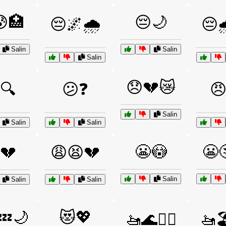
🏥
😔🌙
😔🌌🌧️
😔
Salin
Salin
Salin
😞💔😿
🔍
😕❓
😠
Salin
Salin
Salin
😬😳
😬
💔
😩😫💔
Salin
Salin
Salin
🌙
😻💖
🚤🌊🏄‍♂️
🚤🏖