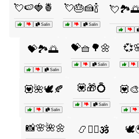
💘🍉🍓🍍
💘🎂🍰🍾
💘🏞️
Salin
Salin
💝🧺🌳🌼
💞
💝🏞️🌅
Salin
Salin
💟🎁💍
💟🌺🕊️🍂
💟🎨
Salin
Salin
📸🌸🌺🌼
📿🧘‍♂️🕉️
🕊️