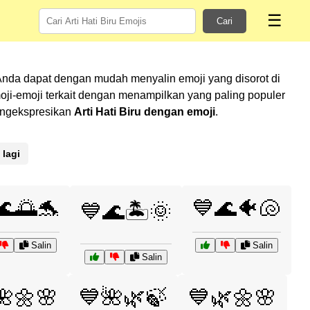
☰
Cari
Anda dapat dengan mudah menyalin emoji yang disorot di
i-emoji terkait dengan menampilkan yang paling populer
mengekspresikan
Arti Hati Biru dengan emoji
.
 lagi
🌊🌅🐬
💙🌊🐠🐚
💙🌊🏝️🌞
Salin
Salin
Salin
🌺🌼🌸
💙🌺🌿🍃
💙🌿🌼🌸