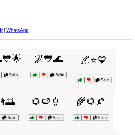
lr
|
WhatsApp
💙🌟
🌌💙🌊
🌌⭐💙
Salin
Salin
Salin
👫🌅
🌻🍉🍦
🌾🌻🍂
Salin
Salin
Salin