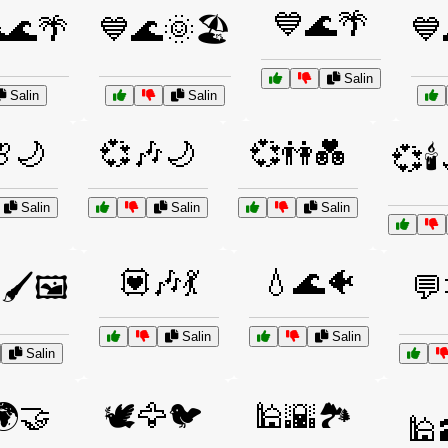
💙🌊🌴
🌊🌴
💙🌊🌞🏖️
💙
Salin
Salin
Salin
🌙
💞🎶🌙
💞👫💑
💞🕯
Salin
Salin
Salin
💟🎶💃
💧🌊🐠
🖌️🖼️
💬
Salin
Salin
Salin
🌍🤝
🕊️🦅🐦
🕌🌇🏞️
🕌