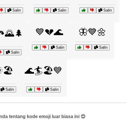
Salin
Salin
Salin
💙💔🌊
🦋💙🌼
️🌄🌲
Salin
Salin
Salin
🏖️
🌊🏄🏖️💙
Salin
Salin
a tentang kode emoji luar biasa ini 😊