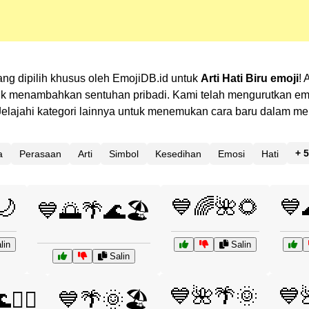
ng dipilih khusus oleh EmojiDB.id untuk
Arti Hati Biru emoji
! 
 menambahkan sentuhan pribadi. Kami telah mengurutkan emoj
n? Jelajahi kategori lainnya untuk menemukan cara baru dalam 
+ 5
a
Perasaan
Arti
Simbol
Kesedihan
Emosi
Hati
🌙
💙🌈🌺🌻
💙
💙🌅🌴🌊🏖️
lin
Salin
Salin
💙🌺🌴🌞
💙
🏄‍♂️
💙🌴🌞🏖️