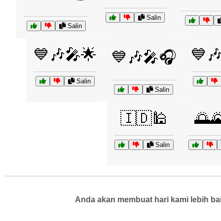
Salin
Salin
💙🎶🎤🌟
💙
💙🎶🎤🎧
Salin
Salin
🇮🇩🕌
🌅
Salin
Anda akan membuat hari kami lebih bai