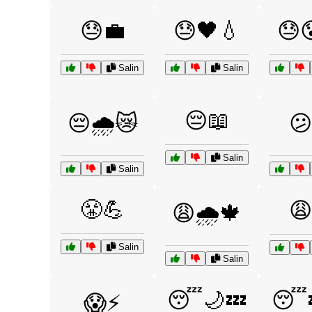
😓💼
😓🖤💧
😓
Salin
Salin
😔📖
😔🌧️😿
😕
Salin
Salin
😤💪
😩
😩🌧️🍁
Salin
Salin
😴🌙💤
😴
😱⚡