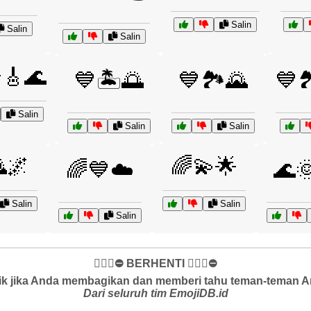
Salin
Salin
Salin
🎸🌊
💙🏝️🌅
💙🏞️🌄
💙
Salin
Salin
Salin
🌌
🌈💫🌟
🌈💙☁️
🌊
Salin
Salin
Salin
✋🏻🛑⛔️ BERHENTI ✋🏻🛑⛔️
k jika Anda membagikan dan memberi tahu teman-teman And
Dari seluruh tim EmojiDB.id