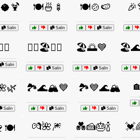
🥥🍹
🍽️🍜🍢
🍽️🍲🍉
🎉
Salin
Salin
Salin
🌊💙
🏄‍♀️🏖️🌊💙
🏖️🌅💙
🏖️
Salin
Salin
Salin

🌺🌿
🏞️🌊🏔️💙
🏞️💙🌊🏔️
Salin
Salin
Salin
💏🌺🎆
💑🍰🎂🍾
💓
🍽️