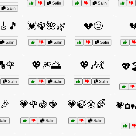
Salin
Salin
Salin
🎸🎵
💓🦚🌺🌿
💔😢

Salin
Salin
Salin
💑🌹
💖🎆🌅
💖🎶💃
💖🏖
Salin
Salin
Salin
🎉
💗🌹🍇🍓
💗🍃🌼🌈
💗🏡
alin
Salin
Salin