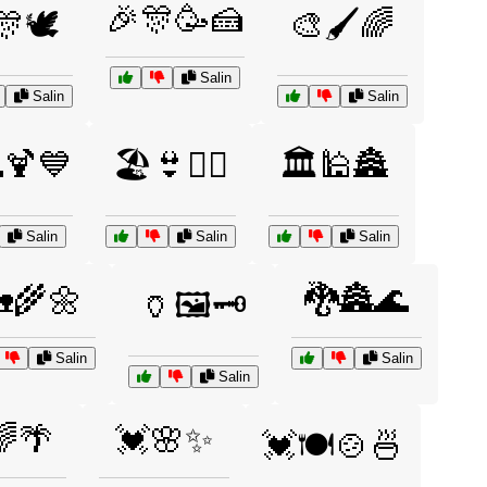
🎉🎊🥳🍰
🕊️
🎨🖌️🌈
Salin
Salin
Salin
🍹💙
🏖️👙🏄‍♀️
🏛️🕌🏯
Salin
Salin
Salin
🌾🌼
🐉🏯🌊
🏺🖼️🗝️
Salin
Salin
Salin
🌈🌴
💓🌸✨
💓🍽️🍲🍜