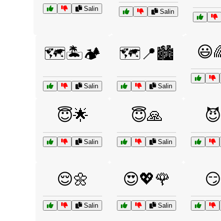
Salin
Salin
😃
🗺️🏝️🏕️
🗺️📍🏙️
Salin
Salin
😇🌟
😇🙏
😈
Salin
Salin
😌🌼
😍💖🌹
😏
Salin
Salin