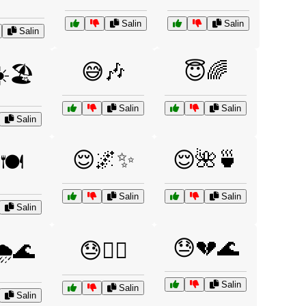
Salin
Salin
Salin
😅🎶
😇🌈
️🏖️
Salin
Salin
Salin
😌🌌✨
😌🌺🍵
🍽️
Salin
Salin
Salin
😓💔🌊
️🌊
😓🏃‍♂️
Salin
Salin
Salin