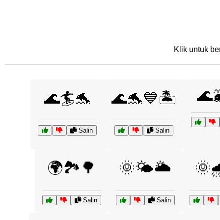
Klik untuk be
🌊
🌊🏄🐬
🌊🐬💙🏝️
Salin
Salin
🌍🏞️🌳
🌞🌤️🌥️
🌞
Salin
Salin