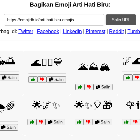
Bagikan Emoji Arti Hati Biru:
Salin URL
rbagi di:
Twitter
|
Facebook
|
LinkedIn
|
Pinterest
|
Reddit
|
Tumb
🐳🌅
🌌
🌊🚣‍♂️💙
🌋⛰️🏔️
Salin
Salin
Salin
🌟🌌✨
🌟✨🎈🎁
🌹
️🌈
Salin
Salin
Salin