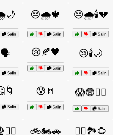
️🌙
😔🌧️🍁
😔🌧️🕯️💔
Salin
Salin
Salin
😢🍂🖤
🗣️
😢🕯️🌙
Salin
Salin
Salin
🤔🌀
😰🚪
😱😨🏃‍♂️
Salin
Salin
Salin
️🏄‍♂️
🚲🏍️🚗
🚴‍♀️🏞️🌻