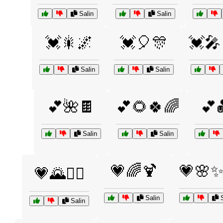
Salin
Salin
💓🎇🌌
💓🎈🎊
💓🎤
Salin
Salin
💕🌺🍫
💕🌻🍀🌈
💕
Salin
Salin
💗🌈🍹
💗🌸✨
💗🌄🚴‍♂️
Salin
S
Salin