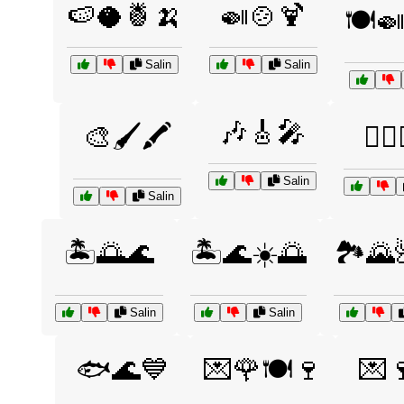
🍉🥥🍍🍌
🍛🍲🍹
🍽️
Salin
Salin
🎶🎸🎤
🎨🖌️🖍️
🏄‍♀️
Salin
Salin
🏝️🌅🌊
🏝️🌊☀️🌅
🏞️🌄
Salin
Salin
🐟🌊💙
💌🌹🍽️🍷
💌