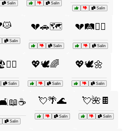
Salin
Salin
Salin
😿
💔🚗🗺️
💔🛤️🚶‍♂️
Salin
Salin
Salin
️🏄‍♀️
💖🕊️🌈
💖🕊️🌼
Salin
Salin
Salin
💘🌴🌊
💘🌺🍫
🛋️📖☕
Salin
Salin
Salin