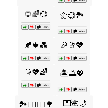
Salin
🌻🌈💞
🌼💞🏞️
Salin
Salin
🍂🍁💑
🎉🥂💖
Salin
Salin
🎊💖🌈
🏝️🌅💖
Salin
Salin
💌🌺🌙
🏞️🚶‍♂️🚶‍♀️🌳