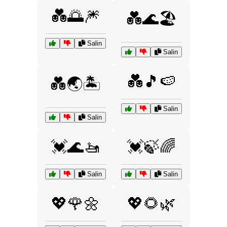
💑🌅🎆
💑🌊🏖️
Salin
Salin
💑🎵🍉
💑🌏🏝️
Salin
Salin
💓🌊🚤
💓🍃🌈
Salin
Salin
💖🌹🌼
💖🌻🌿