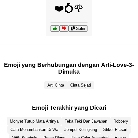
❤️💍🌹
Salin
Emoji yang Berhubungan dengan Arti-Love-3-
Dimuka
Arti Cinta
Cinta Sejati
Emoji Terakhir yang Dicari
Monyet Tutup Mata Artinya
Teka Teki Dan Jawaban
Robbery
Cara Menambahkan Di Wa
Jempol Kelingking
Stiker Picsart
With Symbols
Paper Plane
Noto Color Animated
Hapus