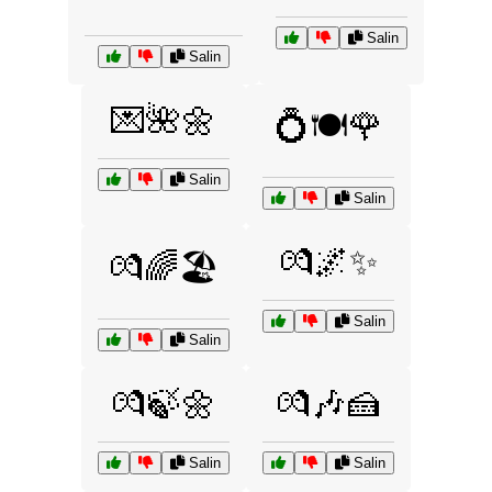
Salin
Salin
💌🌺🌼
💍🍽️🌹
Salin
Salin
💏🌌✨
💏🌈🏖️
Salin
Salin
💏🍃🌼
💏🎶🍰
Salin
Salin