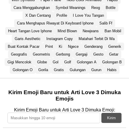
Cara Menggabungkan
Symbol Meanings
Reog
Bottle
X Dan Centang
Profile
I Love You Tangan
Cara Menghapus Riwayat Di Keyboard Iphone
Salib Ff
Heart Tangan Love Iphone
Mind Blown
Newjeans
Ban Mobil
Garis Aesthetic
Instagram Copy
Matahari Terbit Di Wa
Buat Kontak Pacar
Print
Ki
Ngece
Genderang
Generik
Geografis
Geometris
Gerbong
Gergaji
Gesto
Getar
Gigi Mencolok
Globe
Gol
Golf
Golongan A
Golongan B
Golongan O
Gorila
Gratis
Gulungan
Gurun
Habis
Kirim Emoji Baru untuk Arti Love 3 Dimuka
Emojis
Kirim Emoji Baru untuk Arti Love 3 Dimuka Emoji:
Kirim