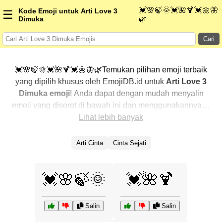
💓🌸🍃🌞💓🌺🍹💓🌼🦋
Kode Emoji untuk Arti Love 3
☰
Dimuka
🌿
Cari
💓🌸🍃🌞💓🌺🍹💓🌼🦋🌿Temukan pilihan emoji terbaik
yang dipilih khusus oleh EmojiDB.id untuk
Arti Love 3
Dimuka emoji
! Anda dapat dengan mudah menyalin
emoji yang disorot di bawah ini dan menggunakannya di
percakapan Anda untuk menambahkan sentuhan
Lihat lebih banyak
pribadi. Kami telah mengurutkan emoji-emoji terkait
dengan menampilkan yang paling populer terlebih
Arti Cinta
Cinta Sejati
dahulu. Ingin lebih banyak pilihan? Jelajahi kategori
lainnya untuk menemukan cara baru dalam
💓🌸🍃🌞
💓🌺🍹
mengekspresikan
Arti Love 3 Dimuka dengan emoji
.
Salin
Salin