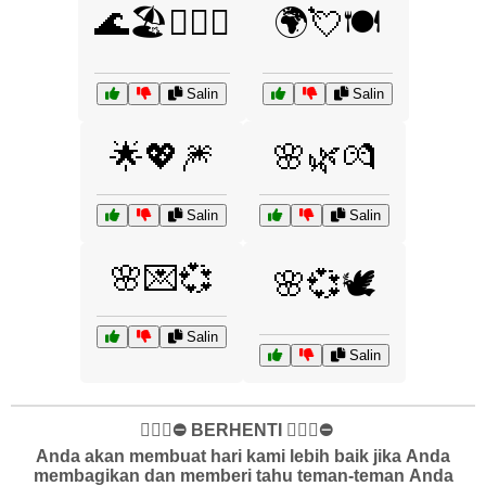
🌊🏖️👩‍❤️‍👨
🌍💘🍽️
Salin
Salin
🌟💖🎆
🌸🌿💏
Salin
Salin
🌸💌💞
🌸💞🕊️
Salin
Salin
✋🏻🛑⛔️ BERHENTI ✋🏻🛑⛔️
Anda akan membuat hari kami lebih baik jika Anda
membagikan dan memberi tahu teman-teman Anda