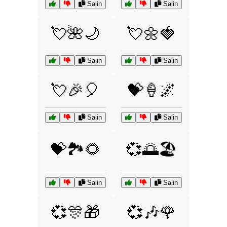
Salin
Salin
💘🌺🌙
💘🌼🍓
Salin
Salin
💘🎉🎈
💝🍦🌌
Salin
Salin
💝🏞️🌻
💞🌅🏖️
Salin
Salin
💞🎊🎁
💞🎶🌹