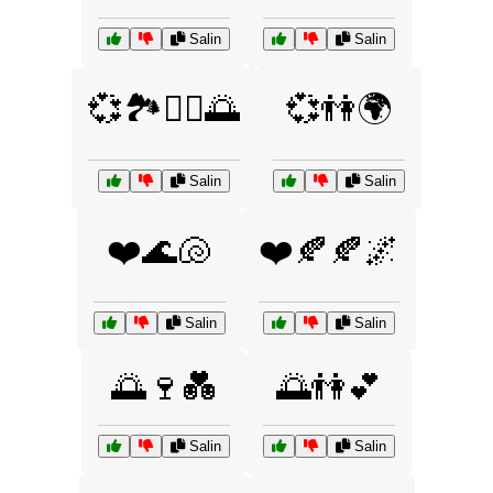
Salin
Salin
💞🏞️🚶‍♂️🌅
💞👫🌍
Salin
Salin
❤️🌊🐚
❤️🍂🍂🌌
Salin
Salin
🌅🍷💑
🌅👫💕
Salin
Salin