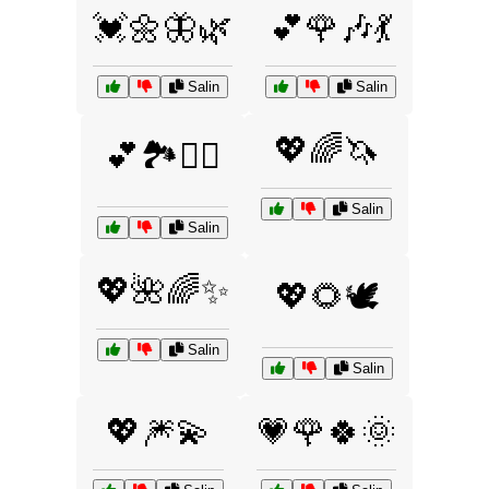
💓🌼🦋🌿
💕🌹🎶💃
Salin
Salin
💖🌈🦄
💕🏞️🚴‍♀️
Salin
Salin
💖🌺🌈✨
💖🌻🕊️
Salin
Salin
💖🎆💫
💗🌹🍀🌞