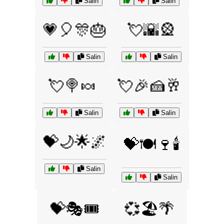
Salin
Salin
💗🎈🎊🎂
💘🌇🎡
Salin
Salin
💘🍭🍬
💘🎉🍰🥂
Salin
Salin
💝🌙🌟🌌
💝🍽️🍷🕯️
Salin
Salin
💝🎭🎟️
💞🏖️🌴