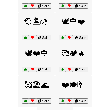
Salin
Salin
💞🏝️🌞
🕊️🌹❤️
Salin
Salin
🕊️❤️🌹
🥰🏕️🔥
Salin
Salin
🥰🏖️🌊
❤️🍽️🥂
Salin
Salin