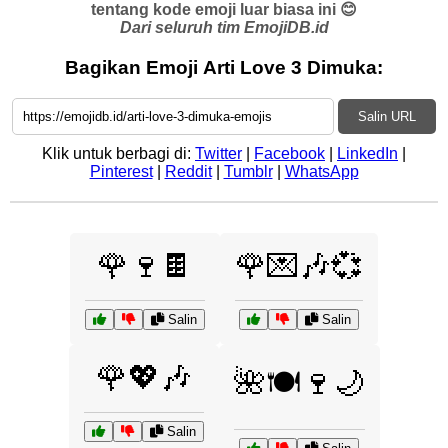
tentang kode emoji luar biasa ini 😊
Dari seluruh tim EmojiDB.id
Bagikan Emoji Arti Love 3 Dimuka:
Salin URL
Klik untuk berbagi di:
Twitter
|
Facebook
|
LinkedIn
|
Pinterest
|
Reddit
|
Tumblr
|
WhatsApp
🌹🍷🍫
🌹💌🎶💞
Salin
Salin
🌹💖🎶
🌺🍽️🍷🌙
Salin