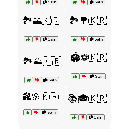
Salin
Salin
🏞️🌄🇰🇷
🏞️🌳🇰🇷
Salin
Salin
🏟️⚽🇰🇷
🏞️⛰️🇰🇷
Salin
Salin
🏯🌸🇰🇷
📚🎓🇰🇷
Salin
Salin