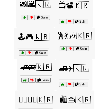
📸🌆🇰🇷
📺📽️🇰🇷
Salin
Salin
🕺💃🎶🇰🇷
🕹️🎮🇰🇷
Salin
Salin
🚄🚌🇰🇷
🚄✈️🇰🇷
Salin
Salin
🚶‍♂️🚶‍♀️🇰🇷
🛍️👜🇰🇷