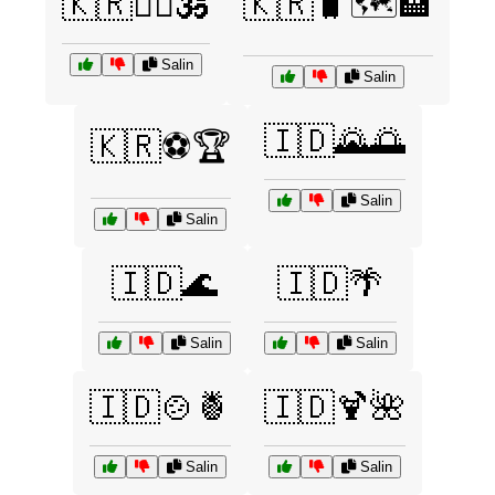
🇰🇷🧘‍♀️🕉️
🇰🇷🧳🗺️🏨
Salin
Salin
🇮🇩🌄🌅
🇰🇷⚽🏆
Salin
Salin
🇮🇩🌊
🇮🇩🌴
Salin
Salin
🇮🇩🍲🍍
🇮🇩🍹🌺
Salin
Salin