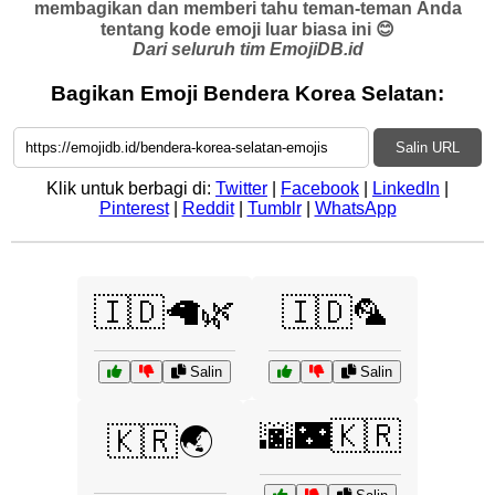
membagikan dan memberi tahu teman-teman Anda
tentang kode emoji luar biasa ini 😊
Dari seluruh tim EmojiDB.id
Bagikan Emoji Bendera Korea Selatan:
Salin URL
Klik untuk berbagi di:
Twitter
|
Facebook
|
LinkedIn
|
Pinterest
|
Reddit
|
Tumblr
|
WhatsApp
🇮🇩🦙🌿
🇮🇩🦜
Salin
Salin
🌆🌃🇰🇷
🇰🇷🌏