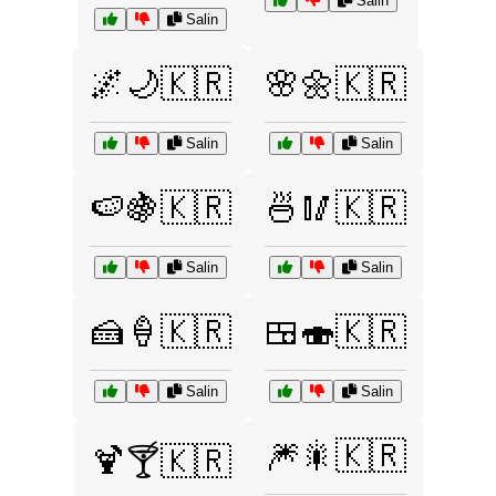
Salin
Salin
🌌🌙🇰🇷
🌸🌼🇰🇷
Salin
Salin
🍉🍇🇰🇷
🍜🥢🇰🇷
Salin
Salin
🍰🍦🇰🇷
🍱🍣🇰🇷
Salin
Salin
🎆🎇🇰🇷
🍹🍸🇰🇷