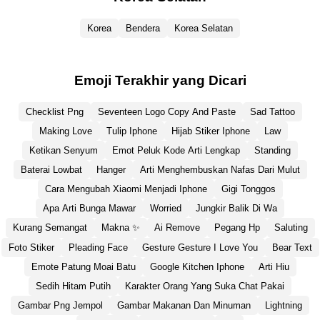
Korea
Bendera
Korea Selatan
Emoji Terakhir yang Dicari
Checklist Png
Seventeen Logo Copy And Paste
Sad Tattoo
Making Love
Tulip Iphone
Hijab Stiker Iphone
Law
Ketikan Senyum
Emot Peluk Kode Arti Lengkap
Standing
Baterai Lowbat
Hanger
Arti Menghembuskan Nafas Dari Mulut
Cara Mengubah Xiaomi Menjadi Iphone
Gigi Tonggos
Apa Arti Bunga Mawar
Worried
Jungkir Balik Di Wa
Kurang Semangat
Makna ✨
Ai Remove
Pegang Hp
Saluting
Foto Stiker
Pleading Face
Gesture Gesture I Love You
Bear Text
Emote Patung Moai Batu
Google Kitchen Iphone
Arti Hiu
Sedih Hitam Putih
Karakter Orang Yang Suka Chat Pakai
Gambar Png Jempol
Gambar Makanan Dan Minuman
Lightning