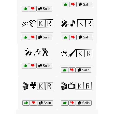
Salin
Salin
🎉🎊🇰🇷
🎤🎵🇰🇷
Salin
Salin
🎤🎶🕺
🎨🖌️🇰🇷
Salin
Salin
🎬🎥🇰🇷
🎬📺🇰🇷
Salin
Salin