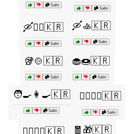
Salin
Salin
🛶🚣🇰🇷
🛶🏄‍♀️🇰🇷
Salin
Salin
🥡🍲🇰🇷
🧁🍩🇰🇷
Salin
Salin
🧑‍🍳👩‍🍳🇰🇷
🧖‍♀️💆‍♂️🇰🇷
Salin
Salin
🧧🎁🇰🇷
🧖‍♀️🧖‍♂️🇰🇷