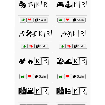
🎭🎨🇰🇷
🎮🕹️🇰🇷
Salin
Salin
🎶🎤💃🇰🇷
🎶💃🇰🇷
Salin
Salin
🏕️🔥🇰🇷
🏖️🌊🇰🇷
Salin
Salin
🏙️🌆🇰🇷
🏙️🕌🇰🇷