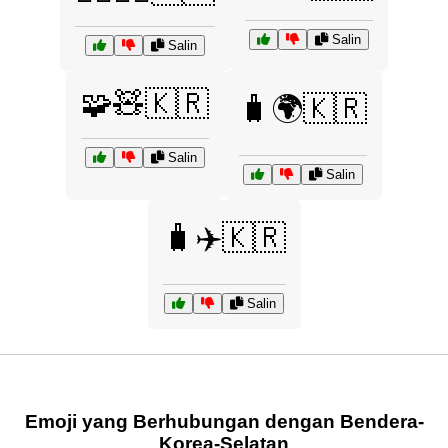
Salin
Salin
🧩🧸🇰🇷
🧳🌍🇰🇷
Salin
Salin
🧳✈️🇰🇷
Salin
Emoji yang Berhubungan dengan Bendera-
Korea-Selatan