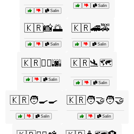
Salin
Salin
🇰🇷📸🌅
🇰🇷🚄🚕
Salin
Salin
🇰🇷🚶‍♂️🌆
🇰🇷🛬🗺️
Salin
Salin
🇰🇷🧑‍🍳🍳
🇰🇷🧑‍🤝‍🧑🤝
Salin
Salin