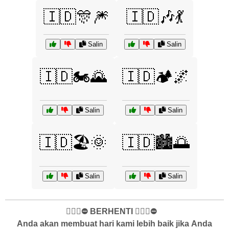
🇮🇩🎊🎆
🇮🇩🎶💃
Salin
Salin
🇮🇩🏍️🌄
🇮🇩🏕️🌌
Salin
Salin
🇮🇩🏖️🌞
🇮🇩🏙️🌅
Salin
Salin
✋🏻🛑⛔️ BERHENTI ✋🏻🛑⛔️
Anda akan membuat hari kami lebih baik jika Anda