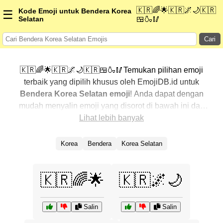
🇰🇷🌈🌟🇰🇷🌌🌙🇰🇷
Kode Emoji untuk Bendera Korea
☰
Selatan
🍱🍶🥢
Cari
🇰🇷🌈🌟🇰🇷🌌🌙🇰🇷🍱🍶🥢Temukan pilihan emoji
terbaik yang dipilih khusus oleh EmojiDB.id untuk
Bendera Korea Selatan emoji
! Anda dapat dengan
mudah menyalin emoji yang disorot di bawah ini dan
menggunakannya di percakapan Anda untuk
Lihat lebih banyak
menambahkan sentuhan pribadi. Kami telah
mengurutkan emoji-emoji terkait dengan menampilkan
Korea
Bendera
Korea Selatan
yang paling populer terlebih dahulu. Ingin lebih banyak
pilihan? Jelajahi kategori lainnya untuk menemukan cara
🇰🇷🌈🌟
🇰🇷🌌🌙
baru dalam mengekspresikan
Bendera Korea Selatan
dengan emoji
.
Salin
Salin