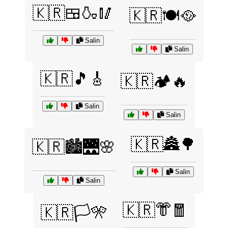
🇰🇷🍱🍶🥢
🇰🇷🍽️🥘
Salin
Salin
🇰🇷🎵🎸
🇰🇷🏕️🔥
Salin
Salin
🇰🇷🏯🌳
🇰🇷🏙️🌉🌸
Salin
Salin
🇰🇷👘🧧
🇰🇷🏳️🎌