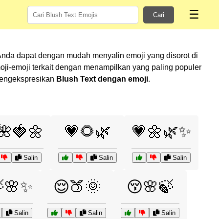
☰
Cari
Anda dapat dengan mudah menyalin emoji yang disorot di
i-emoji terkait dengan menampilkan yang paling populer
 mengekspresikan
Blush Text dengan emoji
.
🌺🍓🌼
💗🌻🌿
💗🌼🌿✨
Salin
Salin
Salin
🌸✨
😌🍑🌞
😚🌸🍃
Salin
Salin
Salin