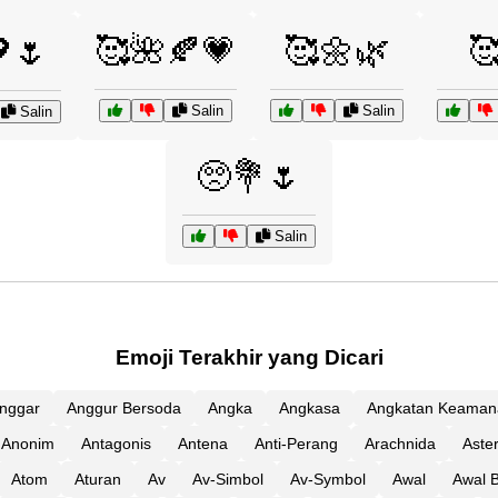
🥰🌺🍂💗
🥰🌼🌿

🌷
Salin
Salin
Salin
🥺💐🌷
Salin
Emoji Terakhir yang Dicari
nggar
Anggur Bersoda
Angka
Angkasa
Angkatan Keaman
Anonim
Antagonis
Antena
Anti-Perang
Arachnida
Aster
Atom
Aturan
Av
Av-Simbol
Av-Symbol
Awal
Awal 