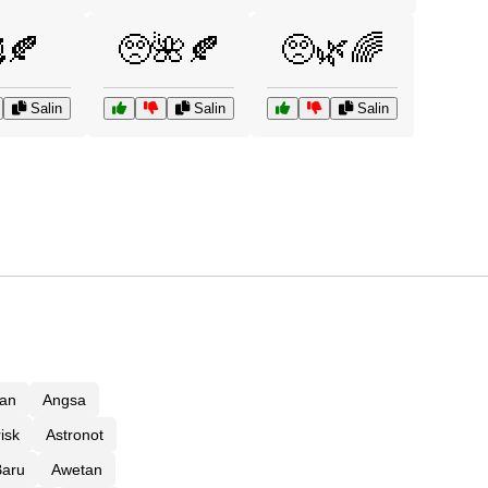
🍂
🥺🌺🍂
🥺🌿🌈
Salin
Salin
Salin
an
Angsa
isk
Astronot
Baru
Awetan