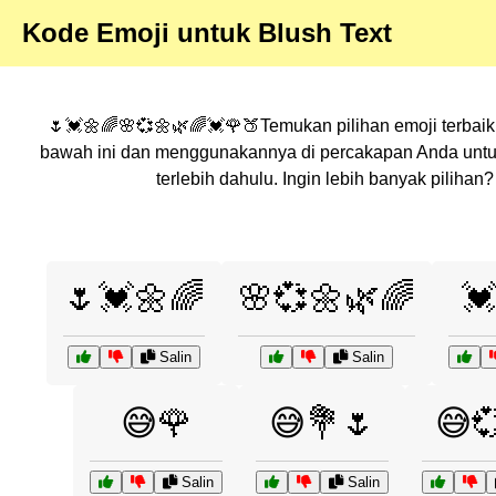
Kode Emoji untuk Blush Text
🌷💓🌼🌈🌸💞🌼🌿🌈💓🌹🍑Temukan pilihan emoji terbaik 
bawah ini dan menggunakannya di percakapan Anda untuk
terlebih dahulu. Ingin lebih banyak pilih
🌷💓🌼🌈
🌸💞🌼🌿🌈

Salin
Salin
😅🌹
😅💐🌷
😅
Salin
Salin