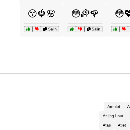
😚🍓🌸
😳🌈🌹
😳
Salin
Salin
Amulet
A
Anjing Laut
Atas
Atlet