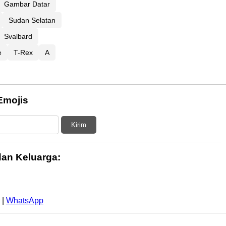
Gambar Datar
Sudan Selatan
Svalbard
e
T-Rex
A
Emojis
Kirim
an Keluarga:
|
WhatsApp