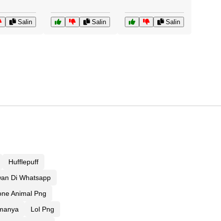
Salin
Salin
Salin
Hufflepuff
wan Di Whatsapp
one Animal Png
manya
Lol Png