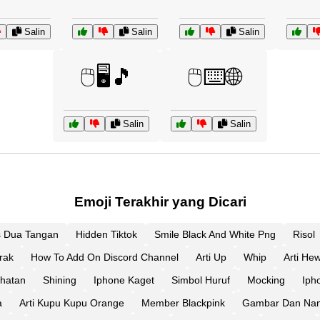
Salin
Salin
Salin
🖱️🖥️🎵
🖱️⌨️🌐
Salin
Salin
Emoji Terakhir yang Dicari
 Dua Tangan
Hidden Tiktok
Smile Black And White Png
Risol
rak
How To Add On Discord Channel
Arti Up
Whip
Arti He
ehatan
Shining
Iphone Kaget
Simbol Huruf
Mocking
Iph
a
Arti Kupu Kupu Orange
Member Blackpink
Gambar Dan Na