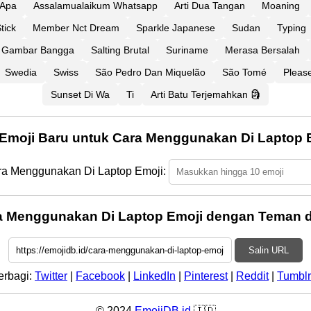
 Apa
Assalamualaikum Whatsapp
Arti Dua Tangan
Moaning
tick
Member Nct Dream
Sparkle Japanese
Sudan
Typing
Gambar Bangga
Salting Brutal
Suriname
Merasa Bersalah
Swedia
Swiss
São Pedro Dan Miquelão
São Tomé
Pleas
Sunset Di Wa
Ti
Arti Batu Terjemahkan 🗿
 Emoji Baru untuk Cara Menggunakan Di Laptop 
ara Menggunakan Di Laptop Emoji:
a Menggunakan Di Laptop Emoji dengan Teman d
Salin URL
erbagi:
Twitter
|
Facebook
|
LinkedIn
|
Pinterest
|
Reddit
|
Tumblr
© 2024
EmojiDB.id
🇮🇩