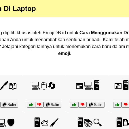
 Di Laptop
ng dipilih khusus oleh EmojiDB.id untuk
Cara Menggunakan Di 
kapan Anda untuk menambahkan sentuhan pribadi. Kami telah m
han? Jelajahi kategori lainnya untuk menemukan cara baru dala
emoji
.
️🖊️📖
💻🖱️🔄
📅💻🖥️
📅🖥
Salin
Salin
Salin
💻🛡️
🖥️🎨🖌️
🖥️📚🔍
🖥️