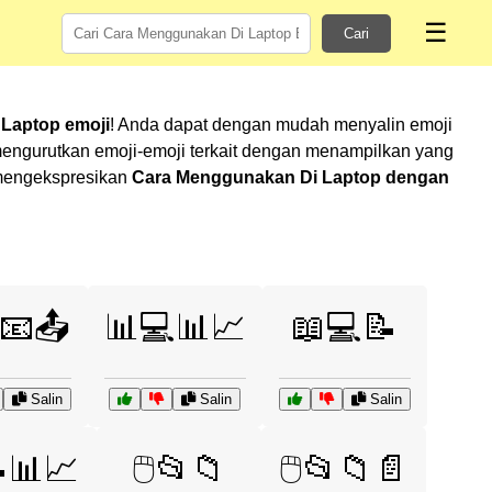
☰
Cari
Laptop emoji
! Anda dapat dengan mudah menyalin emoji
engurutkan emoji-emoji terkait dengan menampilkan yang
m mengekspresikan
Cara Menggunakan Di Laptop dengan
️📧📤
📊💻📊📈
📖💻📝
Salin
Salin
Salin
📝📊📈
🖱️📂📁
🖱️📂📁📄