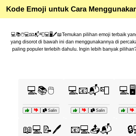
Kode Emoji untuk Cara Menggunakan
💻📚🖱️💻📧📬📮💻🖥️🖊️📖Temukan pilihan emoji terbaik ya
yang disorot di bawah ini dan menggunakannya di perca
paling populer terlebih dahulu. Ingin lebih banyak pili
💻📚🖱️
💻📧📬📮
💻🖥
Salin
Salin
📖💻📝🖊️
📧💻📤📬
🔒