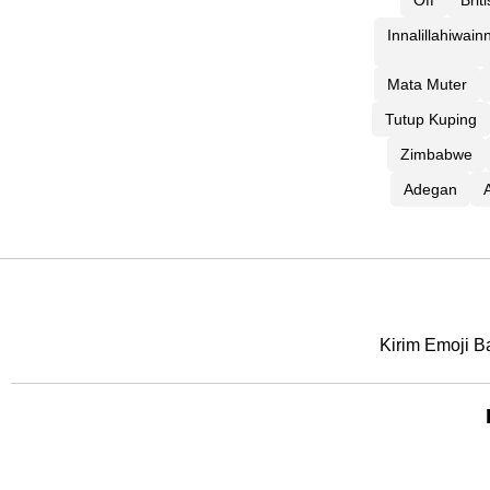
Off
Brit
Innalillahiwainn
Mata Muter
Tutup Kuping
Zimbabwe
Adegan
Kirim Emoji B