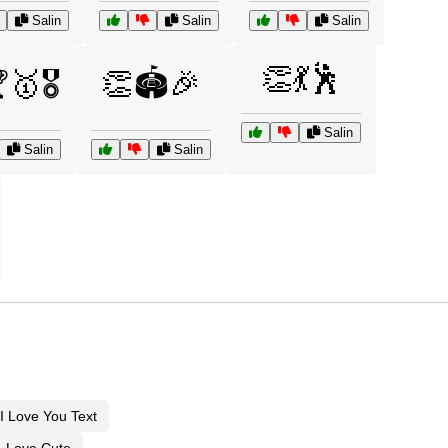
Salin
Salin
Salin
👏💃🕺
🥇🎖️
👏🏟️🎉
Salin
Salin
Salin
I Love You Text