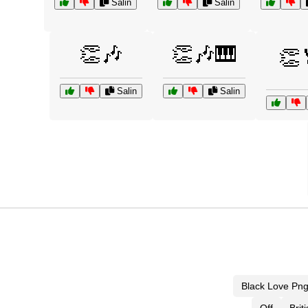
Salin
Salin
👏🎶
👏🎶🎹
👏
Salin
Salin
Black Love Pn