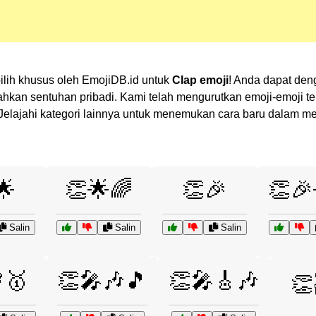
ilih khusus oleh EmojiDB.id untuk
Clap emoji
! Anda dapat den
n sentuhan pribadi. Kami telah mengurutkan emoji-emoji terk
? Jelajahi kategori lainnya untuk menemukan cara baru dalam 
🌟
👏🌟🌈
👏🎉
👏
Salin
Salin
Salin
🥇
👏🎤🎶🎵
👏🎤🎸🎶
👏