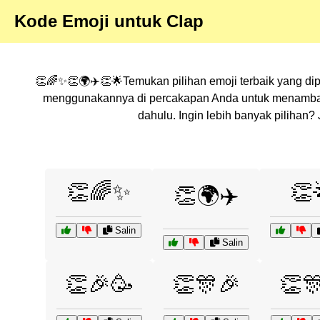
Kode Emoji untuk Clap
👏🌈✨👏🌍✈️👏🌟Temukan pilihan emoji terbaik yang dip
menggunakannya di percakapan Anda untuk menambahka
dahulu. Ingin lebih banyak pilihan
👏🌈✨
👏
👏🌍✈️
Salin
Salin
👏🎉🥳
👏🎊🎉
👏