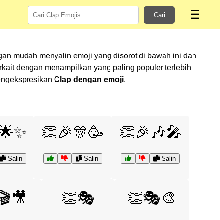
☰
Cari
gan mudah menyalin emoji yang disorot di bawah ini dan
ait dengan menampilkan yang paling populer terlebih
mengekspresikan
Clap dengan emoji
.
🌟✨
👏🎉🎊🥳
👏🎉🎶🎤
Salin
Salin
Salin
🎬🎥
👏🎭
👏🎭🎨