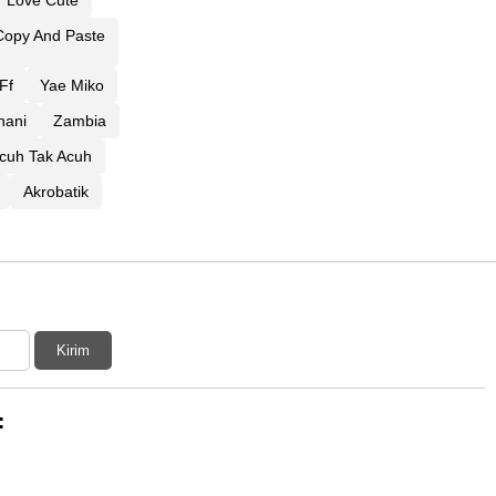
Love Cute
Copy And Paste
Ff
Yae Miko
nani
Zambia
cuh Tak Acuh
Akrobatik
Kirim
: