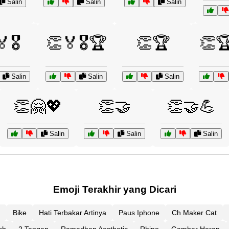
Salin
Salin
Salin
🎖️
👏🏅🎖️🏆
👏🏆
👏🏆
Salin
Salin
Salin
👏🤗💖
👏🤝
👏🤝💪
Salin
Salin
Salin
Emoji Terakhir yang Dicari
g
Bike
Hati Terbakar Artinya
Paus Iphone
Ch Maker Cat