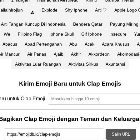
ish
2 Tangan
Ramadhan Aesthetic
Rhino
Gambar Heran
ailaihirojiun
Explode
Shy Iphone
Arti ♡
Apple Logo 
⛳
Arti Tangan Kuncup Di Indonesia
Bendera Qatar
Payung Miring 
We
Filipino Flag
Iphone Skull
Gif Iphone
Insecure
Yu
Abacus
Abad Pertengahan
Abu
Acak
Acara Khusus
A
Air Mancur
Air Panas
Ajaib
Akhir
Akkordeon
Akomodasi
Aktivitas Luar Ruangan
Aktivitas Sirkus
Akuntansi
Kirim Emoji Baru untuk Clap Emojis
aru untuk Clap Emoji:
Bagikan Clap Emoji dengan Teman dan Keluarga
Salin URL