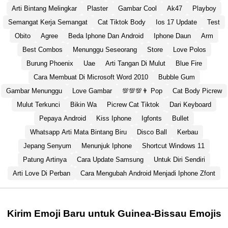
Arti Bintang Melingkar
Plaster
Gambar Cool
Ak47
Playboy
Semangat Kerja Semangat
Cat Tiktok Body
Ios 17 Update
Test
Obito
Agree
Beda Iphone Dan Android
Iphone Daun
Arm
Best Combos
Menunggu Seseorang
Store
Love Polos
Burung Phoenix
Uae
Arti Tangan Di Mulut
Blue Fire
Cara Membuat Di Microsoft Word 2010
Bubble Gum
Gambar Menunggu
Love Gambar
💯💯💯👨 Pop
Cat Body Picrew
Mulut Terkunci
Bikin Wa
Picrew Cat Tiktok
Dari Keyboard
Pepaya Android
Kiss Iphone
Igfonts
Bullet
Whatsapp Arti Mata Bintang Biru
Disco Ball
Kerbau
Jepang Senyum
Menunjuk Iphone
Shortcut Windows 11
Patung Artinya
Cara Update Samsung
Untuk Diri Sendiri
Arti Love Di Perban
Cara Mengubah Android Menjadi Iphone Zfont
Kirim Emoji Baru untuk Guinea-Bissau Emojis