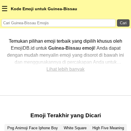
☰
Kode Emoji untuk Guinea-Bissau
Cari
Temukan pilihan emoji terbaik yang dipilih khusus oleh
EmojiDB.id untuk
Guinea-Bissau emoji
! Anda dapat
dengan mudah menyalin emoji yang disorot di bawah ini
dan menggunakannya di percakapan Anda untuk
menambahkan sentuhan pribadi. Kami telah
Lihat lebih banyak
mengurutkan emoji-emoji terkait dengan menampilkan
yang paling populer terlebih dahulu. Ingin lebih banyak
pilihan? Jelajahi kategori lainnya untuk menemukan cara
baru dalam mengekspresikan
Guinea-Bissau dengan
emoji
.
Emoji Terakhir yang Dicari
Png Animoji Face Iphone Boy
White Square
High Five Meaning