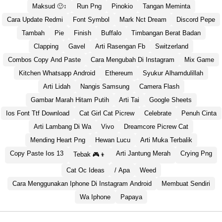
Maksud 🙂↕
Run Png
Pinokio
Tangan Meminta
Cara Update Redmi
Font Symbol
Mark Nct Dream
Discord Pepe
Tambah
Pie
Finish
Buffalo
Timbangan Berat Badan
Clapping
Gavel
Arti Rasengan Fb
Switzerland
Combos Copy And Paste
Cara Mengubah Di Instagram
Mix Game
Kitchen Whatsapp Android
Ethereum
Syukur Alhamdulillah
Arti Lidah
Nangis Samsung
Camera Flash
Gambar Marah Hitam Putih
Arti Tai
Google Sheets
Ios Font Ttf Download
Cat Girl Cat Picrew
Celebrate
Penuh Cinta
Arti Lambang Di Wa
Vivo
Dreamcore Picrew Cat
Mending Heart Png
Hewan Lucu
Arti Muka Terbalik
Copy Paste Ios 13
Arti Jantung Merah
Crying Png
Tebak 🎮👦
Cat Oc Ideas
/ Apa
Weed
Cara Menggunakan Iphone Di Instagram Android
Membuat Sendiri
Wa Iphone
Papaya