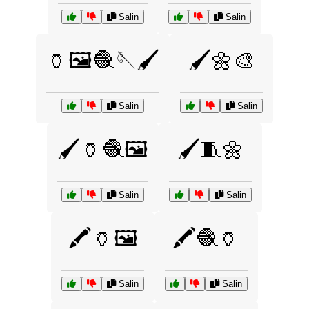
Salin
Salin
🏺🖼️🧶🪡🖌️
🖌️🌼🎨
Salin
Salin
🖌️🏺🧶🖼️
🖌️🧵🌼
Salin
Salin
🖍️🏺🖼️
🖍️🧶🏺
Salin
Salin