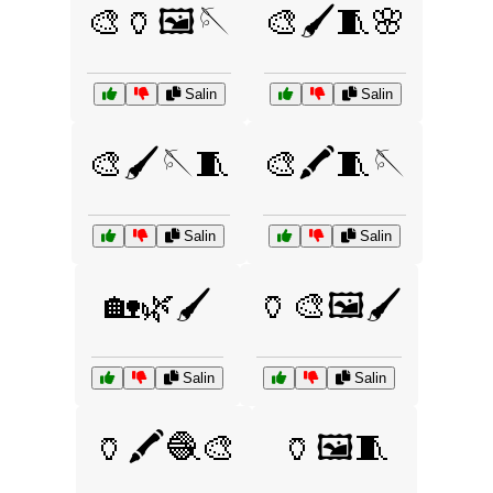
🎨🏺🖼️🪡
🎨🖌️🧵🌸
Salin
Salin
🎨🖌️🪡🧵
🎨🖍️🧵🪡
Salin
Salin
🏡🌿🖌️
🏺🎨🖼️🖌️
Salin
Salin
🏺🖍️🧶🎨
🏺🖼️🧵