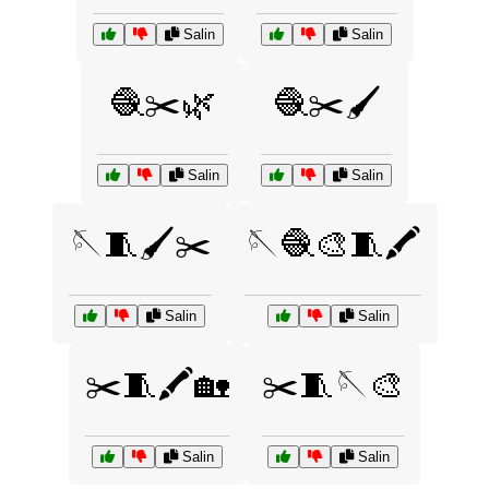
Salin
Salin
🧶✂️🌿
🧶✂️🖌️
Salin
Salin
🪡🧵🖌️✂️
🪡🧶🎨🧵🖍️
Salin
Salin
✂️🧵🖍️🏡
✂️🧵🪡🎨
Salin
Salin