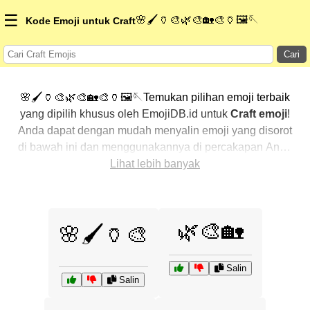
☰
🌸🖌️🏺🎨🌿🎨🏡🎨🏺🖼️🪡
Kode Emoji untuk Craft
Cari
🌸🖌️🏺🎨🌿🎨🏡🎨🏺🖼️🪡Temukan pilihan emoji terbaik
yang dipilih khusus oleh EmojiDB.id untuk
Craft emoji
!
Anda dapat dengan mudah menyalin emoji yang disorot
di bawah ini dan menggunakannya di percakapan Anda
untuk menambahkan sentuhan pribadi. Kami telah
Lihat lebih banyak
mengurutkan emoji-emoji terkait dengan menampilkan
yang paling populer terlebih dahulu. Ingin lebih banyak
pilihan? Jelajahi kategori lainnya untuk menemukan cara
🌿🎨🏡
🌸🖌️🏺🎨
baru dalam mengekspresikan
Craft dengan emoji
.
Salin
Salin