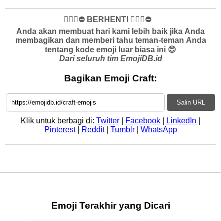
✋🏻🛑⛔️ BERHENTI ✋🏻🛑⛔️
Anda akan membuat hari kami lebih baik jika Anda
membagikan dan memberi tahu teman-teman Anda
tentang kode emoji luar biasa ini 😊
Dari seluruh tim EmojiDB.id
Bagikan Emoji Craft:
Salin URL
Klik untuk berbagi di:
Twitter
|
Facebook
|
LinkedIn
|
Pinterest
|
Reddit
|
Tumblr
|
WhatsApp
Emoji Terakhir yang Dicari