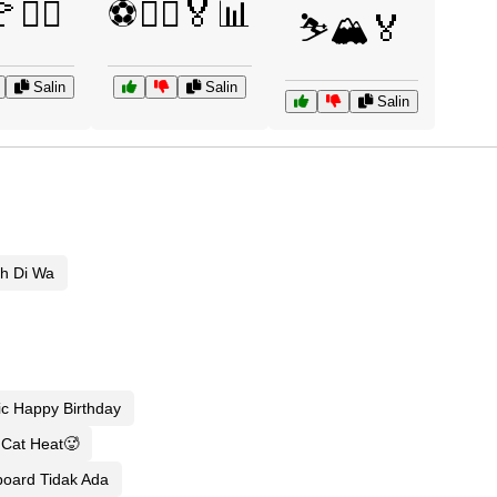
🕵️‍♂️
⚽🧑‍⚖️🏅📊
⛷️🏔️🏅
Salin
Salin
Salin
ah Di Wa
ic Happy Birthday
Cat Heat🥵
oard Tidak Ada