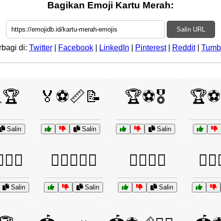
Bagikan Emoji Kartu Merah:
Salin URL
rbagi di:
Twitter
|
Facebook
|
LinkedIn
|
Pinterest
|
Reddit
|
Tumb
🏆
🏅⚽📏📝
🏆⚽🎖️
🏆⚽
Salin
Salin
Salin
️‍♀️💪
🏋️‍♂️💪🏋️‍♀️
🏌️‍♂️⛳🏅
🏌️‍♂️
Salin
Salin
Salin