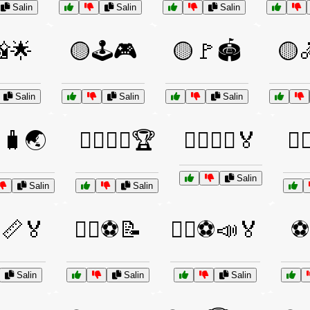
Salin
Salin
Salin
🌟
🟡🕹️🎮
🟡🚩🏟️
🟡
Salin
Salin
Salin
🧳🌏
🤸‍♂️🤸‍♀️🏆
🤼‍♂️🤼‍♀️🏅
🤽‍
Salin
Salin
Salin
️⚽📏🏅
🧑‍⚖️⚽📝
🧑‍⚖️⚽📣🏅
⚽
Salin
Salin
Salin