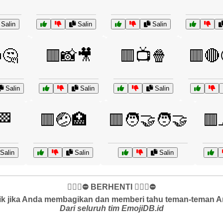
Salin
Salin
Salin
🤔
🟥📸🎥
🟥📺🍿
🟥
Salin
Salin
Salin
🏁
🟥🤕🏥
🟥🧑‍🤝‍🧑🤝
🟥
Salin
Salin
Salin
✋🏻🛑⛔️ BERHENTI ✋🏻🛑⛔️
k jika Anda membagikan dan memberi tahu teman-teman And
Dari seluruh tim EmojiDB.id