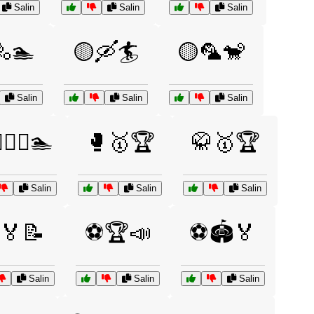
Salin
Salin
Salin
🚴🏊
🟡🛶🏄
🟡🦜🐒
Salin
Salin
Salin
♂️🤽‍♀️🏊
🥊🥇🏆
🥋🥇🏆
Salin
Salin
Salin
🏅📝
⚽🏆📣
⚽🏟️🏅
Salin
Salin
Salin