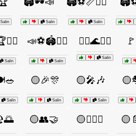
🏆
🏟️🕶️📣
🏟️⚽📏🧑‍⚖️
🏟️
Salin
Salin
Salin
🧑‍⚖️
📣⚽🏟️🧑‍⚖️
🚣‍♂️🌊🚣‍♀️
🚩
Salin
Salin
Salin
️🥗
🟡🎉🎊
🟡🎤🎶
🟡
Salin
Salin
Salin
️🌅
🟡👥🤝
🟡👨‍⚖️⚖️
🟡