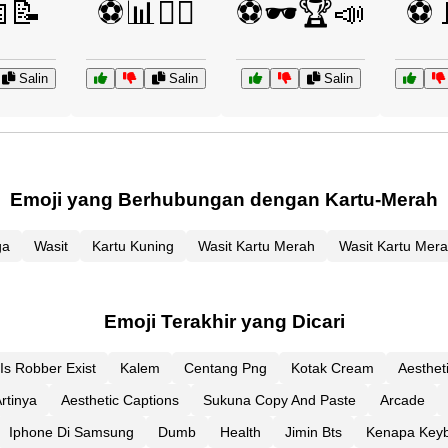
📝
⚽📊🧑‍⚖️
⚽🕶️🏆📣
⚽🚩
Salin
Salin
Salin
Emoji yang Berhubungan dengan Kartu-Merah
ga
Wasit
Kartu Kuning
Wasit Kartu Merah
Wasit Kartu Mer
Emoji Terakhir yang Dicari
Is Robber Exist
Kalem
Centang Png
Kotak Cream
Aesthet
rtinya
Aesthetic Captions
Sukuna Copy And Paste
Arcade
Iphone Di Samsung
Dumb
Health
Jimin Bts
Kenapa Keyb