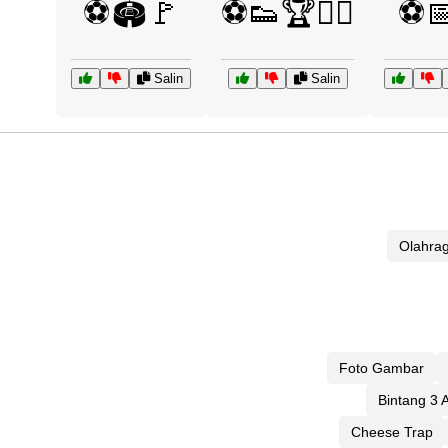
⚽🏟️🚩
⚽👟🏆🧑‍⚖️
⚽
Salin
Salin
Olahra
Foto Gambar
Bintang 3 A
Cheese Trap