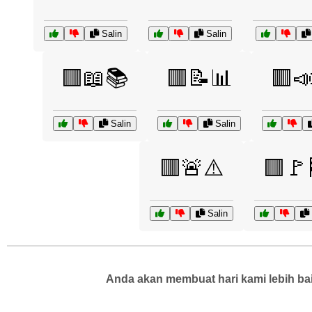
Salin
Salin
🟥📖📚
🟥📝📊
🟥
Salin
Salin
🟥🚨⚠️
🟥🚩
Salin
Anda akan membuat hari kami lebih bai