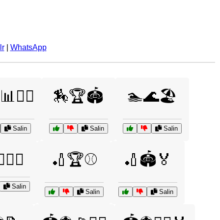
lr
|
WhatsApp
🧑‍⚖️
🏇🏆🏟️
🏊🌊🏖️
Salin
Salin
Salin
⛳🏌️‍♀️
🏏🏆⚾
🏏🏟️🏅
Salin
Salin
Salin