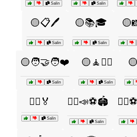
Salin
Salin
🟡📋🖊️
🟡📚🎓
🟡
Salin
Salin
🟡🧑‍🤝‍🧑❤️
🟡🧘🧘‍♂️

Salin
Salin
🧑‍⚖️🏅
🧑‍⚖️📣⚽🏟️
🧑‍⚖
Salin
Salin