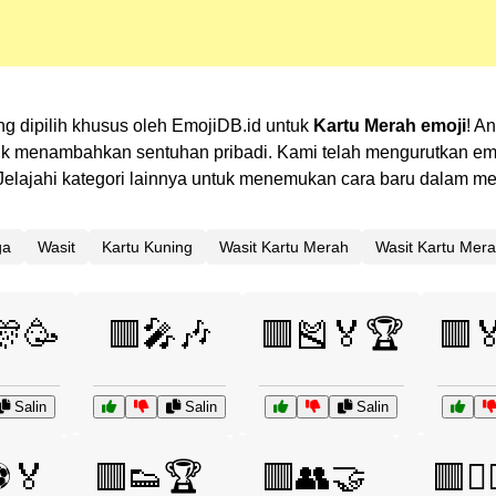
g dipilih khusus oleh EmojiDB.id untuk
Kartu Merah emoji
! A
 menambahkan sentuhan pribadi. Kami telah mengurutkan emoj
n? Jelajahi kategori lainnya untuk menemukan cara baru dalam 
ga
Wasit
Kartu Kuning
Wasit Kartu Merah
Wasit Kartu Mer
🎊🥳
🟥🎤🎶
🟥🎽🏅🏆
🟥
Salin
Salin
Salin
⚽🏅
🟥👟🏆
🟥👥🤝
🟥👨‍⚖