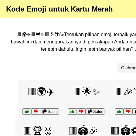
Kode Emoji untuk Kartu Merah
🟥🌍✈️🟥🌟✨🟥🎉🎊🥳Temukan pilihan emoji terbaik yan
bawah ini dan menggunakannya di percakapan Anda untuk
terlebih dahulu. Ingin lebih banyak piliha
Olahra
🟥🌍✈️
🟥🌟✨
🟥🎉
Salin
Salin
🟥🏆🥈
🟥🏟️🎉
🟥🏟️