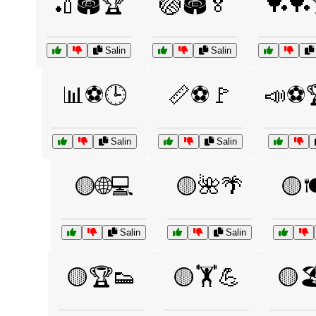
🏏🏟️🏆
🏐🏟️🏅
🏓🏓
Salin
Salin
📊⚽🕒
📏⚽🚩
📣⚽🏆
Salin
Salin
🟡🌐💻
🟡🌺🌴
🟡
Salin
Salin
🟡🏆👟
🟡🏋️💪
🟡