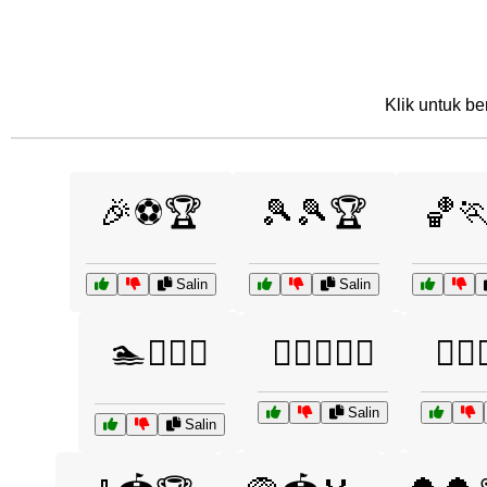
Klik untuk be
🎉⚽🏆
🎾🎾🏆
🏀
Salin
Salin
🏊🏊‍♀️🏅
🏋️‍♂️🏋️‍♀️🏅
🏋️‍♂️
Salin
Salin