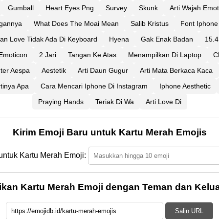
Gumball
Heart Eyes Png
Survey
Skunk
Arti Wajah Emo
gannya
What Does The Moai Mean
Salib Kristus
Font Iphone 
an Love Tidak Ada Di Keyboard
Hyena
Gak Enak Badan
15.
Emoticon
2 Jari
Tangan Ke Atas
Menampilkan Di Laptop
C
ter Aespa
Aestetik
Arti Daun Gugur
Arti Mata Berkaca Kaca
tinya Apa
Cara Mencari Iphone Di Instagram
Iphone Aesthetic
Praying Hands
Teriak Di Wa
Arti Love Di
Kirim Emoji Baru untuk Kartu Merah Emojis
untuk Kartu Merah Emoji:
ikan Kartu Merah Emoji dengan Teman dan Kelua
Salin URL