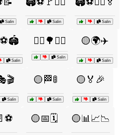
⚽📝
🏟️⚽🚩🧑‍⚖️
🏟️⚽🧑‍⚖️🏅
Salin
Salin
Salin
⚽🏟️
🚴‍♂️🌳🚴‍♀️
🟡🌍✈️
Salin
Salin
Salin
🎭🎬
🟡🏁🚦
🟡🏅🎉
Salin
Salin
Salin
📄⚽
🟡📅🗓️
🟡📊📈📉