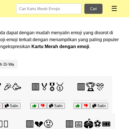
☰
Cari
nda dapat dengan mudah menyalin emoji yang disorot di
i-emoji terkait dengan menampilkan yang paling populer
mengekspresikan
Kartu Merah dengan emoji
.
ah Di Wa
🎉🥳
🟥🏅🎖️🥇
🟥🏆🎊
Salin
Salin
Salin
️⚖️
🟥💔😡
🟥📅🏟️⚽🎟️