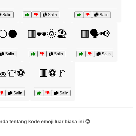
Salin
Salin
Salin
⚪⚫
🟥🕶️🌞🏖️
🟥🗣️📢
Salin
Salin
Salin
🧢👕⚽
🟥⚽🚩
Salin
Salin
a tentang kode emoji luar biasa ini 😊