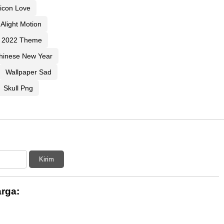
ticon Love
Alight Motion
4 2022 Theme
hinese New Year
Wallpaper Sad
Skull Png
Kirim
rga: