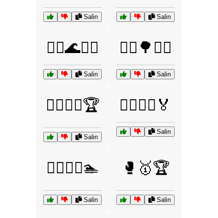
Salin
Salin
🚣‍♂️🌊🚣‍♀️
🚴‍♂️🌳🚴‍♀️
Salin
Salin
🤸‍♂️🤸‍♀️🏆
🤼‍♂️🤼‍♀️🏅
Salin
Salin
🤽‍♂️🤽‍♀️🏊
🥊🥇🏆
Salin
Salin