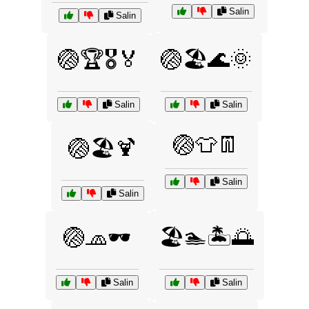
Salin
Salin
🏐🏆🎖️🏅
🏐🏖️🌊🌞
Salin
Salin
🏐👕👖
🏐🏖️🍹
Salin
Salin
🏐🧢🕶️
🏖️🏊🏝️🌅
Salin
Salin