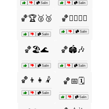
Salin
Salin
🏀🏆🥈🥉
🏀🏋️‍♂️🏃‍♀️
Salin
Salin
🏀🏖️🌊
🏀🏟️🎶
Salin
Salin
🏀👦👧🤾
🏀📅🗓️
Salin
Salin