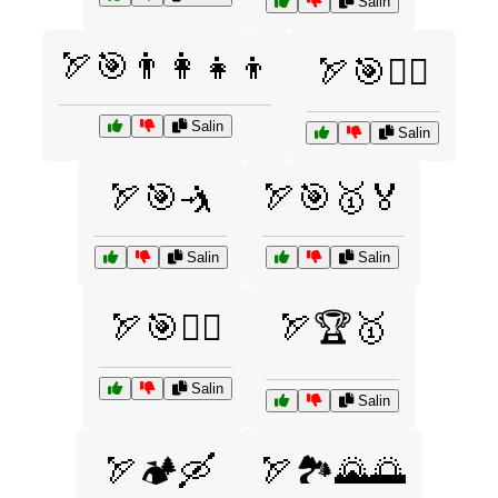
Salin
🏹🎯👨‍👩‍👧‍👦
🏹🎯🤸‍♂️
Salin
Salin
🏹🎯🤺
🏹🎯🥇🏅
Salin
Salin
🏹🎯🧘‍♂️
🏹🏆🥇
Salin
Salin
🏹🏕️🛶
🏹🏞️🌄🌅