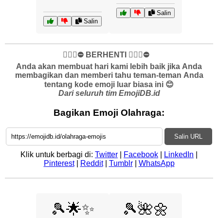
Salin
Salin
✋🏻🛑⛔️ BERHENTI ✋🏻🛑⛔️
Anda akan membuat hari kami lebih baik jika Anda
membagikan dan memberi tahu teman-teman Anda
tentang kode emoji luar biasa ini 😊
Dari seluruh tim EmojiDB.id
Bagikan Emoji Olahraga:
Salin URL
Klik untuk berbagi di:
Twitter
|
Facebook
|
LinkedIn
|
Pinterest
|
Reddit
|
Tumblr
|
WhatsApp
🎾🌟✨
🎾🌺🌼