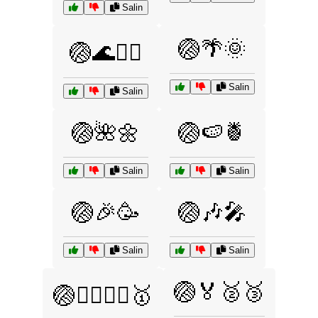
Salin
🏐🌴🌞
🏐🌊🏄‍♂️
Salin
Salin
🏐🌺🌼
🏐🍉🍍
Salin
Salin
🏐🎉🥳
🏐🎶🎤
Salin
Salin
🏐🏅🥈🥉
🏐🏃‍♂️🏃‍♀️🥇