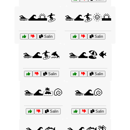
🏊🌊🌅🏄
🏊🌊🏄🌞🌅
Salin
Salin
🏊🌊🏄🐬
🏊🌊🏖️🐠
Salin
Salin
🏊🌊🏝️🐚
🏊🌊🐚
Salin
Salin
🏊🌊🐟
🏊🌊🐟🌴