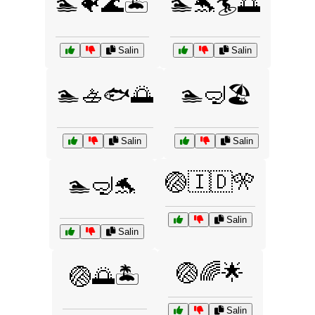
🏊🐠🌊🏝️
🏊🐬🏄🌅
Salin
Salin
🏊🚣🐟🌅
🏊🤿🏖️
Salin
Salin
🏐🇮🇩🎌
🏊🤿🐬
Salin
Salin
🏐🌈🌟
🏐🌅🏝️
Salin