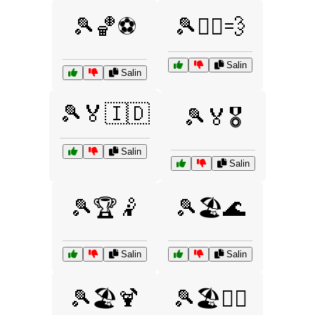
🎾🏀⚽
🎾🏃‍♀️💨
Salin
Salin
🎾🏅🇮🇩
🎾🏅🎖️
Salin
Salin
🎾🏆🤾
🎾🏖️🌊
Salin
Salin
🎾🏖️🍹
🎾🏖️🏄‍♂️