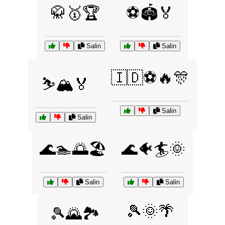
🥋🥇🏆
⚽🏟️🏅
Salin
Salin
🇮🇩⚽🔥🎊
⛷️🏔️🏅
Salin
Salin
🌊🏊🌅🏖️
🌊🐠🏄🌞
Salin
Salin
🎾🌞🌴
🎾🌄🏞️