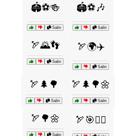
🏟️⚽🍻
🏟️⚽🎶
Salin
Salin
🏹🌄👣
🏹🌍✈️
Salin
Salin
🏹🌲🌳
🏹🌲🌳🌼
Salin
Salin
🏹🌳🌼
🏹🎯🏋️‍♂️
Salin