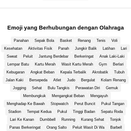
Emoji yang Berhubungan dengan Olahraga
Panahan
Sepak Bola
Basket
Renang
Tenis
Voli
Kesehatan
Aktivitas Fisik
Panah
Jungkir Balik
Latihan
Lari
Sweat
Peluit
Jantung Berdebar
Berkeringat
Anak Laki-Laki
Lempar Batu
Kartu Merah
Wasit Kartu Merah
Gym
Berlari
Kebugaran
Angkat Beban
Kepala Terbalik
Akrobatik
Tubuh
Jalan Kaki
Bersepeda
Atlet
Judo
Bergulat
Kolam Renang
Jogging
Sehat
Bulu Tangkis
Perawatan Diri
Gemuk
Membungkuk
Mengangkat Beban
Mengayuh
Menghadap Ke Bawah
Stopwatch
Perut Buncit
Pukul Tangan
Stadion
Tempat Kedua
Pukul
Tinggi Badan
Sepatu Roda
Lari Ke Kanan
Dumbbell
Running
Kurang Sehat
Tonjok
Panas Berkeringat
Orang Salto
Peluit Wasit Di Wa
Barbell