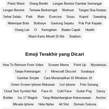
Peluit Wasit
Orang Berdiri
Lengan Berotot Gambar Semangat
Lengan Berotot
Tertawa Berkeringat
Workout
Tangan Dua Keatas
Sehat Selalu
Park
Main
Exercise
Siuuu
Koprol
Sweating
Melempar Bola
Bullseye
Gantung Sepatu
Puk Puk Kepala
Orang Lari
O
Keringetan
Badan Capek
Health
Wasit Kartu Merah Di Wa
Stadium
Emoji Terakhir yang Dicari
How To Remove From Video
Scream Meme
Point Up
Mysterious
Tanpa Keterangan
/
Minecraft Discord
Surabaya
Gambar Simple
Cara Menampilkan Di Windows 10
Green Screen Iphone Makanan
List Iphone
Foto Senang
Cloud Text Symbol Not
Face Ai
Cold Face
Guitar Png
Sassy
Builder
Ios 17 Magisk
Yang Melambangkan Kekecewaan
Anchor
Mkoala Iphone
Hela Nafas
4d Slot
Domain Sukuna