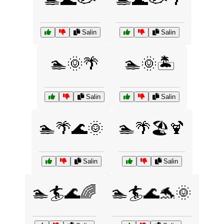
Salin
Salin
🏊🌞🌴
🏊🌞🏝️
Salin
Salin
🏊🌴🌊🌞
🏊🌴🏖️🍹
Salin
Salin
🏊🏄🌊🌈
🏊🏄🌊🐬🌞