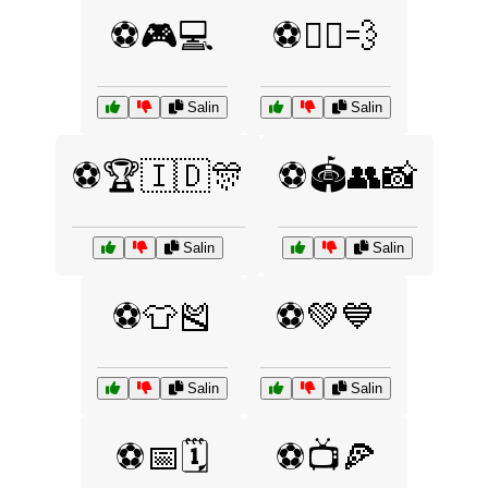
⚽🎮💻
⚽🏃‍♂️💨
Salin
Salin
⚽🏆🇮🇩🎊
⚽🏟️👥📸
Salin
Salin
⚽👕🎽
⚽💚💙
Salin
Salin
⚽📅🗓️
⚽📺🍕