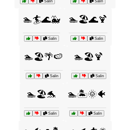
Salin
Salin
🏊🏄🌊🐳
🏊🏖️🌊🍹
Salin
Salin
🏊🏖️🌴🍉
🏊🏖️🍹
Salin
Salin
🏊🏖️🐬
🏊🏝️🌞🐠
Salin
Salin