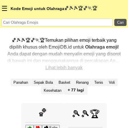
☰
🏀🎾🎾🏆🏀🏃🏆
Kode Emoji untuk Olahraga
Cari
🏀🎾🎾🏆🏀🏃🏆Temukan pilihan emoji terbaik yang
dipilih khusus oleh EmojiDB.id untuk
Olahraga emoji
!
Anda dapat dengan mudah menyalin emoji yang disorot
di bawah ini dan menggunakannya di percakapan Anda
untuk menambahkan sentuhan pribadi. Kami telah
Lihat lebih banyak
mengurutkan emoji-emoji terkait dengan menampilkan
yang paling populer terlebih dahulu. Ingin lebih banyak
Panahan
Sepak Bola
Basket
Renang
Tenis
Voli
pilihan? Jelajahi kategori lainnya untuk menemukan cara
+ 77 lagi
Kesehatan
baru dalam mengekspresikan
Olahraga dengan emoji
.
🏀
🎾🎾🏆
Salin