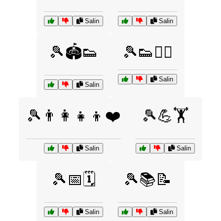
Salin
Salin
🎾🏟️👟
🎾👟🏃‍♂️
Salin
Salin
🎾👨‍👩‍👧‍👦❤️
🎾💪🏋️
Salin
Salin
🎾📅🗓️
🎾📚📝
Salin
Salin