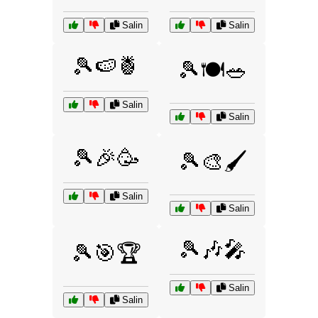
Salin
Salin
🎾🍉🍍
🎾🍽️🥗
Salin
Salin
🎾🎉🥳
🎾🎨🖌️
Salin
Salin
🎾🎶🎤
🎾🎯🏆
Salin
Salin