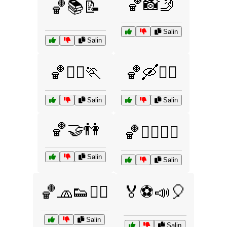
🏀📸🤳
🏀📚📝
Salin
Salin
🏀🚴‍♂️🏃
🏀🛶🚣‍♂️
Salin
Salin
🏀🤝👫
🏀🧘‍♂️🧘‍♀️
Salin
Salin
🏀🧢👟🧍‍♂️
🏅⚽📣🎈
Salin
Salin