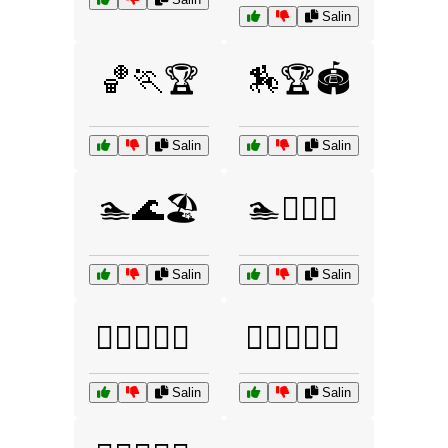
Salin
🏀🏃🏆
🏇🏆🏟️
Salin
Salin
🏊🌊🏖️
🏊🏊‍♀️🏅
Salin
Salin
🏋️‍♂️🏋️‍♀️🏅
🏋️‍♂️🏋️‍♀️💪
Salin
Salin