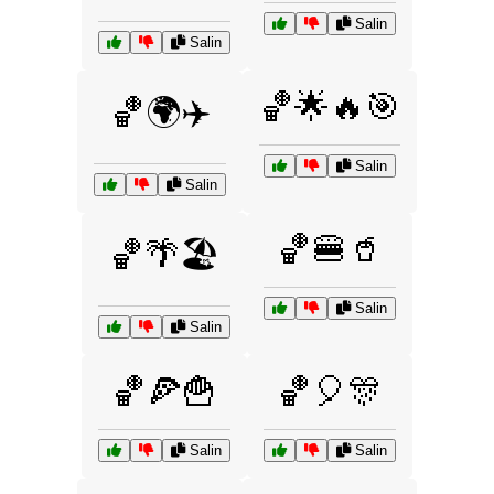
Salin
Salin
🏀🌟🔥🎯
🏀🌍✈️
Salin
Salin
🏀🍔🥤
🏀🌴🏖️
Salin
Salin
🏀🍕🍟
🏀🎈🎊
Salin
Salin