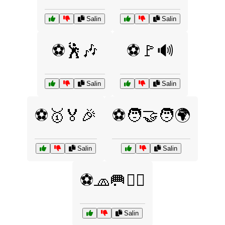
Salin
Salin
⚽🕺🎶
⚽🚩🔊
Salin
Salin
⚽🥇🏅🎉
⚽🧑‍🤝‍🧑🌍
Salin
Salin
⚽🧢🥅🏃‍♀️
Salin