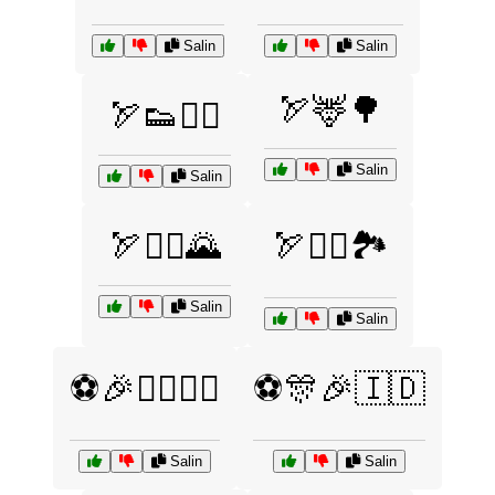
Salin
Salin
🏹🦌🌳
🏹👟🏃‍♂️
Salin
Salin
🏹🧗‍♀️🌄
🏹🧗‍♂️🏞️
Salin
Salin
⚽🎉🏃‍♂️🏃‍♀️
⚽🎊🎉🇮🇩
Salin
Salin