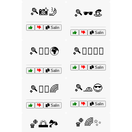
🎾📸🤳
🎾🕶️👒
Salin
Salin
🎾🚴‍♀️🌍
🎾🚶‍♂️🚶‍♀️
Salin
Salin
🎾🧢😎
🎾🧘‍♂️🌈
Salin
Salin
🏀🌈✨
🏀🌅🏞️