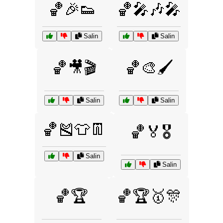
🏀🎉👟
🏀🎤🎶🎤
Salin
Salin
🏀🎥🎬
🏀🎨🖌️
Salin
Salin
🏀🎽👕👖
🏀🏅🎖️
Salin
Salin
🏀🏆
🏀🏆🥇🎊