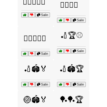
🏋️‍♂️💪🏋️‍♀️
🏌️‍♂️⛳🏅
Salin
Salin
🏏🏆⚾
🏌️‍♂️⛳🏌️‍♀️
Salin
Salin
🏏🏟️🏅
🏏🏟️🏆
Salin
Salin
🏐🏟️🏅
🏓🏓🏆