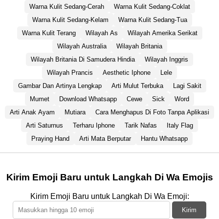
Warna Kulit Sedang-Cerah
Warna Kulit Sedang-Coklat
Warna Kulit Sedang-Kelam
Warna Kulit Sedang-Tua
Warna Kulit Terang
Wilayah As
Wilayah Amerika Serikat
Wilayah Australia
Wilayah Britania
Wilayah Britania Di Samudera Hindia
Wilayah Inggris
Wilayah Prancis
Aesthetic Iphone
Lele
Gambar Dan Artinya Lengkap
Arti Mulut Terbuka
Lagi Sakit
Mumet
Download Whatsapp
Cewe
Sick
Word
Arti Anak Ayam
Mutiara
Cara Menghapus Di Foto Tanpa Aplikasi
Arti Saturnus
Terharu Iphone
Tarik Nafas
Italy Flag
Praying Hand
Arti Mata Berputar
Hantu Whatsapp
Kirim Emoji Baru untuk Langkah Di Wa Emojis
Kirim Emoji Baru untuk Langkah Di Wa Emoji:
Kirim