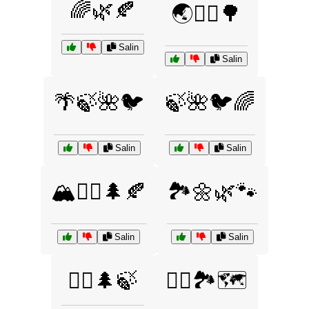
🌈🌿🍂
🌏🚶‍♀️🌳
Salin
Salin
🌴🍃🌺🐦
🍃🌺🐦🌈
Salin
Salin
🏔️🚶‍♀️🌲🍂
🏞️🌼🌿🐾
Salin
Salin
🚵‍♂️🌲🍃
🚶‍♀️🏞️🗺️