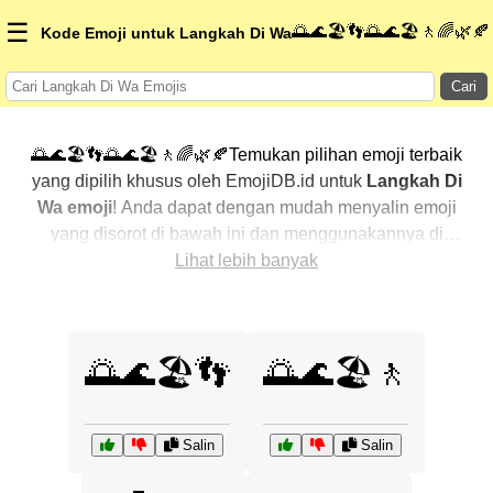
☰
🌅🌊🏖️👣🌅🌊🏖️🚶🌈🌿🍂
Kode Emoji untuk Langkah Di Wa
Cari
🌅🌊🏖️👣🌅🌊🏖️🚶🌈🌿🍂Temukan pilihan emoji terbaik
yang dipilih khusus oleh EmojiDB.id untuk
Langkah Di
Wa emoji
! Anda dapat dengan mudah menyalin emoji
yang disorot di bawah ini dan menggunakannya di
percakapan Anda untuk menambahkan sentuhan
Lihat lebih banyak
pribadi. Kami telah mengurutkan emoji-emoji terkait
dengan menampilkan yang paling populer terlebih
dahulu. Ingin lebih banyak pilihan? Jelajahi kategori
🌅🌊🏖️👣
🌅🌊🏖️🚶
lainnya untuk menemukan cara baru dalam
mengekspresikan
Langkah Di Wa dengan emoji
.
Salin
Salin