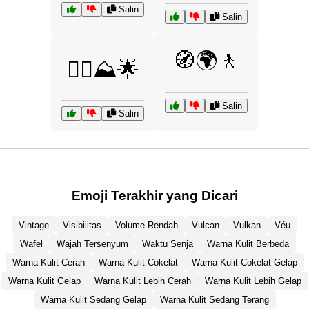
Salin
Salin
🧭🌍🚶
🧗‍♂️⛰️🌟
Salin
Salin
Emoji Terakhir yang Dicari
Vintage
Visibilitas
Volume Rendah
Vulcan
Vulkan
Véu
Wafel
Wajah Tersenyum
Waktu Senja
Warna Kulit Berbeda
Warna Kulit Cerah
Warna Kulit Cokelat
Warna Kulit Cokelat Gelap
Warna Kulit Gelap
Warna Kulit Lebih Cerah
Warna Kulit Lebih Gelap
Warna Kulit Sedang Gelap
Warna Kulit Sedang Terang