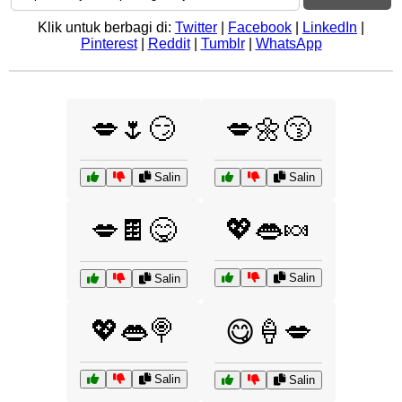
Klik untuk berbagi di:
Twitter
|
Facebook
|
LinkedIn
|
Pinterest
|
Reddit
|
Tumblr
|
WhatsApp
💋🌷😏
💋🌼😙
Salin
Salin
💖👄🍬
💋🍫😋
Salin
Salin
💖👄🍭
😋🍦💋
Salin
Salin