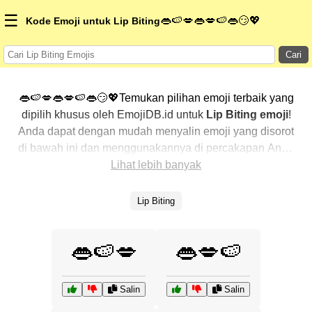
☰
👄🍉💋👄💋🍉👄😏💖
Kode Emoji untuk Lip Biting
Cari
👄🍉💋👄💋🍉👄😏💖Temukan pilihan emoji terbaik yang
dipilih khusus oleh EmojiDB.id untuk
Lip Biting emoji
!
Anda dapat dengan mudah menyalin emoji yang disorot
di bawah ini dan menggunakannya di percakapan Anda
untuk menambahkan sentuhan pribadi. Kami telah
Lihat lebih banyak
mengurutkan emoji-emoji terkait dengan menampilkan
yang paling populer terlebih dahulu. Ingin lebih banyak
Lip Biting
pilihan? Jelajahi kategori lainnya untuk menemukan cara
baru dalam mengekspresikan
Lip Biting dengan emoji
.
👄🍉💋
👄💋🍉
Salin
Salin