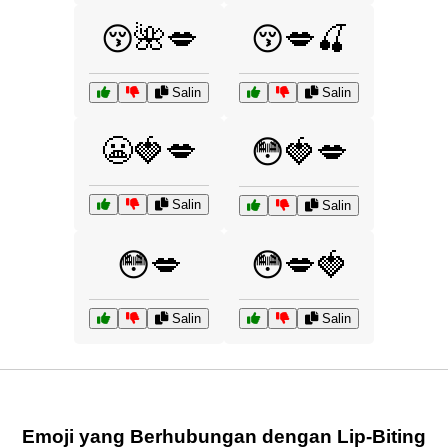
😚🌺💋
😚💋🍒
Salin
Salin
😬🍓💋
😳🍓💋
Salin
Salin
😳💋
😳💋🍓
Salin
Salin
Emoji yang Berhubungan dengan Lip-Biting