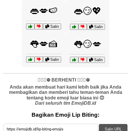
👄💋🍉
👄😏💖
Salin
Salin
👅💋🍰
👅😏💋
Salin
Salin
✋🏻🛑⛔️ BERHENTI ✋🏻🛑⛔️
Anda akan membuat hari kami lebih baik jika Anda
membagikan dan memberi tahu teman-teman Anda
tentang kode emoji luar biasa ini 😊
Dari seluruh tim EmojiDB.id
Bagikan Emoji Lip Biting:
Salin URL