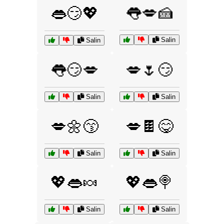
👅💋🍰
👄😏💖
Salin
Salin
👅😏💋
💋🌷😏
Salin
Salin
💋🌼😙
💋🍫😋
Salin
Salin
💖👄🍬
💖👄🍭
Salin
Salin