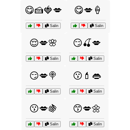
😋🍰🍓💋
😋💋🍦
Salin
Salin
😌💋🌸
😏🍒💋
Salin
Salin
😏💋🍭
😗💄👄
Salin
Salin
😗💋🍇
😙💋🌼
Salin
Salin