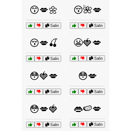
😙💋🌼
😚🌺💋
Salin
Salin
😬🍓💋
😚💋🍒
Salin
Salin
😳🍓💋
😳💋
Salin
Salin
👄🍉💋
😳💋🍓
Salin
Salin