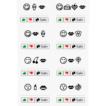
😋🍦💋
😋🍰🍓💋
Salin
Salin
😋💋🍦
😌💋🌸
Salin
Salin
😏🍒💋
😏💋🍭
Salin
Salin
😗💄👄
😗💋🍇
Salin
Salin