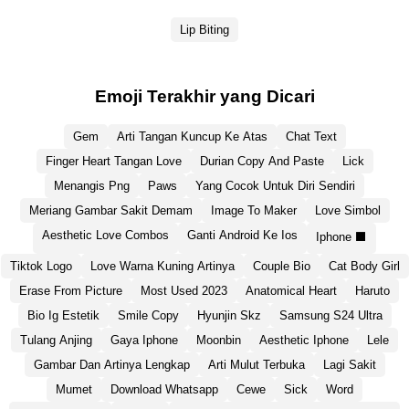
Lip Biting
Emoji Terakhir yang Dicari
Gem
Arti Tangan Kuncup Ke Atas
Chat Text
Finger Heart Tangan Love
Durian Copy And Paste
Lick
Menangis Png
Paws
Yang Cocok Untuk Diri Sendiri
Meriang Gambar Sakit Demam
Image To Maker
Love Simbol
Aesthetic Love Combos
Ganti Android Ke Ios
Iphone ⬛
Tiktok Logo
Love Warna Kuning Artinya
Couple Bio
Cat Body Girl
Erase From Picture
Most Used 2023
Anatomical Heart
Haruto
Bio Ig Estetik
Smile Copy
Hyunjin Skz
Samsung S24 Ultra
Tulang Anjing
Gaya Iphone
Moonbin
Aesthetic Iphone
Lele
Gambar Dan Artinya Lengkap
Arti Mulut Terbuka
Lagi Sakit
Mumet
Download Whatsapp
Cewe
Sick
Word