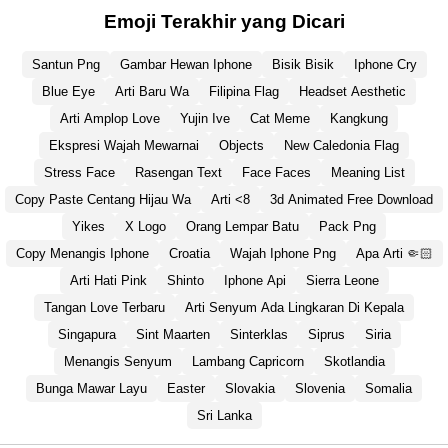
Emoji Terakhir yang Dicari
Santun Png
Gambar Hewan Iphone
Bisik Bisik
Iphone Cry
Blue Eye
Arti Baru Wa
Filipina Flag
Headset Aesthetic
Arti Amplop Love
Yujin Ive
Cat Meme
Kangkung
Ekspresi Wajah Mewarnai
Objects
New Caledonia Flag
Stress Face
Rasengan Text
Face Faces
Meaning List
Copy Paste Centang Hijau Wa
Arti <8
3d Animated Free Download
Yikes
X Logo
Orang Lempar Batu
Pack Png
Copy Menangis Iphone
Croatia
Wajah Iphone Png
Apa Arti 🤏🏻
Arti Hati Pink
Shinto
Iphone Api
Sierra Leone
Tangan Love Terbaru
Arti Senyum Ada Lingkaran Di Kepala
Singapura
Sint Maarten
Sinterklas
Siprus
Siria
Menangis Senyum
Lambang Capricorn
Skotlandia
Bunga Mawar Layu
Easter
Slovakia
Slovenia
Somalia
Sri Lanka