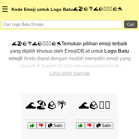
☰
🌊🏖️🪨🌴🌊🪨🏄‍♀️🌊🪨🐬
Kode Emoji untuk Logo Batu
Cari
🌊🏖️🪨🌴🌊🪨🏄‍♀️🌊🪨🐬Temukan pilihan emoji terbaik
yang dipilih khusus oleh EmojiDB.id untuk
Logo Batu
emoji
! Anda dapat dengan mudah menyalin emoji yang
disorot di bawah ini dan menggunakannya di
percakapan Anda untuk menambahkan sentuhan
Lihat lebih banyak
pribadi. Kami telah mengurutkan emoji-emoji terkait
dengan menampilkan yang paling populer terlebih
dahulu. Ingin lebih banyak pilihan? Jelajahi kategori
🌊🏖️🪨🌴
🌊🪨🏄‍♀️
lainnya untuk menemukan cara baru dalam
mengekspresikan
Logo Batu dengan emoji
.
Salin
Salin