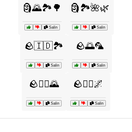
🗿🌄🏞️🌳
🗿🏞️🌺🌿
Salin
Salin
🪨🇮🇩🏞️
🪨🌅🦜
Salin
Salin
🪨🚶‍♀️🌄
🪨🧗‍♂️🌌
Salin
Salin