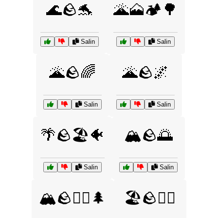
🌊🪨🐬
🌋🗻🏕️🌳
Salin
Salin
🌋🪨🌈
🌋🪨🌌
Salin
Salin
🌴🪨🏖️🐠
🏔️🪨🌅
Salin
Salin
🏔️🪨🚴‍♂️🌲
🏖️🪨🏄‍♂️