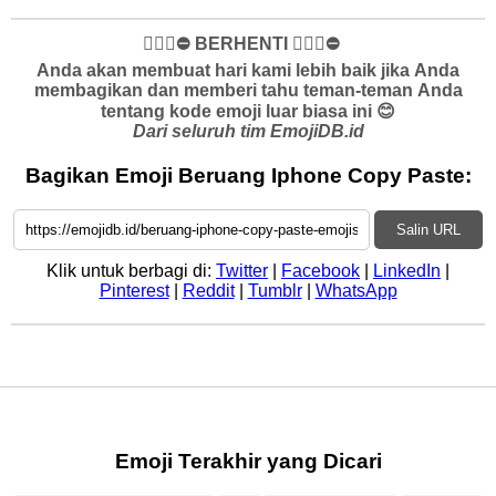
✋🏻🛑⛔️ BERHENTI ✋🏻🛑⛔️
Anda akan membuat hari kami lebih baik jika Anda
membagikan dan memberi tahu teman-teman Anda
tentang kode emoji luar biasa ini 😊
Dari seluruh tim EmojiDB.id
Bagikan Emoji Beruang Iphone Copy Paste:
Salin URL
Klik untuk berbagi di:
Twitter
|
Facebook
|
LinkedIn
|
Pinterest
|
Reddit
|
Tumblr
|
WhatsApp
Emoji Terakhir yang Dicari