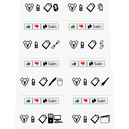
🐻📱📋🔒
🐻📱📋🔖
Salin
Salin
🐻📱📋🔗
🐻📱📋🖇️
Salin
Salin
🐻📱📋🖊️🖱️
🐻📱📋🖌️
Salin
Salin
🐻📱📋🖥️💻
🐻📱📋🗂️