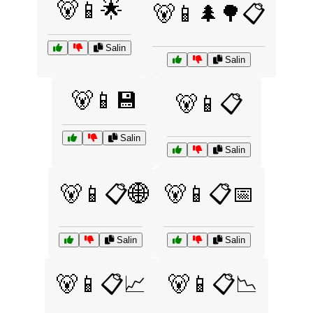
🐻📱🌟
🐻📱🌲🌳📋
Salin
Salin
🐻📱💾
🐻📱📋
Salin
Salin
🐻📱📋🌐
🐻📱📋📅
Salin
Salin
🐻📱📋📈
🐻📱📋📉