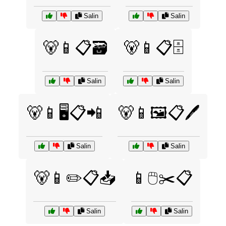
Salin
Salin
🐻📱📋🗃️
🐻📱📋🗄️
Salin
Salin
🐻📱🖥️📋📲
🐻📱🖼️📋🖊️
Salin
Salin
🐻📱✏️📋📥
📱🖱️✂️📋
Salin
Salin