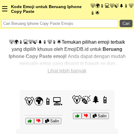
🐻🌍📱💻🐻🍃🌲📱🐻
Kode Emoji untuk Beruang Iphone
☰
Copy Paste
📱🌟
Cari
🐻🌍📱💻🐻🍃🌲📱🐻📱🌟Temukan pilihan emoji terbaik
yang dipilih khusus oleh EmojiDB.id untuk
Beruang
Iphone Copy Paste emoji
! Anda dapat dengan mudah
menyalin emoji yang disorot di bawah ini dan
menggunakannya di percakapan Anda untuk
Lihat lebih banyak
menambahkan sentuhan pribadi. Kami telah
mengurutkan emoji-emoji terkait dengan menampilkan
yang paling populer terlebih dahulu. Ingin lebih banyak
🐻🍃🌲📱
🐻🌍📱💻
pilihan? Jelajahi kategori lainnya untuk menemukan cara
baru dalam mengekspresikan
Beruang Iphone Copy
Paste dengan emoji
.
Salin
Salin