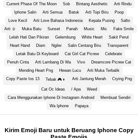
Current Phase Of The Moon
Sob
Bintang Aesthetic
Arti Rindu
Iphone Salin
Arti Semua
Batuk
Arti Topi Biru
Poop
Love Kecil
Arti Love Bahasa Indonesia
Kepala Pusing
Salto
Arti ☺️
Muka Batu
Sunset
Panah
Music
Mic
Fake Smile
Lelah Hati Dan Pikiran
Gelembung
White Heart
Sakit Perut
Heart Hand
Diam
Ngiler
Salin Centang Biru
Transparent
Letak Batu Di Keyboard
Cat Girl Cat Picrew
Celebrate
Penuh Cinta
Arti Lambang Di Wa
Vivo
Dreamcore Picrew Cat
Mending Heart Png
Hewan Lucu
Arti Muka Terbalik
Copy Paste Ios 13
Arti Jantung Merah
Crying Png
Tebak 🎮👦
Cat Oc Ideas
/ Apa
Weed
Cara Menggunakan Iphone Di Instagram Android
Membuat Sendiri
Wa Iphone
Papaya
Kirim Emoji Baru untuk Beruang Iphone Copy
Paste Emojis