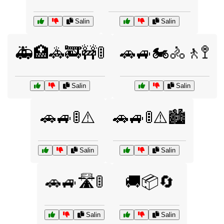
Salin
Salin
🚑🏥🚓🚒🚧🚦
🚗🚙🏍️🚴🚶🚏
Salin
Salin
🚗🚙🚦⚠️
🚗🚙🚦⚠️🏙️
Salin
Salin
🚗🚙🛣️🚦
🚚📦🔄
Salin
Salin