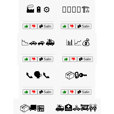
🏭🔋⚙️
👷‍♂️👷‍♀️🏗️
Salin
Salin
📉🚗🚙🚑
📊📈💰
Salin
Salin
📞🗣️📞
📦🔒🔑
Salin
Salin
📦🚚🏪
🚑🏥🚓🚒🚧