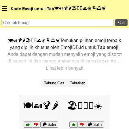
☰
🍽️🍛🍹🌶️🏖️🏄‍♀️🌊☀️🏝️🌅🐒
Kode Emoji untuk Tab
Cari
🍽️🍛🍹🌶️🏖️🏄‍♀️🌊☀️🏝️🌅🐒Temukan pilihan emoji terbaik
yang dipilih khusus oleh EmojiDB.id untuk
Tab emoji
!
Anda dapat dengan mudah menyalin emoji yang disorot
di bawah ini dan menggunakannya di percakapan Anda
untuk menambahkan sentuhan pribadi. Kami telah
Lihat lebih banyak
mengurutkan emoji-emoji terkait dengan menampilkan
yang paling populer terlebih dahulu. Ingin lebih banyak
Tabung Gas
Tabrakan
pilihan? Jelajahi kategori lainnya untuk menemukan cara
baru dalam mengekspresikan
Tab dengan emoji
.
🍽️🍛🍹🌶️
🏖️🏄‍♀️🌊☀️
Salin
Salin