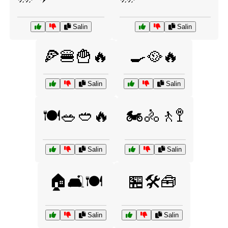
Salin
Salin
🍕🍔🍟🔥
🍳🥘🔥
Salin
Salin
🍽️🥗🥙🔥
🏍️🚴🚶🚏
Salin
Salin
🏠🛋️🍽️
🏪🛠️🧰
Salin
Salin