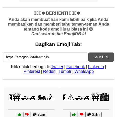
✋🏻🛑⛔️ BERHENTI ✋🏻🛑⛔️
Anda akan membuat hari kami lebih baik jika Anda
membagikan dan memberi tahu teman-teman Anda
tentang kode emoji luar biasa ini 😊
Dari seluruh tim EmojiDB.id
Bagikan Emoji Tab:
Salin URL
Klik untuk berbagi di:
Twitter
|
Facebook
|
LinkedIn
|
Pinterest
|
Reddit
|
Tumblr
|
WhatsApp
🚦🚧🚗🚙🏍️🚴
🚦⚠️🚗🚙🚧🏙️
Salin
Salin