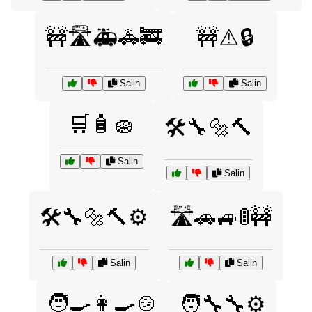
🚧🛣️🚑🚓🚒
🚧⚠️🔒
Salin
Salin
🛒🧴🧽
🛠️🔧🔩🔨
Salin
Salin
🛠️🔧🔩🔨⚙️
🛣️🚗🚙🚦🚧
Salin
Salin
🧑‍🍳👩‍🍳🍲
🧑‍🔧🔧⚙️