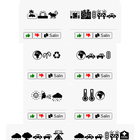
🏝️🌅🐒
🌆🏙️🚦🚧🚗
Salin
Salin
🌍🌱♻️
🌍🚗🚙🚦
Salin
Salin
🌞🌬️🌧️
🌡️🌡️🌍
Salin
Salin
🌧️🌩️🚗🚙🛣️
🌧️🚗🚙🚦🚧🏥