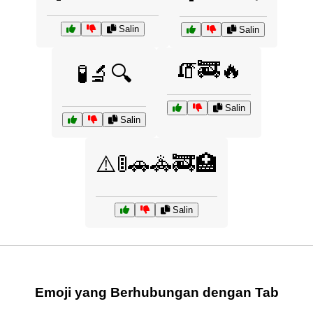
Salin
Salin
🧯🚒🔥
🧪🔬🔍
Salin
Salin
⚠️🚦🚗🚓🚒🏥
Salin
Emoji yang Berhubungan dengan Tab