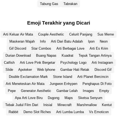
Tabung Gas
Tabrakan
Emoji Terakhir yang Dicari
Arti Keluar Air Mata
Couple Aesthetic
Celurit Panjang
Sus Meme
Maskeran Wajah
Info
Arti Dari Batu Adalah
Ipon
Neon
Gif Discord
Star Combos
Arti Berbagai Love
Arti Es Krim
Durian Download
Buang Napas
Kuadrat
Tepuk Tangan Artinya
Catfish
Arti Love Pink Bergetar
Psychology Logo
Arti Instagram
Slide
Apoteker
Web Iphone
Gambar Hati Retak
Discord Gif
Double Exclamation Mark
Stone Island
Arti Planet Bercincin
Arti Meneteskan Air Mata
Jungwon Enhypen
Penghapus Di Foto
Pepe
Generator Aesthetic
Gambar Lelah
Images
Empty
Apa Arti Love Biru
Dugong
Maps
Sketsa Senyum
Tebak Judul Film Dari
Inisial
Minecraft
Marshmallow
Kentut
Rabbit
Demo Slot Riches
Arti Lumba Lumba
Vs Emoticon