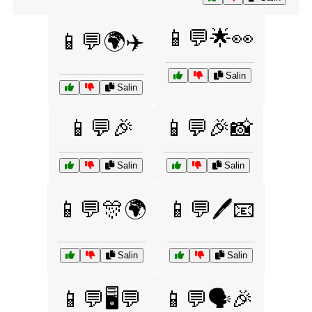
📱💬🌟👀
📱💬🌍✈️
Salin
Salin
📱💬🎉
📱💬🎉📸
Salin
Salin
📱💬🎊🌍
📱💬🖊️📧
Salin
Salin
📱💬🖥️💬
📱💬🗣️🎉