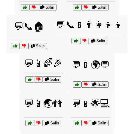
Salin
Salin
💬📞📱👨‍👩‍👧‍👦
💬📞🏠
Salin
Salin
💬📱🌈🎉
💬📱🌍💬
Salin
Salin
💬📱🌏👫
💬📱🌟💻
Salin
Salin