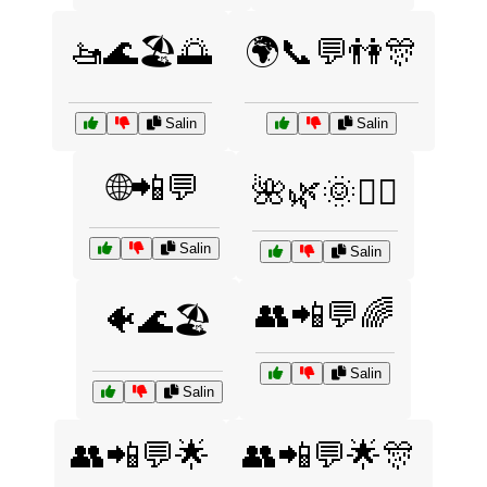
🚤🌊🏖️🌅
🌍📞💬👫🎊
Salin
Salin
🌐📲💬
🌺🌿🌞🏄‍♀️
Salin
Salin
👥📲💬🌈
🐠🌊🏖️
Salin
Salin
👥📲💬🌟
👥📲💬🌟🎊