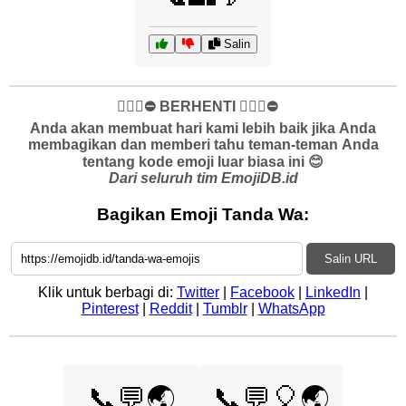
Salin
✋🏻🛑⛔️ BERHENTI ✋🏻🛑⛔️
Anda akan membuat hari kami lebih baik jika Anda
membagikan dan memberi tahu teman-teman Anda
tentang kode emoji luar biasa ini 😊
Dari seluruh tim EmojiDB.id
Bagikan Emoji Tanda Wa:
Salin URL
Klik untuk berbagi di:
Twitter
|
Facebook
|
LinkedIn
|
Pinterest
|
Reddit
|
Tumblr
|
WhatsApp
📞💬🌏
📞💬🎈🌏