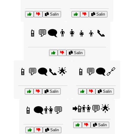
Salin
Salin
📱💬🗨️👨‍👩‍👧‍👦📞
Salin
📱💬🗨️📞🌟
📱💬🗨️🔗
Salin
Salin
📲👫💬🌟
📱🗨️👫💬
Salin
Salin