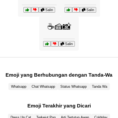
Salin
Salin
☕🍰📸
Salin
Emoji yang Berhubungan dengan Tanda-Wa
Whatsapp
Chat Whatsapp
Status Whatsapp
Tanda Wa
Emoji Terakhir yang Dicari
Dress Up Cat
Terkejut Png
Arti Tertutup Awan
Coldplay