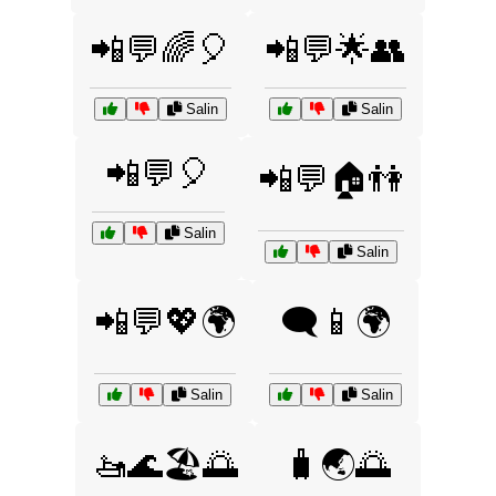
📲💬🌈🎈
📲💬🌟👥
Salin
Salin
📲💬🎈
📲💬🏠👫
Salin
Salin
📲💬💖🌍
🗨️📱🌍
Salin
Salin
🚤🌊🏖️🌅
🧳🌏🌅