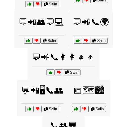
Salin
Salin
💬📲👥💬💻
💬📲📞🌍
Salin
Salin
💬📲📞👨‍👩‍👧‍👦
Salin
💬📲🖥️📞👥
📅🗺️🏙️
Salin
Salin
📞👥💬