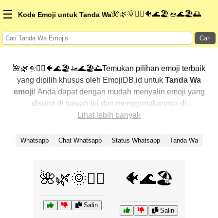
☰
🌺🌿🌞🏄‍♀️🐠🌊🏖️🚤🌊🏖️🌅
Kode Emoji untuk Tanda Wa
Cari
🌺🌿🌞🏄‍♀️🐠🌊🏖️🚤🌊🏖️🌅Temukan pilihan emoji terbaik
yang dipilih khusus oleh EmojiDB.id untuk
Tanda Wa
emoji
! Anda dapat dengan mudah menyalin emoji yang
disorot di bawah ini dan menggunakannya di
percakapan Anda untuk menambahkan sentuhan
Lihat lebih banyak
pribadi. Kami telah mengurutkan emoji-emoji terkait
dengan menampilkan yang paling populer terlebih
Whatsapp
Chat Whatsapp
Status Whatsapp
Tanda Wa
dahulu. Ingin lebih banyak pilihan? Jelajahi kategori
lainnya untuk menemukan cara baru dalam
mengekspresikan
Tanda Wa dengan emoji
.
🌺🌿🌞🏄‍♀️
🐠🌊🏖️
Salin
Salin