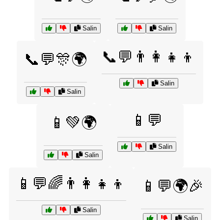
Salin
Salin
📞💬👨‍👩‍👧‍👦
📞💬🎊🌍
Salin
Salin
📱💬
📱💚🌍
Salin
Salin
📱💬🌈👨‍👩‍👧‍👦
📱💬🌍🎉
Salin
Salin