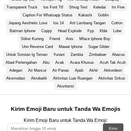
Transparent Truck
Ios Font Ttf
Shrug Text
Keledai
Im Fine
Caption For Whatsapp Status
Kakashi
Goblin
Jepang Aesthetic Love
Ios 14
Arti Lambang Tangan
Cotton
Batman Iphone
Coppy
Head Explode
Fyp
Kbbi
Lobe
Stiker Kuning
Friend
Anis
Mface Iphone Boy
Uno Reverse Card
Mawar Iphone
Sugar Glider
Untuk Sorotan Ig Teman
Yunani
Zambia
Zimbabwe
Abacus
Abad Pertengahan
Abu
Acak
Acara Khusus
Acuh Tak Acuh
Adegan
Air Mancur
Air Panas
Ajaib
Akhir
Akkordeon
Akomodasi
Akrobatik
Aktivitas Luar Ruangan
Aktivitas Sirkus
Akuntansi
Kirim Emoji Baru untuk Tanda Wa Emojis
Kirim Emoji Baru untuk Tanda Wa Emoji:
Kirim