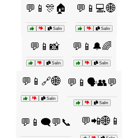
💬📱🎊🏠
💬📱💻🌐
Salin
Salin
💬📱📸
💬📱🔔🌈
Salin
Salin
💬📱🔗🌐
💬📱🗣️👥💬
Salin
Salin
💬📲🌐📱
💬📱🗨️💬📞