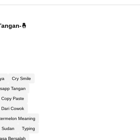
Tangan-🤞
nya
Cry Smile
sapp Tangan
 Copy Paste
 Dari Cowok
termelon Meaning
Sudan
Typing
asa Bersalah