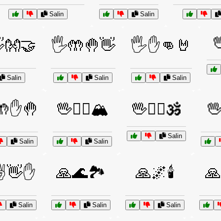
Salin
Salin

👐🤝
🖐️🤲🤚👋
🖐️✋👊🤘
Salin
Salin
Salin
🤲✋🤚
🖖🧗‍♂️🏔️
🖖🧘‍♂️🕉️

Salin
Salin
Salin
✌️👋✋
🙏🌊🏞️
🙏🌌🕯️
🙏
Salin
Salin
Salin