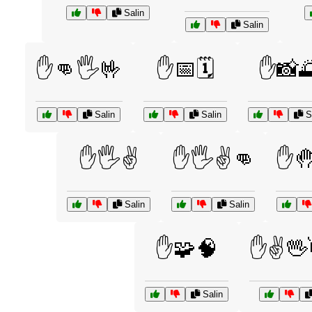
Salin
Salin
✋👊🖐️🤟
✋📅🗓️
✋📸
Salin
Salin
Sa
✋🖐️✌️
✋🖐️✌️👊
✋
Salin
Salin
✋🧩🧠
✋✌️🖖
Salin