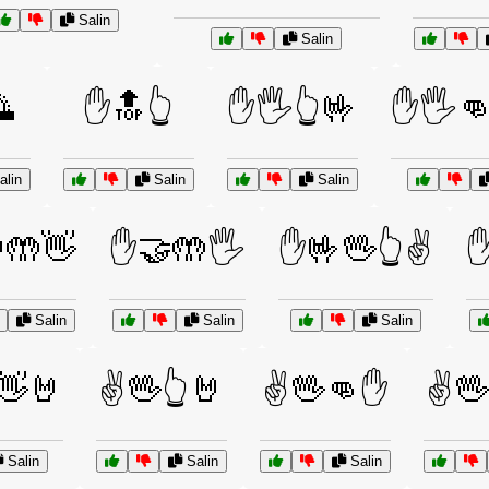
Salin
Salin

✋🔝👆
✋🖐️👆🤟
✋🖐️
lin
Salin
Salin
🤲👋
✋🤝🤲🖐️
✋🤟🖖👆✌️
✋
Salin
Salin
Salin
👋🤘
✌️🖖👆🤘
✌️🖖👊✋
✌️
Salin
Salin
Salin