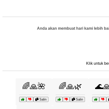
Anda akan membuat hari kami lebih bai
Klik untuk be
🌈🙏🌺
🌈🙏🌿
🌊
Salin
Salin