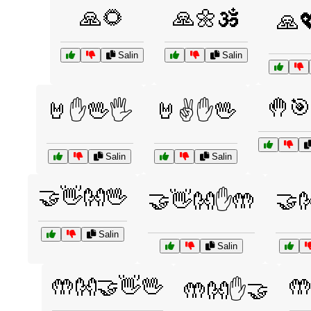
🙏🌻
🙏🌼🕉️
🙏
Salin
Salin
🤚🎯
🤘✋🖖🖐️
🤘✌️✋🖖
Salin
Salin
🤝👋👐🖖
🤝👋👐✋🤲
🤝
Salin
Salin
🤲👐🤝👋🖖

🤲👐✋🤝