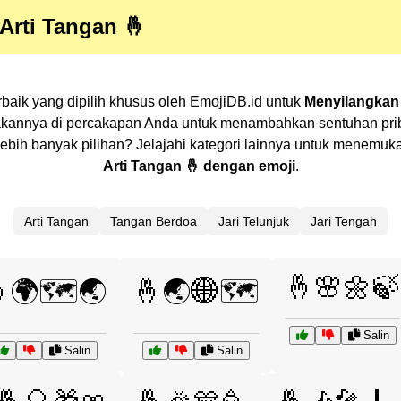
Arti Tangan 🤞
erbaik yang dipilih khusus oleh EmojiDB.id untuk
Menyilangkan J
akannya di percakapan Anda untuk menambahkan sentuhan priba
 lebih banyak pilihan? Jelajahi kategori lainnya untuk menem
Arti Tangan 🤞 dengan emoji
.
Arti Tangan
Tangan Berdoa
Jari Telunjuk
Jari Tengah
🤞🌸🌼🍃
🌍🗺️🌏
🤞🌏🌐🗺️
Salin
Salin
Salin