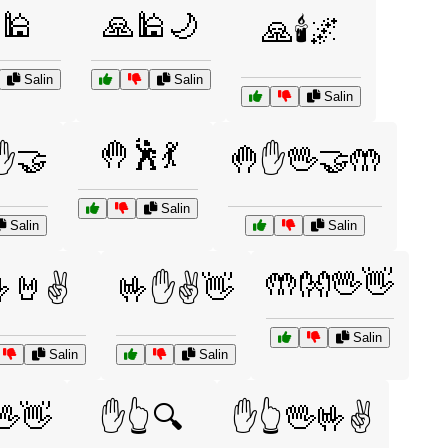
🕌
🙏🕌🌙
🙏🕯️🌌
Salin
Salin
Salin
🤚🕺💃
✋🤝
🤚✋🖖🤝🤲
Salin
Salin
Salin
🤲👐🖖👋
🤘✌️
🤟✋✌️👋
Salin
Salin
Salin
👋
✋👆🔍
✋👆🖖🤟✌️