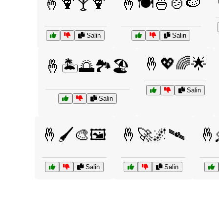
🤞🍹🍸🍹
🤞🍽️🍜🍲🍉
Salin
Salin
🤞💖🌈🌟
🤞🏝️🌅🏞️🏖️
Salin
Salin
🤞🖌️🎨🖼️
🤞🚀🌌🛰️
🤞
Salin
Salin