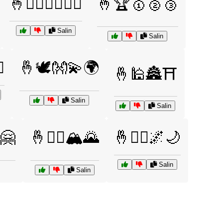
🤞🏄‍♂️🏊‍♀️🚴‍♂️
🤞🏆🥇🥈🥉
Salin
Salin
️
🤞🕊️👐💫🌍
🤞🕌🏯⛩️
Salin
Salin
️🤗
🤞🧗‍♂️🏔️🌄
🤞🧘‍♀️🌌🌙
Salin
Salin