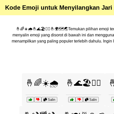
Kode Emoji untuk Menyilangkan Jari 
🤞🌈☀️🌧️🤞🌊🏖️🏄‍♀️🤞🌍🗺️🌏Temukan pilihan emoji t
menyalin emoji yang disorot di bawah ini dan menggun
menampilkan yang paling populer terlebih dahulu. Ingin
🤞🌈☀️🌧️
🤞🌊🏖️🏄‍♀️

Salin
Salin