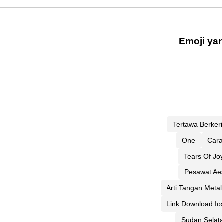
Emoji ya
Tertawa Berker
One
Cara
Tears Of Jo
Pesawat Aes
Arti Tangan Metal
Link Download Io
Sudan Selat