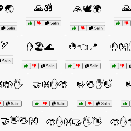
🙏🕉️

🌏
🙏🕊️🌍
Salin
Salin
Salin
🏹
🤚🏖️🌊
🤚👈📍
🤚👐
Salin
Salin
Salin
🤲🖐️
🤝👐✋🤲
🤟🖖✋👋

Salin
Salin
Salin
🤝👋🖖👐
🤲✋👐🤝🖐️👋
🤲✋