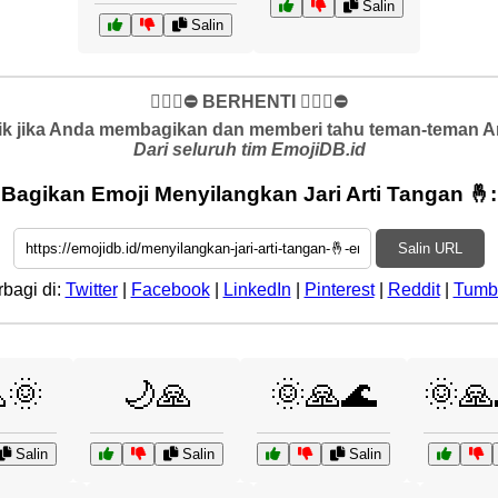
Salin
Salin
✋🏻🛑⛔️ BERHENTI ✋🏻🛑⛔️
k jika Anda membagikan dan memberi tahu teman-teman And
Dari seluruh tim EmojiDB.id
Bagikan Emoji Menyilangkan Jari Arti Tangan 🤞:
Salin URL
rbagi di:
Twitter
|
Facebook
|
LinkedIn
|
Pinterest
|
Reddit
|
Tumb
🌞
🌙🙏
🌞🙏🌊
🌞🙏
Salin
Salin
Salin