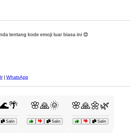
a tentang kode emoji luar biasa ini 😊
lr
|
WhatsApp
🌊🌴
🌸🙏🌞
🌸🙏🌼🌿
Salin
Salin
Salin