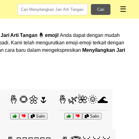
☰
Cari
ari Arti Tangan 🤞 emoji
! Anda dapat dengan mudah
di. Kami telah mengurutkan emoji-emoji terkait dengan
ukan cara baru dalam mengekspresikan
Menyilangkan Jari
🤞🌻🌼🌷
🤞🌿🌺🌞🌊
Salin
Salin