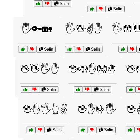
Salin
Salin
🖐️🔑🏡
🖐️🖖✌️✋
🖐️🤲
Salin
Salin
🖖👋🖐️✋
🖖🤲✋👐🤚
🖖
Salin
Salin
🖖✋🖐️👆✌️
🖖✋🤟🖐️
🖖
Salin
Salin