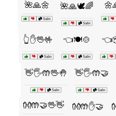
🌺🙏🌼
🌼
🌺🙏🕊️🌈
Salin
Salin
👆✋🖖🤟
👈🍽️🍲
👈
Salin
Salin
👋🖐️🤲🖖🤚
👋🖐️🤲🤝
Salin
Salin
👐🤲🤝🖖👋
👐🤲✋🤝
