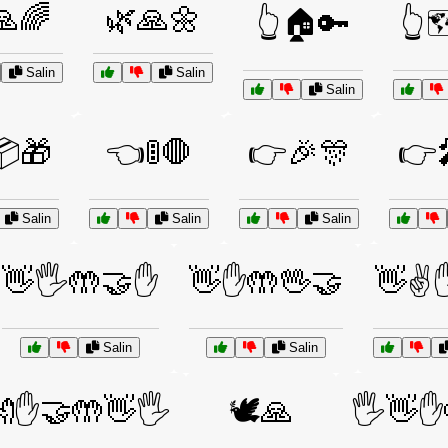
🙏🌈
🌿🙏🌼
👆🏠🔑
👆
Salin
Salin
Salin
🎁
👈🚦🛑
👉🎉🎊
👉
Salin
Salin
Salin
👋🖐️🤲🤝✋
👋✋🤲🖖🤝
👋✌️
Salin
Salin
✋🤝🤲👋🖐️
🕊️🙏
🖐️👋✋