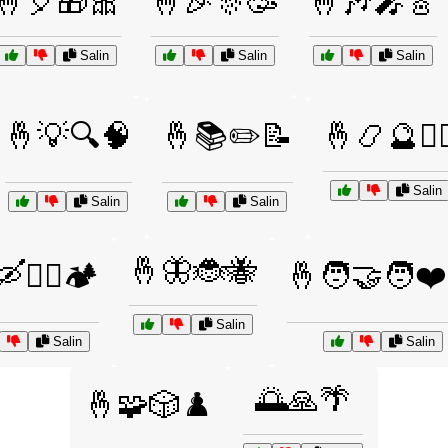
🤞🎈🎁🎀
🤞🎉🎊🥳
🤞🎶🎤🎸
Salin
Salin
Salin
🤞💡🔍🧠
🤞📚✏️📝
🤞📿🔮🧙‍♂
Salin
Salin
Salin
🤞🦋🐞🐝
🚣‍♀️🏕️
🤞🧑‍🤝‍🧑❤
Salin
Salin
Salin
🌅🙏🌴
🤞🧩🎲♟️