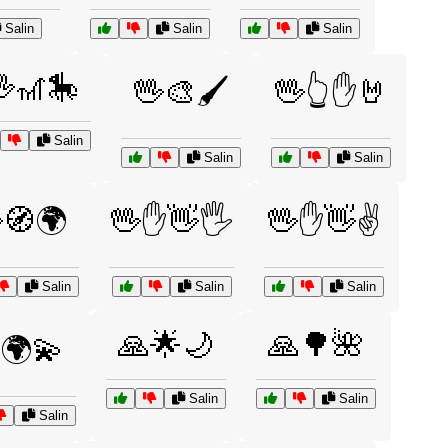
Salin
Salin
Salin
🎢🎠
🖖🎨🖌️
🖖👆✋🤘
Salin
Salin
Salin
🧭🌍
🖖✋👋🖐️
🖖✋👋✌️
Salin
Salin
Salin
🙏🌟🌙
🙏🌳🌺
🌍💫
Salin
Salin
Salin