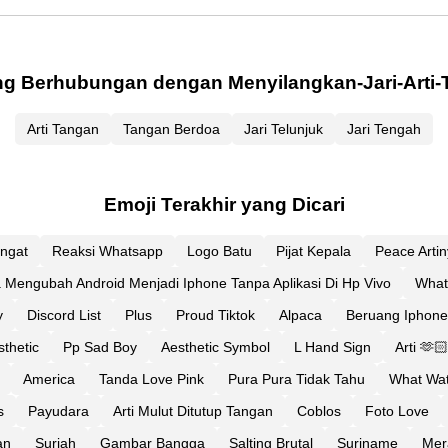
ng Berhubungan dengan Menyilangkan-Jari-Arti-
Arti Tangan
Tangan Berdoa
Jari Telunjuk
Jari Tengah
Emoji Terakhir yang Dicari
ingat
Reaksi Whatsapp
Logo Batu
Pijat Kepala
Peace Arti
 Mengubah Android Menjadi Iphone Tanpa Aplikasi Di Hp Vivo
What
y
Discord List
Plus
Proud Tiktok
Alpaca
Beruang Iphone
thetic
Pp Sad Boy
Aesthetic Symbol
L Hand Sign
Arti 🫶
America
Tanda Love Pink
Pura Pura Tidak Tahu
What Wa
s
Payudara
Arti Mulut Ditutup Tangan
Coblos
Foto Love
an
Suriah
Gambar Bangga
Salting Brutal
Suriname
Mer