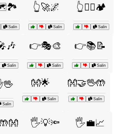
️🏞️
👆🚀🌌
👆🧗‍♀️🏕️
Salin
Salin
Salin
🎤🎶
👉🎭🎨
👉📚📝
Salin
Salin
Salin
👐🌟
👐🤝🖖🤲
✋🖖
Salin
Salin
Salin
🤲👐
🖐️💡🔦
🖐️💼📈