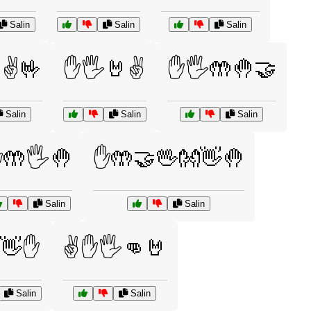
Salin
Salin
Salin
✌️🤟
✋🖐️🤘✌️
✋🖐️🤲🤚🤝
Salin
Salin
Salin
🤲🖐️🤚
✋🤲🤝🖖👐👋🤚
Salin
Salin
👋✋
✌️✋🖐️👊🤘
Salin
Salin