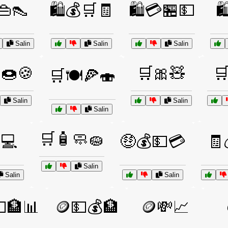
️👜👠
🛍️💰🛒🧾
🛍️💳🏪💵

Salin
Salin
Salin
🍩🍪
🛒🎀🧸

🛒🍽️🍕🍣
Salin
Salin
Salin
🛒🧴🧼🧽
💻
🤑💰💵💳
🧾
Salin
Salin
Salin
🏦📊
🪙💵💰🏦
🪙💸📈