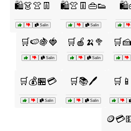
🛍️👗👚👖
🛍️👚👖👜👟
🛍
Salin
Salin
🛒🍉🍇🍓
🛒🍎🍌🥦
🛒
Salin
Salin
🛒💰🏪💳
🛒📚🖊️
🛒
Salin
Salin
🪙💳