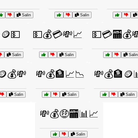
Salin
Salin
🪙💵
💵💰💳💸📈
💵💳🏧💰
Salin
Salin
Salin
🪙💰💸
💸💰🏦📈📉
💸💰🏦🪙
Salin
Salin
Salin
💸💰🤑🏧📊📈
Salin