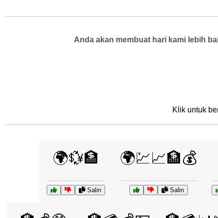
Anda akan membuat hari kami lebih bai
Klik untuk be
🌍💱🏦
🌍💹📈🏦💰
Salin
Salin