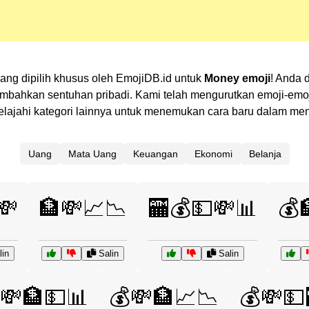
ang dipilih khusus oleh EmojiDB.id untuk
Money emoji
! Anda 
ahkan sentuhan pribadi. Kami telah mengurutkan emoji-emoji 
 Jelajahi kategori lainnya untuk menemukan cara baru dalam m
Uang
Mata Uang
Keuangan
Ekonomi
Belanja
💸
🏦💸📈📉
🏧💰💵💸📊
💰
in
Salin
Salin
💸🏦💵📊
💰💸🏦📈📉
💰💸💵