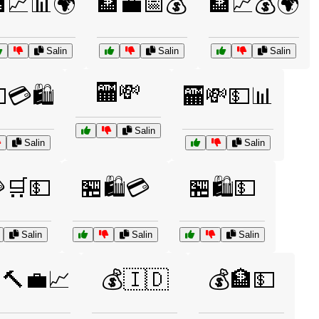
💹📊🌍
🏦💼📅💰
🏦📈💰🌍
Salin
Salin
Salin
🏧💸
💳🛍️
🏧💸💵📊
Salin
Salin
Salin
🛒💵
🏪🛍️💳
🏪🛍️💵
Salin
Salin
Salin
🔨💼📈
💰🇮🇩
💰🏦💵