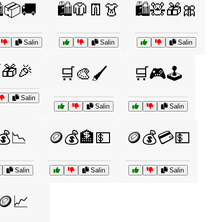
️📦🚚
🛍️🧥👖👗
🛍️🧸🎁🎀
Salin
Salin
Salin
🎁🎉
🛒🎨🖌️
🛒🎮🕹️
Salin
Salin
Salin
💰📉
🪙💰🏦💵
🪙💰💳💵
Salin
Salin
Salin
🪙📈