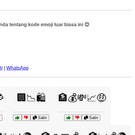
a tentang kode emoji luar biasa ini 😊
lr
|
WhatsApp

🏢📉🛍️
🏦💰💸📈🤑
Salin
Salin