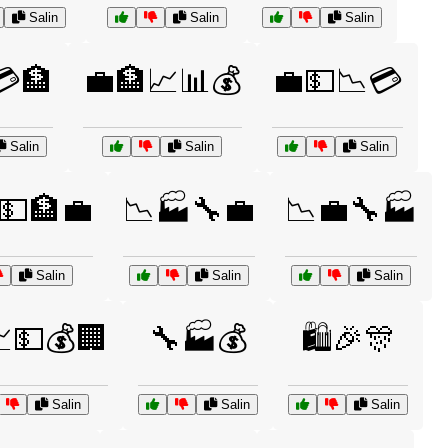
Salin
Salin
Salin
💳🏦
💼🏦📈📊💰
💼💵📉💳
Salin
Salin
Salin
💵🏦💼
📉🏭🔧💼
📉💼🔧🏭
Salin
Salin
Salin
💵💰🏢
🔧🏭💰
🛍️🎉🎊
Salin
Salin
Salin