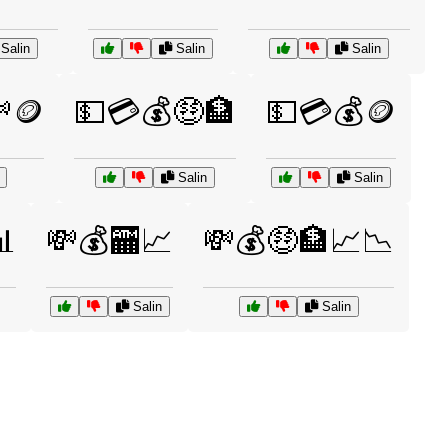
Salin
Salin
Salin
🪙
💵💳💰🤑🏦
💵💳💰🪙
Salin
Salin
📊
💸💰🏧📈
💸💰🤑🏦📈📉
Salin
Salin