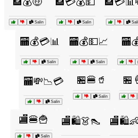
🏦💰🤑
🏦💳💰💵
🏦💳📊
Salin
Salin
Sal
🏧💰💳📊
🏧💰💵📈
🏧
Salin
Salin
🏪🍔🥤
🏪
🏧💸📉💳
Salin
Salin
🏬🍔🍟
🏬🛍️👗👠
🏬🛍️
Salin