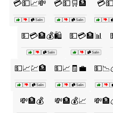
💳💵📈💸
💳💵🛒🏦
💳
Salin
Salin
💵💳🏦💰🛍️
💵💳🏦📊
Salin
Salin
💵📈💹🏦
💵📈🧾💼
💵📉
Salin
Salin
💸🏦💰
💸🏦💰📈
💸🏦