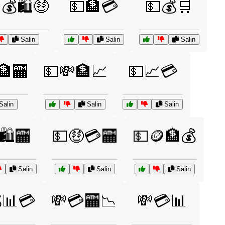
💰🛍️🤑
💵🏦💳
💵💰🛒
Salin
Salin
Salin
🏦🏧
💵💸🏦📈
💵📈💳
Salin
Salin
Salin
🛍️🏧
💵🤑💳🏧
💵🪙🏦💰
Salin
Salin
Salin
📊💳
💸💳🏧📉
💸💳📊