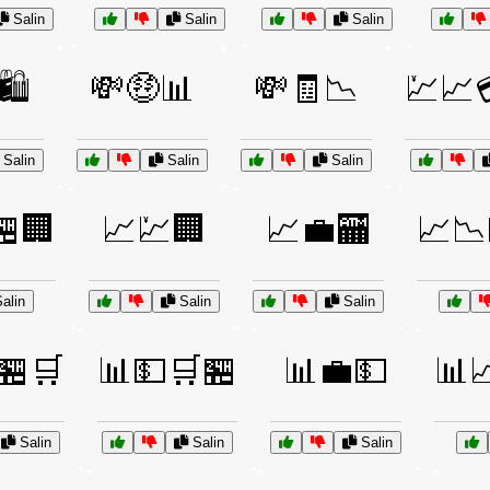
Salin
Salin
Salin
️
💸🤑📊
💸🧾📉
💹📈
Salin
Salin
Salin
🏪🏢
📈💹🏢
📈💼🏧
📈📉
alin
Salin
Salin
🏪🛒
📊💵🛒🏪
📊💼💵
📊
Salin
Salin
Salin