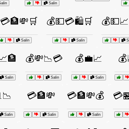
alin
Salin
💳🏦💸🛒
💰💵💳🛍️🛒
💰💵📈
Salin
Salin
Sa
📈🏦
💰💸📉💳
💰💼📈
💰
Salin
Salin
Salin
📉
💳🏦💸
💳🏦💸💰
💳
Salin
Salin
Salin