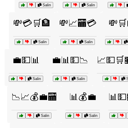
Salin
Salin
💸💳🛒🏦
💸📈🏧💳
💸🛒
Salin
Salin
💼💵📊
💼📊💵📉
📈💵🛒
Salin
Salin
S
📉📈💰💼🏧
📊💰💼
📊💵
Salin
Salin