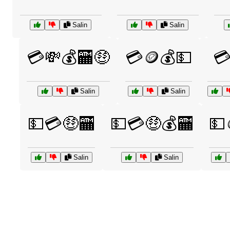
Salin
Salin
💳💸💰🏧🤑
💳🪙💰💵
💳
Salin
Salin
💵💳🤑🏧
💵💳🤑💰🏧
💵
Salin
Salin