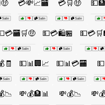
🤑
💳💸📈🏧
💳🛒🤑
💵🏦
Salin
Salin
Salin
💵💳🏧🛒🤑
💵💳🛍️🏪
💵💳🛒
Salin
Salin
💰🧾
💵📊🏢📈
💵📊💳🏧
💵
Salin
Salin
Salin
💰📉
💸💰🏦📊
💸💰📉
💸