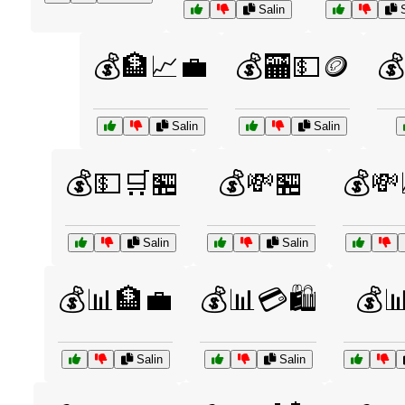
Salin
S
💰🏦📈💼
💰🏧💵🪙

Salin
Salin
💰💵🛒🏪
💰💸🏪
💰💸
Salin
Salin
💰📊🏦💼
💰📊💳🛍️
💰
Salin
Salin