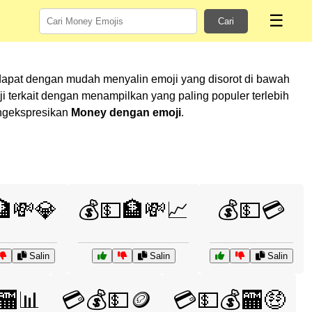
☰
Cari
dapat dengan mudah menyalin emoji yang disorot di bawah
terkait dengan menampilkan yang paling populer terlebih
engekspresikan
Money dengan emoji
.
🏦💸💎
💰💵🏦💸📈
💰💵💳
Salin
Salin
Salin
🏧📊
💳💰💵🪙
💳💵💰🏧🤑