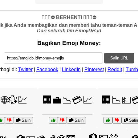
✋🏻🛑⛔️ BERHENTI ✋🏻🛑⛔️
k jika Anda membagikan dan memberi tahu teman-teman And
Dari seluruh tim EmojiDB.id
Bagikan Emoji Money:
Salin URL
rbagi di:
Twitter
|
Facebook
|
LinkedIn
|
Pinterest
|
Reddit
|
Tumb
🌐💱💹
🏢💼📉💳📈
🏢📉💵
Salin
Salin
Salin