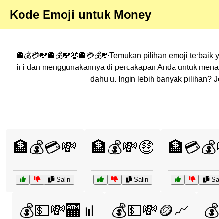
Kode Emoji untuk Money
🏦💰💳💸🏦💰💸🤑🏦💳💰💸Temukan pilihan emoji terbaik y
ini dan menggunakannya di percakapan Anda untuk menamb
dahulu. Ingin lebih banyak pilihan?
🏦💰💳💸
🏦💰💸🤑
🏦💳💰
Salin
Salin
Sal
💰💵💸🏧📊
💰💵💸🪙📈
