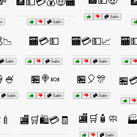
🏦💵🤑
💸
🏦💵💳💰🤑🏧

Salin
in
Salin
📉
🏧💳💵
🏧💳💵📈
🏧
Salin
Salin
Salin
🍧
🏪🍭🍬
🏪🎈🎊
🏪
Salin
Salin
Salin
🏬🛒🧴🧼
🍼
🏬🛒🛍️💳🧾
🏭
Salin