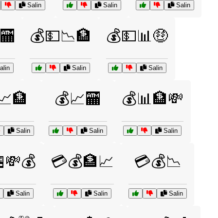
Salin
Salin
Salin
🏧
💰💵📉🏦
💰💵📊🤑
lin
Salin
Salin
📈🏦
💰📈🏧
💰📊🏦💸
Salin
Salin
Salin
💸💰
💳💰🏦📈
💳💰📉
Salin
Salin
Salin