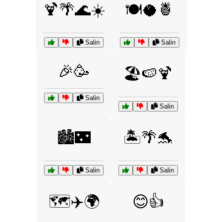
🍹🌴🌊☀️
🍽️🥥🍍
Salin
Salin
🎉🥳
🏖️🍉🍹
Salin
Salin
🏙️🌃
🏝️🌴🐬
Salin
Salin
🗺️✈️🌍
😊👍