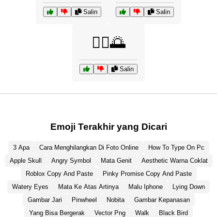
Salin
Salin
🧘‍♀️🌅
Salin
Emoji Terakhir yang Dicari
3 Apa
Cara Menghilangkan Di Foto Online
How To Type On Pc
Apple Skull
Angry Symbol
Mata Genit
Aesthetic Warna Coklat
Roblox Copy And Paste
Pinky Promise Copy And Paste
Watery Eyes
Mata Ke Atas Artinya
Malu Iphone
Lying Down
Gambar Jari
Pinwheel
Nobita
Gambar Kepanasan
Yang Bisa Bergerak
Vector Png
Walk
Black Bird