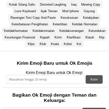
Kotak Silang Salin
Distorted Laughing
Iraq
Mewing Copy
Love Keyboard
Ajak Teman
Mod Iphone
Gayung
Rasengan Text Copy And Paste
Kesuksesan
Ketakjuban
Keterbatasan Penglihatan
Ketertiban
Ketidak Hormatan
Ketidakhormatan
Ketidakminatan
Ketidaksenangan
Ketundukan
Keuntungan Finansial
Kippah
Kirim
Klarifikasi
Klasik
Klip
Klips
Klub
Koala
Koboi
Koi
Kirim Emoji Baru untuk Ok Emojis
Kirim Emoji Baru untuk Ok Emoji:
Kirim
Bagikan Ok Emoji dengan Teman dan
Keluarga: