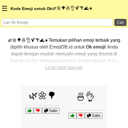
☰
🌿🌼🌳🍜👌🍹🌴🌊☀️
Kode Emoji untuk Ok
Cari
🌿🌼🌳🍜👌🍹🌴🌊☀️Temukan pilihan emoji terbaik yang
dipilih khusus oleh EmojiDB.id untuk
Ok emoji
! Anda
dapat dengan mudah menyalin emoji yang disorot di
bawah ini dan menggunakannya di percakapan Anda
untuk menambahkan sentuhan pribadi. Kami telah
Lihat lebih banyak
mengurutkan emoji-emoji terkait dengan menampilkan
yang paling populer terlebih dahulu. Ingin lebih banyak
pilihan? Jelajahi kategori lainnya untuk menemukan cara
🌿🌼🌳
🍜👌
baru dalam mengekspresikan
Ok dengan emoji
.
Salin
Salin