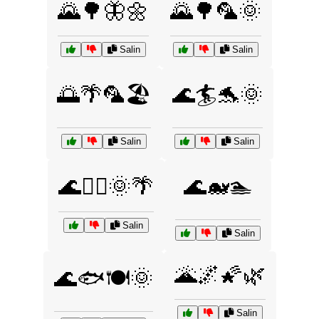
🌄🌳🦋🌼
🌄🌳🦜🌞
Salin
Salin
🌅🌴🦜🏖️
🌊🏄🐬🌞
Salin
Salin
🌊🏄‍♂️🌞🌴
🌊🐋🏊
Salin
Salin
🌋🌌🌠🌿
🌊🐟🍽️🌞
Salin