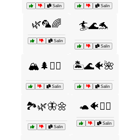
Salin
Salin
🌿🦜🌈
🏄🌊🐬
Salin
Salin
🏔️🌲🚶‍♀️
🏝️🌊🐠🌺
Salin
Salin
🏞️🌿🦋🌼
🐢🐠🏊‍♀️
Salin
Salin