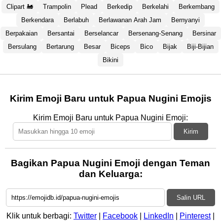
Clipart 🚂
Trampolin
Plead
Berkedip
Berkelahi
Berkembang
Berkendara
Berlabuh
Berlawanan Arah Jam
Bernyanyi
Berpakaian
Bersantai
Berselancar
Bersenang-Senang
Bersinar
Bersulang
Bertarung
Besar
Biceps
Bico
Bijak
Biji-Bijian
Bikini
Kirim Emoji Baru untuk Papua Nugini Emojis
Kirim Emoji Baru untuk Papua Nugini Emoji:
Kirim
Bagikan Papua Nugini Emoji dengan Teman
dan Keluarga:
Salin URL
Klik untuk berbagi:
Twitter
|
Facebook
|
LinkedIn
|
Pinterest
|