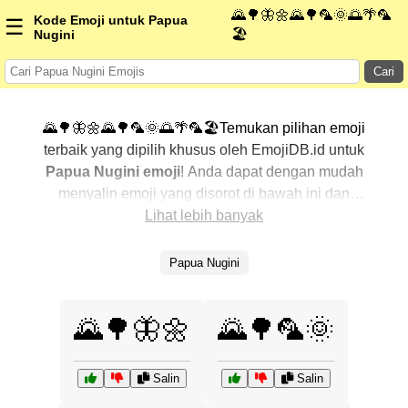
🌄🌳🦋🌼🌄🌳🦜🌞🌅🌴🦜
Kode Emoji untuk Papua
☰
🏖️
Nugini
Cari
🌄🌳🦋🌼🌄🌳🦜🌞🌅🌴🦜🏖️Temukan pilihan emoji
terbaik yang dipilih khusus oleh EmojiDB.id untuk
Papua Nugini emoji
! Anda dapat dengan mudah
menyalin emoji yang disorot di bawah ini dan
menggunakannya di percakapan Anda untuk
Lihat lebih banyak
menambahkan sentuhan pribadi. Kami telah
mengurutkan emoji-emoji terkait dengan menampilkan
Papua Nugini
yang paling populer terlebih dahulu. Ingin lebih banyak
pilihan? Jelajahi kategori lainnya untuk menemukan cara
🌄🌳🦋🌼
🌄🌳🦜🌞
baru dalam mengekspresikan
Papua Nugini dengan
emoji
.
Salin
Salin