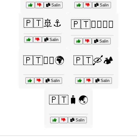
Salin
Salin
🇵🇹🚢⚓
🇵🇹🚴‍♂️🚴‍♀️
Salin
Salin
🇵🇹🚶‍♂️🌍
🇵🇹🛶🏕️
Salin
Salin
🇵🇹🧳🌏
Salin