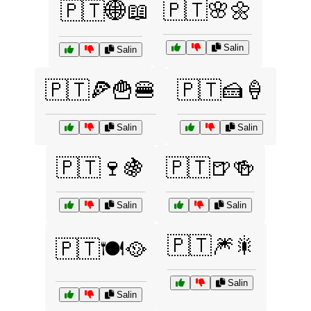
🇵🇹🌸🌼
🇵🇹🌐📖
Salin
Salin
🇵🇹🍕🍟🍔
🇵🇹🍰🍦
Salin
Salin
🇵🇹🍷🍇
🇵🇹🍺🍻
Salin
Salin
🇵🇹🎆🎇
🇵🇹🍽️🥘
Salin
Salin