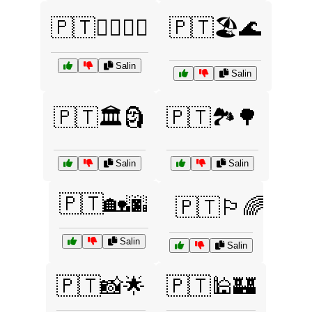
🇵🇹🏄‍♀️🏄‍♂️
🇵🇹🏖️🌊
Salin
Salin
🇵🇹🏛️🗿
🇵🇹🏞️🌳
Salin
Salin
🇵🇹🏡🌆
🇵🇹🏳️‍🌈
Salin
Salin
🇵🇹📸🌟
🇵🇹🕌🏰