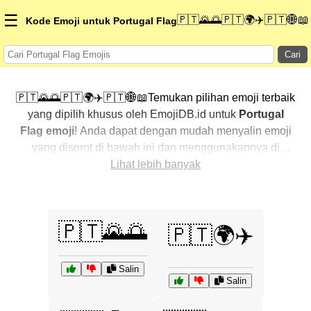
☰
🇵🇹🌄🌅🇵🇹🌍✈️🇵🇹🌐📖
Kode Emoji untuk Portugal Flag
Cari
🇵🇹🌄🌅🇵🇹🌍✈️🇵🇹🌐📖Temukan pilihan emoji terbaik
yang dipilih khusus oleh EmojiDB.id untuk
Portugal
Flag emoji
! Anda dapat dengan mudah menyalin emoji
yang disorot di bawah ini dan menggunakannya di
percakapan Anda untuk menambahkan sentuhan
Lihat lebih banyak
pribadi. Kami telah mengurutkan emoji-emoji terkait
dengan menampilkan yang paling populer terlebih
dahulu. Ingin lebih banyak pilihan? Jelajahi kategori
🇵🇹🌄🌅
🇵🇹🌍✈️
lainnya untuk menemukan cara baru dalam
mengekspresikan
Portugal Flag dengan emoji
.
Salin
Salin