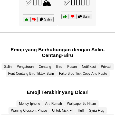
✅🧗‍♂️🏔️
✅🧘‍♀️🧘‍♂️
Salin
Salin
Emoji yang Berhubungan dengan Salin-
Centang-Biru
Salin
Pengaturan
Centang
Biru
Pesan
Notifikasi
Privasi
Font Centang Biru Tiktok Salin
Fake Blue Tick Copy And Paste
Emoji Terakhir yang Dicari
Money Iphone
Arti Rumah
Wallpaper 3d Hitam
Waning Crescent Phase
Untuk Nick Ff
Huff
Syria Flag