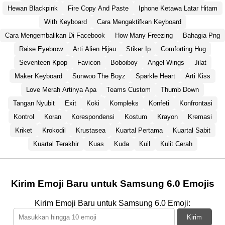
Hewan Blackpink
Fire Copy And Paste
Iphone Ketawa Latar Hitam
With Keyboard
Cara Mengaktifkan Keyboard
Cara Mengembalikan Di Facebook
How Many Freezing
Bahagia Png
Raise Eyebrow
Arti Alien Hijau
Stiker Ip
Comforting Hug
Seventeen Kpop
Favicon
Boboiboy
Angel Wings
Jilat
Maker Keyboard
Sunwoo The Boyz
Sparkle Heart
Arti Kiss
Love Merah Artinya Apa
Teams Custom
Thumb Down
Tangan Nyubit
Exit
Koki
Kompleks
Konfeti
Konfrontasi
Kontrol
Koran
Korespondensi
Kostum
Krayon
Kremasi
Kriket
Krokodil
Krustasea
Kuartal Pertama
Kuartal Sabit
Kuartal Terakhir
Kuas
Kuda
Kuil
Kulit Cerah
Kirim Emoji Baru untuk Samsung 6.0 Emojis
Kirim Emoji Baru untuk Samsung 6.0 Emoji:
Kirim