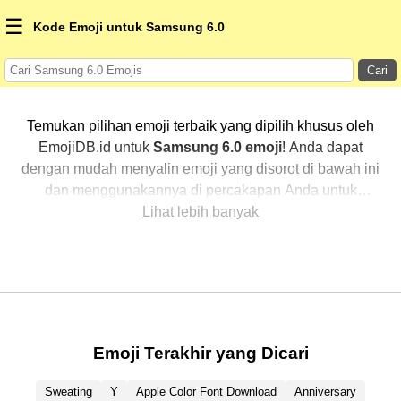
☰
Kode Emoji untuk Samsung 6.0
Cari
Temukan pilihan emoji terbaik yang dipilih khusus oleh
EmojiDB.id untuk
Samsung 6.0 emoji
! Anda dapat
dengan mudah menyalin emoji yang disorot di bawah ini
dan menggunakannya di percakapan Anda untuk
menambahkan sentuhan pribadi. Kami telah
Lihat lebih banyak
mengurutkan emoji-emoji terkait dengan menampilkan
yang paling populer terlebih dahulu. Ingin lebih banyak
pilihan? Jelajahi kategori lainnya untuk menemukan cara
baru dalam mengekspresikan
Samsung 6.0 dengan
emoji
.
Emoji Terakhir yang Dicari
Sweating
Y
Apple Color Font Download
Anniversary