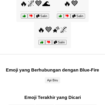
🔥🌌💙🌊
🔥💙
Salin
Salin
🔥💙🌠🌌
Salin
Emoji yang Berhubungan dengan Blue-Fire
Api Biru
Emoji Terakhir yang Dicari