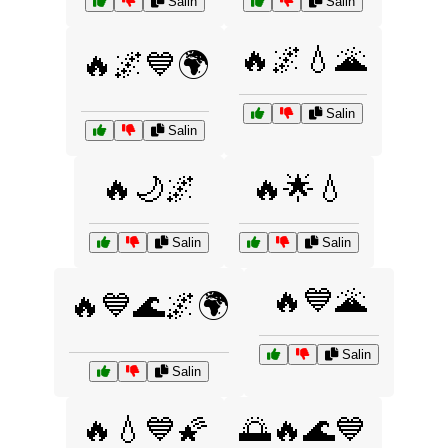
Salin
Salin
🔥🌌💧🌋
🔥🌌💙🌍
Salin
Salin
🔥🌙🌌
🔥🌟💧
Salin
Salin
🔥💙🌋
🔥💙🌊🌌🌍
Salin
Salin
🔥💧💙🌠
🌅🔥🌊💙