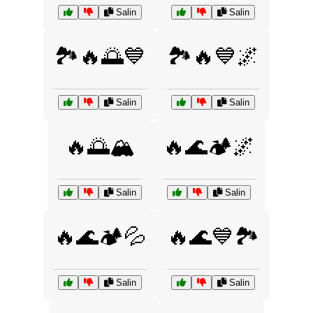
Salin
Salin
🏞️🔥🌅💙
🏞️🔥💙🌌
Salin
Salin
🔥🌅🏔️
🔥🌊🏕️🌌
Salin
Salin
🔥🌊🏕️💦
🔥🌊💙🏞️
Salin
Salin