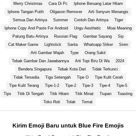
Merry Christmas
Cara Di Pc
Iphone Beruang Latar Hitam
Iphone Tangan Putih
Oilgason Remover
Arti Senyum Menangis
Semua Dan Artinya
Summer
Contoh Dan Artinya
Tiger
Iphone Copy And Paste For Android
Ungu Aesthetic
Moai Meaning
Patung Batu Artinya
Russian Flag
Gambar Sayang
Sip
Cat Maker Game
Lightstick
Santa
Whatsapp Stiker
Siren
Arti Gambar Wajah
Type
Orang Sakit
Tebak Gambar Dan Jawabannya
Arti Topi Biru Di Wa
2024
Bendera Singapura
Tebak Kota Dari
Tidak Terkunci
Tidak Tersedia
Tiga Setengah
Tipe O
Tipe Kulit Cerah
Tipe Kulit Terang
Tipe-1-2
Tipe-2
Tipe-3
Tipe-4
Tipe-5
Tips
Titik Di Tengah
Titik Hitam
Titik Minat
Tiupan
Toasting
Toko Roti
Tolak
Tomat
Kirim Emoji Baru untuk Blue Fire Emojis