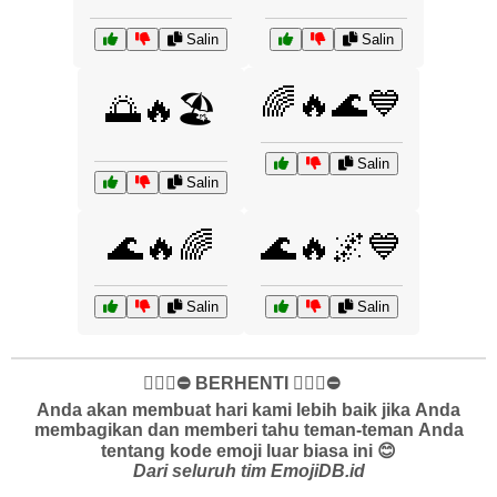
Salin
Salin
🌈🔥🌊💙
🌅🔥🏖️
Salin
Salin
🌊🔥🌈
🌊🔥🌌💙
Salin
Salin
✋🏻🛑⛔️ BERHENTI ✋🏻🛑⛔️
Anda akan membuat hari kami lebih baik jika Anda
membagikan dan memberi tahu teman-teman Anda
tentang kode emoji luar biasa ini 😊
Dari seluruh tim EmojiDB.id