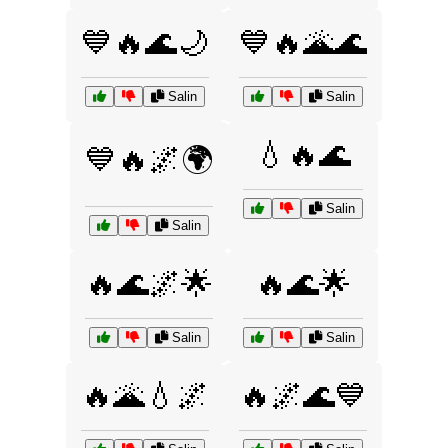
💙🔥🌊🌙
💙🔥🌋🌊
Salin
Salin
💧🔥🌊
💙🔥🌌🌍
Salin
Salin
🔥🌊🌌🌟
🔥🌊🌟
Salin
Salin
🔥🌋💧🌌
🔥🌌🌊💙