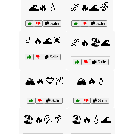
🌊🔥💧
🌌🔥🌊🌈
Salin
Salin
🌌🔥🌊🌟
🌌🔥🏖️🌊
Salin
Salin
🏔️🔥💙🌌
🏔️🔥💧
Salin
Salin
🏖️🔥💦🌴
🏖️🔥💧🌊