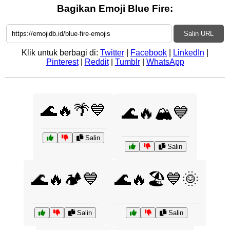
Bagikan Emoji Blue Fire:
Salin URL
Klik untuk berbagi di:
Twitter
|
Facebook
|
LinkedIn
|
Pinterest
|
Reddit
|
Tumblr
|
WhatsApp
🌊🔥🌴💙
🌊🔥🏔️💙
Salin
Salin
🌊🔥🏕️💙
🌊🔥🏖️💙🌞
Salin
Salin