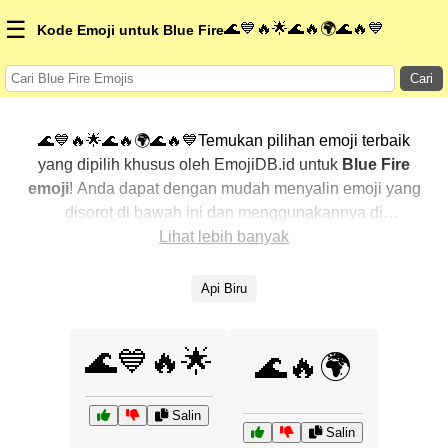
☰
🌊💙🔥🌟🌊🔥🌍🌊🔥💙
Kode Emoji untuk Blue Fire
Cari
🌊💙🔥🌟🌊🔥🌍🌊🔥💙Temukan pilihan emoji terbaik
yang dipilih khusus oleh EmojiDB.id untuk
Blue Fire
emoji
! Anda dapat dengan mudah menyalin emoji yang
disorot di bawah ini dan menggunakannya di
percakapan Anda untuk menambahkan sentuhan
Lihat lebih banyak
pribadi. Kami telah mengurutkan emoji-emoji terkait
dengan menampilkan yang paling populer terlebih
Api Biru
dahulu. Ingin lebih banyak pilihan? Jelajahi kategori
lainnya untuk menemukan cara baru dalam
🌊💙🔥🌟
mengekspresikan
Blue Fire dengan emoji
.
🌊🔥🌍
Salin
Salin