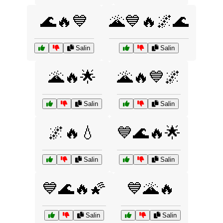
🌊🔥💙
🌋💙🔥🌌🌊
Salin
Salin
🌋🔥🌟
🌋🔥💙🌌
Salin
Salin
🌌🔥💧
💙🌊🔥🌟
Salin
Salin
💙🌊🔥🌠
💙🌋🔥
Salin
Salin