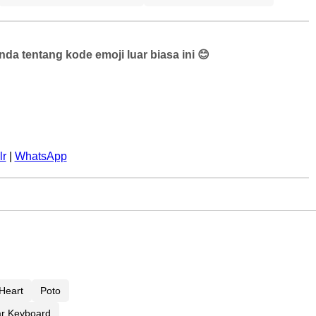
a tentang kode emoji luar biasa ini 😊
lr
|
WhatsApp
Heart
Poto
ar Keyboard