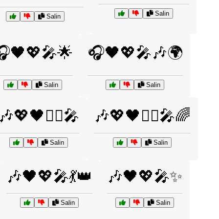
Salin
Salin
🎧🖤💖🎤🌟
🎧🖤💖🎤🎶🌍
Salin
Salin
🎶💖🖤👯‍♀️🎤
🎶💖🖤👯‍♀️🎤🌈
Salin
Salin
🎶🖤💖🎤💃👑
🎶🖤💖🎤✨
Salin
Salin