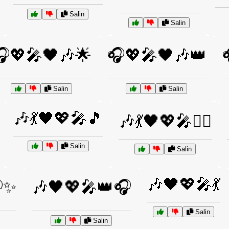
Salin
Salin
💖🎤🖤🎶🌟
🎧💖🎤🖤🎶👑
Salin
Salin
🎶💃🖤💖🎤🎵
🎶💃🖤💖🎤👯‍♀️
Salin
Salin
🎶🖤💖🎤💃
✨
🎶🖤💖🎤👑🎧
Salin
Salin