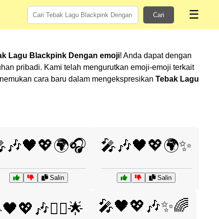
☰
Cari
ak Lagu Blackpink Dengan emoji
! Anda dapat dengan
n pribadi. Kami telah mengurutkan emoji-emoji terkait
k menemukan cara baru dalam mengekspresikan
Tebak Lagu
🎶🖤💖🌍🎧
🎤🎶🖤💖🌍✨
Salin
Salin
🎤🖤💖🎶✨🌈
🖤💖🎶👯‍♀️🌟