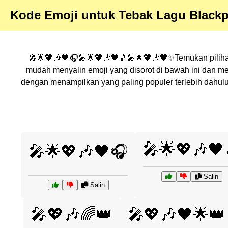
Kode Emoji untuk Tebak Lagu Black
🎤🌟💖🎶🖤🎧🎤🌟💖🎶🖤🎵🎤🌟💖🎶🖤✨Temukan pilihan 
mudah menyalin emoji yang disorot di bawah ini dan m
dengan menampilkan yang paling populer terlebih dahulu
🎤🌟💖🎶🖤
🎤🌟💖🎶🖤🎧
Salin
Salin
🎤💖🎶🌈👑
🎤💖🎶🖤🌟👑