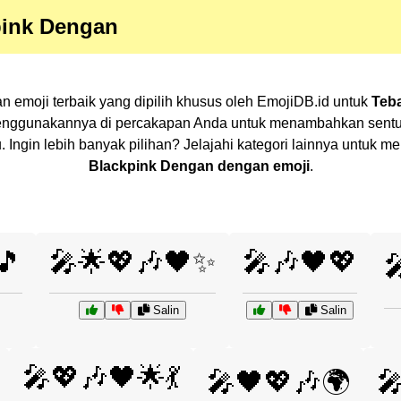
pink Dengan
emoji terbaik yang dipilih khusus oleh EmojiDB.id untuk
Teb
enggunakannya di percakapan Anda untuk menambahkan sentuha
. Ingin lebih banyak pilihan? Jelajahi kategori lainnya untu
Blackpink Dengan dengan emoji
.
🎵
🎤🌟💖🎶🖤✨
🎤🎶🖤💖

Salin
Salin
🎤💖🎶🖤🌟💃
🎤🖤💖🎶🌍
🎤