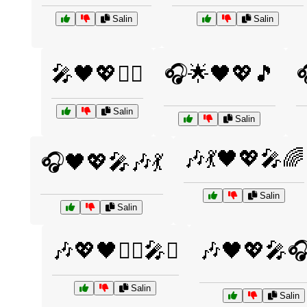
Salin
Salin
🎤🖤💖👯‍♀️
🎧🌟🖤💖🎵

Salin
Salin
🎶💃🖤💖🎤🌈
🎧🖤💖🎤🎶💃
Salin
Salin
🎶💖🖤👯‍♀️🎤✨
🎶🖤💖🎤
Salin
Salin