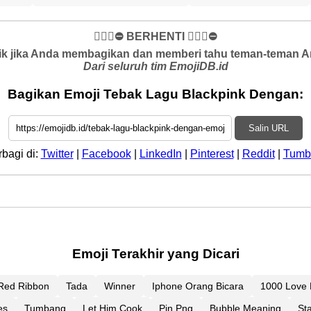
✋🏻🛑⛔️ BERHENTI ✋🏻🛑⛔️
k jika Anda membagikan dan memberi tahu teman-teman And
Dari seluruh tim EmojiDB.id
Bagikan Emoji Tebak Lagu Blackpink Dengan:
Salin URL
rbagi di:
Twitter
|
Facebook
|
LinkedIn
|
Pinterest
|
Reddit
|
Tumb
Emoji Terakhir yang Dicari
Red Ribbon
Tada
Winner
Iphone Orang Bicara
1000 Love 
es
Tumbang
Let Him Cook
Pin Png
Bubble Meaning
St