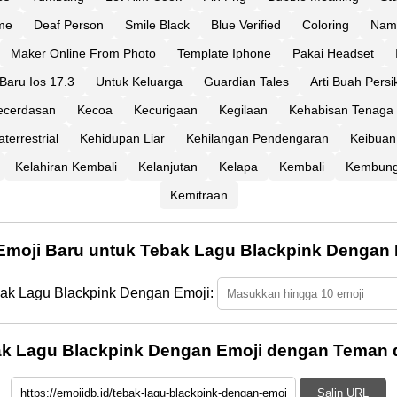
me
Deaf Person
Smile Black
Blue Verified
Coloring
Nam
Maker Online From Photo
Template Iphone
Pakai Headset
Baru Ios 17.3
Untuk Keluarga
Guardian Tales
Arti Buah Persi
ecerdasan
Kecoa
Kecurigaan
Kegilaan
Kehabisan Tenaga
terrestrial
Kehidupan Liar
Kehilangan Pendengaran
Keibuan
Kelahiran Kembali
Kelanjutan
Kelapa
Kembali
Kembun
Kemitraan
 Emoji Baru untuk Tebak Lagu Blackpink Dengan 
bak Lagu Blackpink Dengan Emoji:
k Lagu Blackpink Dengan Emoji dengan Teman 
Salin URL