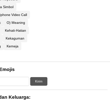
a Simbol
Iphone Video Call
k
O) Meaning
Kehati-Hatian
Kekaguman
g
Kemeja
Emojis
Kirim
dan Keluarga: