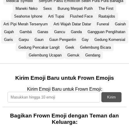
Medical Symbol
Senyum Palsu Emoticon Sedih Pura Pura Bahagia
Maneki Neko
Sexs
Burung Merpati Putih
The First
Seahorse Iphone
Arti Tupai
Flushed Face
Raatajobs
Arti Pipi Merah Tersenyum
Arti Wajah Datar Datar
Funeral
Gairah
Gajah
Gambá
Ganas
Gancu
Ganda
Gangguan Penglihatan
Garis
Garpu
Gaun
Gaun Pengantin
Gay
Gedung Komersial
Gedung Pencakar Langit
Geek
Gelembung Bicara
Gelembung Ucapan
Gemuk
Gendang
Kirim Emoji Baru untuk Frown Emojis
Kirim Emoji Baru untuk Frown Emoji:
Kirim
Bagikan Frown Emoji dengan Teman dan
Keluarga: