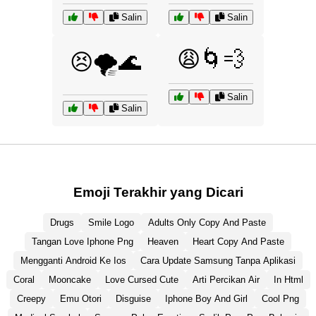
Salin
Salin
😩🌀💨
😣🌪️🌊
Salin
Salin
Emoji Terakhir yang Dicari
Drugs
Smile Logo
Adults Only Copy And Paste
Tangan Love Iphone Png
Heaven
Heart Copy And Paste
Mengganti Android Ke Ios
Cara Update Samsung Tanpa Aplikasi
Coral
Mooncake
Love Cursed Cute
Arti Percikan Air
In Html
Creepy
Emu Otori
Disguise
Iphone Boy And Girl
Cool Png