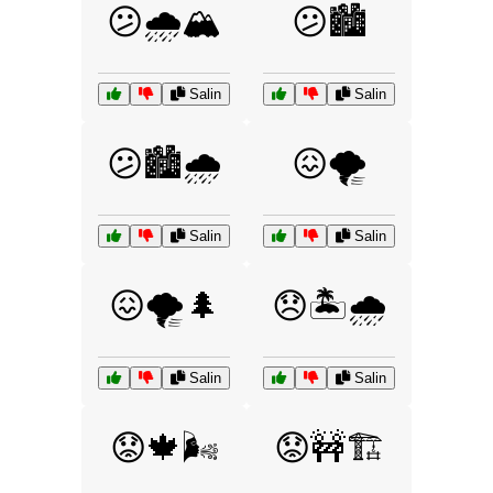
😕🌧️🏔️
😕🏙️
Salin
Salin
😕🏙️🌧️
😖🌪️
Salin
Salin
😖🌪️🌲
😞🏝️🌧️
Salin
Salin
😟🍁🌬️
😟🚧🏗️