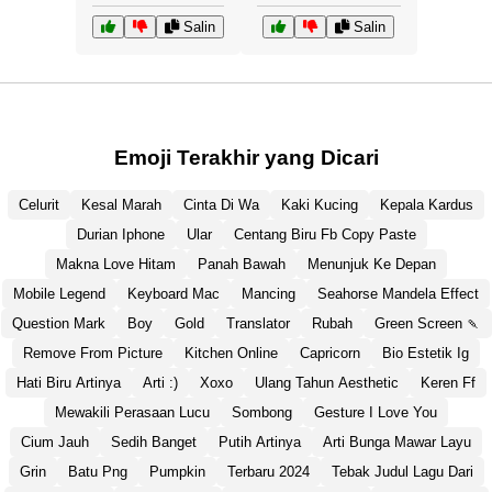
Salin
Salin
Emoji Terakhir yang Dicari
Celurit
Kesal Marah
Cinta Di Wa
Kaki Kucing
Kepala Kardus
Durian Iphone
Ular
Centang Biru Fb Copy Paste
Makna Love Hitam
Panah Bawah
Menunjuk Ke Depan
Mobile Legend
Keyboard Mac
Mancing
Seahorse Mandela Effect
Question Mark
Boy
Gold
Translator
Rubah
Green Screen 🍡
Remove From Picture
Kitchen Online
Capricorn
Bio Estetik Ig
Hati Biru Artinya
Arti :)
Xoxo
Ulang Tahun Aesthetic
Keren Ff
Mewakili Perasaan Lucu
Sombong
Gesture I Love You
Cium Jauh
Sedih Banget
Putih Artinya
Arti Bunga Mawar Layu
Grin
Batu Png
Pumpkin
Terbaru 2024
Tebak Judul Lagu Dari