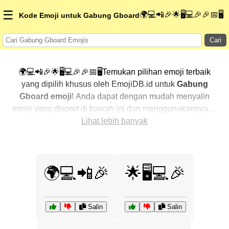
☰
🌍💻📲🎉🌟🖥️💻🎉🎉📅🖥️
Kode Emoji untuk Gabung Gboard
Cari
🌍💻📲🎉🌟🖥️💻🎉🎉📅🖥️Temukan pilihan emoji terbaik
yang dipilih khusus oleh EmojiDB.id untuk
Gabung
Gboard emoji
! Anda dapat dengan mudah menyalin
emoji yang disorot di bawah ini dan menggunakannya di
percakapan Anda untuk menambahkan sentuhan
Lihat lebih banyak
pribadi. Kami telah mengurutkan emoji-emoji terkait
dengan menampilkan yang paling populer terlebih
dahulu. Ingin lebih banyak pilihan? Jelajahi kategori
🌍💻📲🎉
🌟🖥️💻🎉
lainnya untuk menemukan cara baru dalam
mengekspresikan
Gabung Gboard dengan emoji
.
Salin
Salin