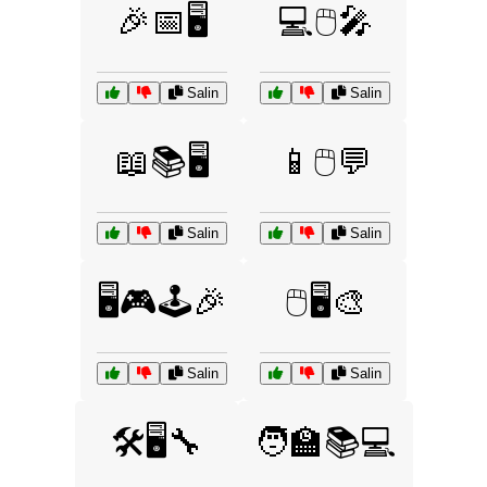
🎉📅🖥️
💻🖱️🎤
Salin
Salin
📖📚🖥️
📱🖱️💬
Salin
Salin
🖥️🎮🕹️🎉
🖱️🖥️🎨
Salin
Salin
🛠️🖥️🔧
🧑‍🏫📚💻