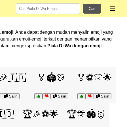
☰
Cari
a emoji
! Anda dapat dengan mudah menyalin emoji yang
gurutkan emoji-emoji terkait dengan menampilkan yang
u dalam mengekspresikan
Piala Di Wa dengan emoji
.
️🎉🇮🇩
🏅🏟️🎊
🏅⚽🎊🌟
Salin
Salin
Salin
🇩
🏆🎉⚽🌟
🏆🎊🏟️🥇