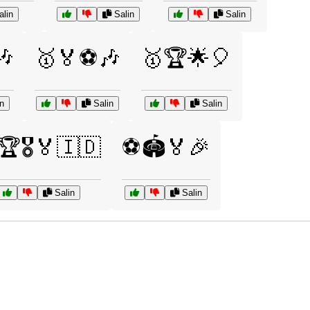
lin
Salin
Salin
🎶
🥇🏅⚽🎶
🥇🏆🌟🎈
n
Salin
Salin
🎖️🏅🇮🇩
⚽🏟️🏅🎉
Salin
Salin