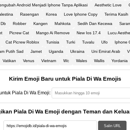
ngubah Android Menjadi Iphone Tanpa Aplikasi
Aesthetic Love
lestina
Rasengan
Korea
Love Iphone Copy
Terima Kasih
Db
Robber
Kangen
Mahkota
Sedih Dan Kecewa
Sara
et
Picrew Cat
Mango Ai Remove
New Ios 17.4
Lucu Aesthe
Cat Picrew Roblox
Tunisia
Turki
Tuvalu
Ufo
Iphone 
am Putih Sad
Jamet
Uganda
Ukraina
Uni Emirat Arab
V
Vatikan
Venus
Vietnam
Wc
Wales
Wallis
Yordania
Kirim Emoji Baru untuk Piala Di Wa Emojis
untuk Piala Di Wa Emoji:
ikan Piala Di Wa Emoji dengan Teman dan Kelua
Salin URL