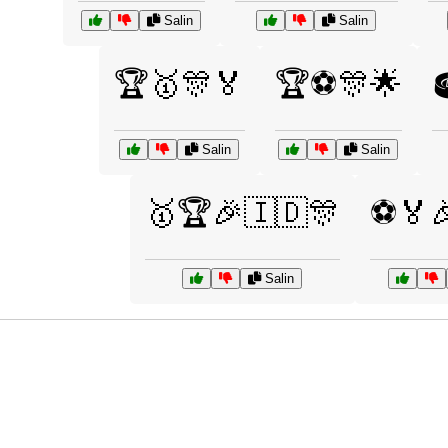
Salin
Salin
🏆🥇🎊🏅
🏆⚽🎊🌟

Salin
Salin
🥇🏆🎉🇮🇩🎊
⚽🏅
Salin