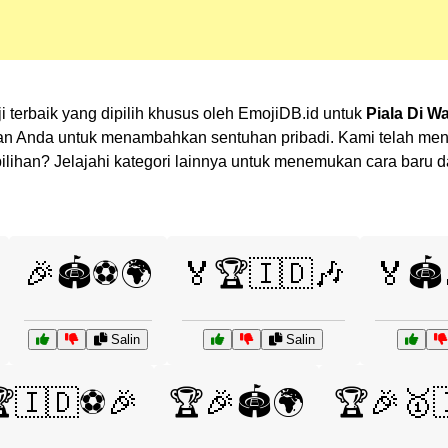
terbaik yang dipilih khusus oleh EmojiDB.id untuk
Piala Di W
an Anda untuk menambahkan sentuhan pribadi. Kami telah men
k pilihan? Jelajahi kategori lainnya untuk menemukan cara bar
🎉🏟️⚽🌍
🏅🏆🇮🇩🎶
🏅🏟
Salin
Salin
🇮🇩⚽🎉
🏆🎉🏟️🌍
🏆🎉🥇