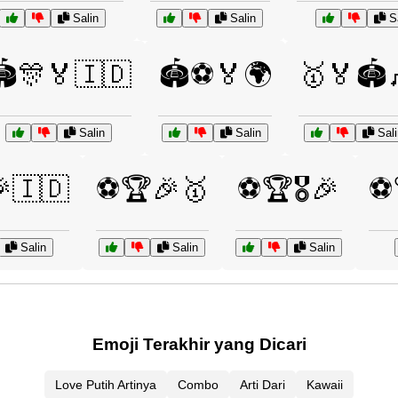
Salin
Salin
Sa
️🎊🏅🇮🇩
🏟️⚽🏅🌍
🥇🏅🏟️
Salin
Salin
Sali
🇮🇩
⚽🏆🎉🥇
⚽🏆🎖️🎉
⚽
Salin
Salin
Salin
Emoji Terakhir yang Dicari
Love Putih Artinya
Combo
Arti Dari
Kawaii