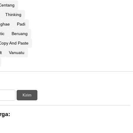
Centang
Thinking
nghae
Padi
tic
Beruang
Copy And Paste
lt
Vanuatu
Kirim
rga: