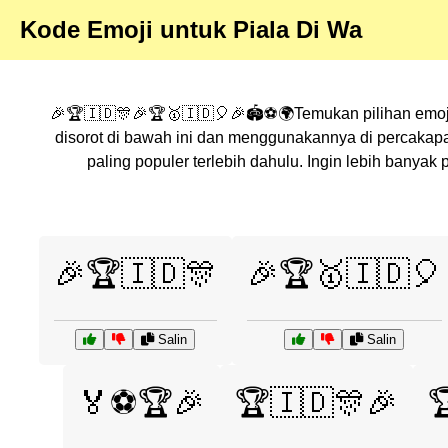
Kode Emoji untuk Piala Di Wa
🎉🏆🇮🇩🎊🎉🏆🥇🇮🇩🎈🎉🏟️⚽🌍Temukan pilihan emoji 
disorot di bawah ini dan menggunakannya di percakap
paling populer terlebih dahulu. Ingin lebih banya
🎉🏆🇮🇩🎊
🎉🏆🥇🇮🇩🎈
Salin
Salin
🏅⚽🏆🎉
🏆🇮🇩🎊🎉
