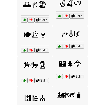
🍏🍒🍉
🌅🌌🏖️
Salin
Salin
🎶🎻💃
🍽️🥟🍷
Salin
Salin
🏰🌲🦅
🏇🐎🏆
Salin
Salin
🚂🗺️🧳
🕍🕌⛪