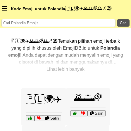
☰
🇵🇱🌍✈️🌄🌅🌈🌅🌌🏖️
Kode Emoji untuk Polandia
Cari
🇵🇱🌍✈️🌄🌅🌈🌅🌌🏖️Temukan pilihan emoji terbaik
yang dipilih khusus oleh EmojiDB.id untuk
Polandia
emoji
! Anda dapat dengan mudah menyalin emoji yang
disorot di bawah ini dan menggunakannya di
percakapan Anda untuk menambahkan sentuhan
Lihat lebih banyak
pribadi. Kami telah mengurutkan emoji-emoji terkait
dengan menampilkan yang paling populer terlebih
dahulu. Ingin lebih banyak pilihan? Jelajahi kategori
🌄🌅🌈
🇵🇱🌍✈️
lainnya untuk menemukan cara baru dalam
mengekspresikan
Polandia dengan emoji
.
Salin
Salin