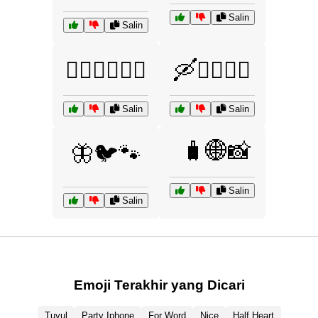
Salin
Salin
🚴‍♂️🚵‍♀️🏄‍♂️
🛶🏊‍♂️🚣‍♀️
Salin
Salin
🧳🌐📸
🦋🐦🐾
Salin
Salin
Emoji Terakhir yang Dicari
Tuyul
Party Iphone
For Word
Nice
Half Heart