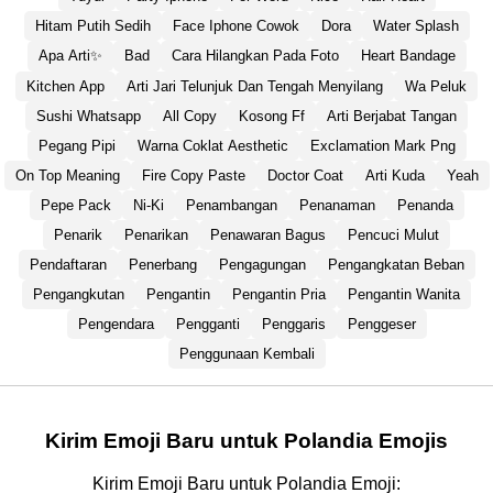
Hitam Putih Sedih
Face Iphone Cowok
Dora
Water Splash
Apa Arti✨
Bad
Cara Hilangkan Pada Foto
Heart Bandage
Kitchen App
Arti Jari Telunjuk Dan Tengah Menyilang
Wa Peluk
Sushi Whatsapp
All Copy
Kosong Ff
Arti Berjabat Tangan
Pegang Pipi
Warna Coklat Aesthetic
Exclamation Mark Png
On Top Meaning
Fire Copy Paste
Doctor Coat
Arti Kuda
Yeah
Pepe Pack
Ni-Ki
Penambangan
Penanaman
Penanda
Penarik
Penarikan
Penawaran Bagus
Pencuci Mulut
Pendaftaran
Penerbang
Pengagungan
Pengangkatan Beban
Pengangkutan
Pengantin
Pengantin Pria
Pengantin Wanita
Pengendara
Pengganti
Penggaris
Penggeser
Penggunaan Kembali
Kirim Emoji Baru untuk Polandia Emojis
Kirim Emoji Baru untuk Polandia Emoji: