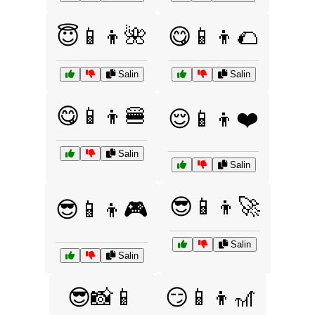
😇📱👦🌺
😋📱👦🌮
Salin
Salin
😋📱👦🍔
😌📱👦❤️
Salin
Salin
😎📱👦🚀
😎📱👦🎮
Salin
Salin
😎📸📱
😏📱👦🎢