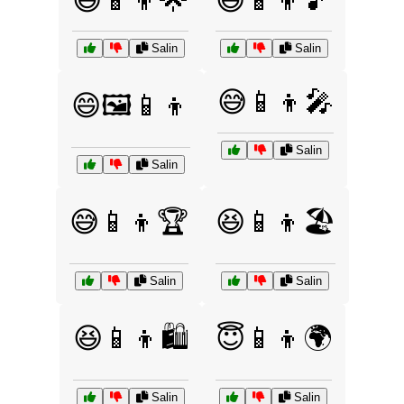
😃📱👦🌟
😃📱👦🎵
Salin
Salin
😅📱👦🎤
😄🖼️📱👦
Salin
Salin
😅📱👦🏆
😆📱👦🏖️
Salin
Salin
😆📱👦🛍️
😇📱👦🌍
Salin
Salin