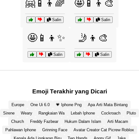
🤗📱👦🌈
🤩📱👦🎨
Salin
Salin
🤩📱👦✨
🤳👦🎨
Salin
Salin
Emoji Terakhir yang Dicari
Europe
One Ui 6.0
💗 Iphone Png
Apa Arti Mata Bintang
Sirene
Weary
Rangkaian Wa
Lebah Iphone
Cockroach
Pluto
Church
Freddy Fazbear
Hukum Dalam Islam
Arti Macam
Pahlawan Iphone
Grinning Face
Avatar Creator Cat Picrew Roblox
Kepala Ada Lingkaran Biru
Two Hands
Angry Gif
Jake