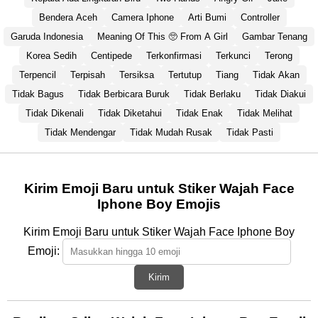
Bendera Aceh
Camera Iphone
Arti Bumi
Controller
Garuda Indonesia
Meaning Of This 🥺 From A Girl
Gambar Tenang
Korea Sedih
Centipede
Terkonfirmasi
Terkunci
Terong
Terpencil
Terpisah
Tersiksa
Tertutup
Tiang
Tidak Akan
Tidak Bagus
Tidak Berbicara Buruk
Tidak Berlaku
Tidak Diakui
Tidak Dikenali
Tidak Diketahui
Tidak Enak
Tidak Melihat
Tidak Mendengar
Tidak Mudah Rusak
Tidak Pasti
Kirim Emoji Baru untuk Stiker Wajah Face
Iphone Boy Emojis
Kirim Emoji Baru untuk Stiker Wajah Face Iphone Boy
Emoji:
Kirim