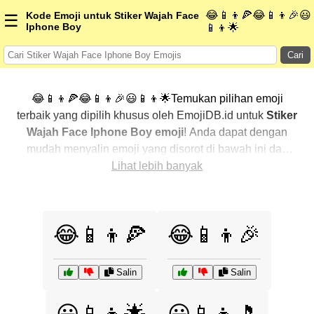
😂📱👦🍕😂📱👦🎉😃
Kode Emoji untuk Stiker Wajah Face
☰
Iphone Boy
📱👦🌟
Cari
😂📱👦🍕😂📱👦🎉😃📱👦🌟Temukan pilihan emoji
terbaik yang dipilih khusus oleh EmojiDB.id untuk
Stiker
Wajah Face Iphone Boy emoji
! Anda dapat dengan
mudah menyalin emoji yang disorot di bawah ini dan
menggunakannya di percakapan Anda untuk
Lihat lebih banyak
menambahkan sentuhan pribadi. Kami telah
mengurutkan emoji-emoji terkait dengan menampilkan
yang paling populer terlebih dahulu. Ingin lebih banyak
😂📱👦🍕
😂📱👦🎉
pilihan? Jelajahi kategori lainnya untuk menemukan cara
baru dalam mengekspresikan
Stiker Wajah Face
Iphone Boy dengan emoji
.
Salin
Salin