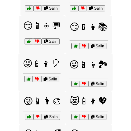
Salin
Salin
😏📱👦💬
😏📱👦📚
Salin
Salin
😜📱👦🎈
😜📱👦🏞️
Salin
Salin
😜📱👨‍🎨
😻📱👦💖
Salin
Salin