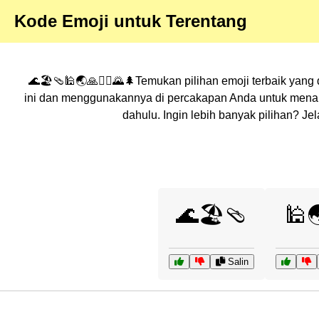
Kode Emoji untuk Terentang
🌊🏖️🩴🕌🌏🙏🚴‍♀️🌄🌲Temukan pilihan emoji terbaik yang
ini dan menggunakannya di percakapan Anda untuk menamb
dahulu. Ingin lebih banyak pilihan? J
🌊🏖️🩴
🕌
Salin