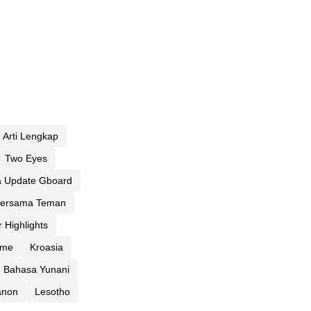
Arti Lengkap
Two Eyes
a Update Gboard
ersama Teman
r Highlights
eme
Kroasia
m Bahasa Yunani
anon
Lesotho