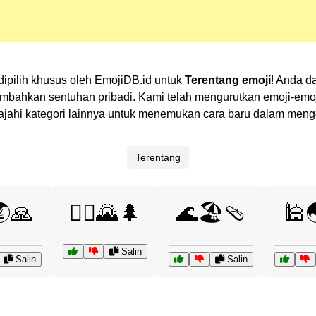
 dipilih khusus oleh EmojiDB.id untuk
Terentang emoji
! Anda d
ahkan sentuhan pribadi. Kami telah mengurutkan emoji-emoji 
elajahi kategori lainnya untuk menemukan cara baru dalam men
Terentang
🙏
🚴‍♀️🌄🌲
🌊🏖️🩴
🕌
Salin
Salin
Salin