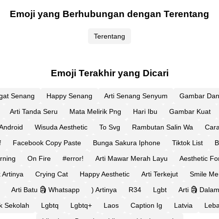
Emoji yang Berhubungan dengan Terentang
Terentang
Emoji Terakhir yang Dicari
gat Senang
Happy Senang
Arti Senang Senyum
Gambar Dan 
Arti Tanda Seru
Mata Melirik Png
Hari Ibu
Gambar Kuat
Android
Wisuda Aesthetic
To Svg
Rambutan Salin Wa
Car
f
Facebook Copy Paste
Bunga Sakura Iphone
Tiktok List
B
rning
On Fire
#error!
Arti Mawar Merah Layu
Aesthetic Fo
 Artinya
Crying Cat
Happy Aesthetic
Arti Terkejut
Smile M
Arti Batu 🗿 Whatsapp
) Artinya
R34
Lgbt
Arti 🗿 Dala
k Sekolah
Lgbtq
Lgbtq+
Laos
Caption Ig
Latvia
Leb