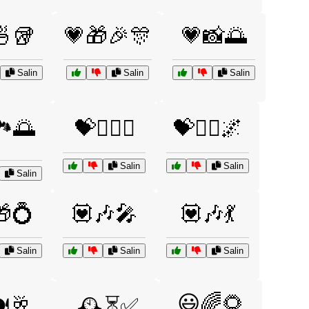
🍜🥡
💗🎁🎉🎊
💗📸🌅
Salin
Salin
Salin
️🌅
💝👩‍❤️‍👨
💝🧘‍♀️🌌
Salin
Salin
Salin
🎁💍
💟🎶🎤
💟🎶💃
Salin
Salin
Salin
😃🌈🌻
🍽️🥂
🕰️⏳✅