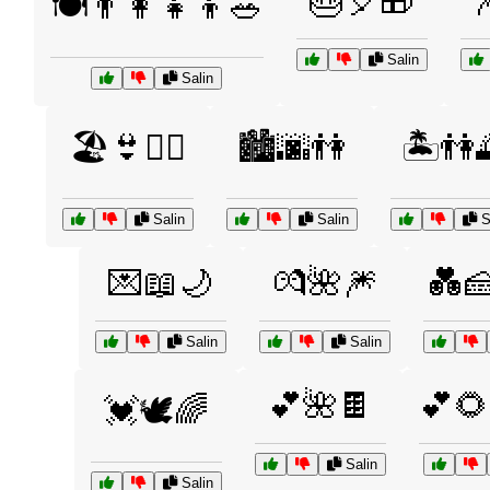
🎂🎈🎁
🍽️👨‍👩‍👧‍👦🥗
Salin
Salin
🏖️👙🏄‍♀️
🏙️🌆👫
🏝️👫
Salin
Salin
S
💌📖🌙
💏🌺🎆
💑🍰
Salin
Salin
💕🌺🍫
💕🌻
💓🕊️🌈
Salin
Salin