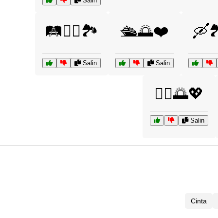
Salin
🛤️🚶‍♂️🏞️
🛳️🌅❤️
🛶
Salin
Salin
🧘‍♀️🌅💖
Salin
Cinta