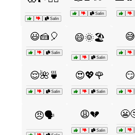
Salin
Salin
😃🍰🎈
😅
😄🌞🏖️
Salin
Salin
😌🌺🍵
😍💖🌹
😏
Salin
Salin
😬
😩💔
😠🗣️
Salin