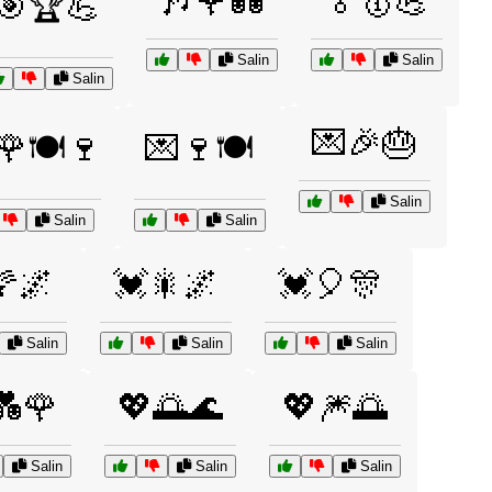
🎶🌹💑
🏅🥇💪
🎯🏆💪
Salin
Salin
Salin
💌🎉🎂
🌹🍽️🍷
💌🍷🍽️
Salin
Salin
Salin
🌠🌌
💓🎇🌌
💓🎈🎊
Salin
Salin
Salin
💑🌹
💖🌅🌊
💖🎆🌅
Salin
Salin
Salin