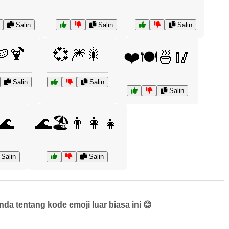
Salin
Salin
Salin
🍉🍹
💞🎆🎇
❤️🍽️🍜🥢
Salin
Salin
Salin
🌊
🌊🏖️👨‍👩‍👧
Salin
Salin
a tentang kode emoji luar biasa ini 😊