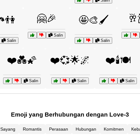
Salin
🤗🎉
🥂
️👫
🤩🎨🖌️
Salin
Salin
Salin
❤️💑🌠
❤️💞🌟🌌
❤️🕯️🍽️
Salin
Salin
Salin
Emoji yang Berhubungan dengan Love-3
Sayang
Romantis
Perasaan
Hubungan
Komitmen
Keb