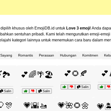
 dipilih khusus oleh EmojiDB.id untuk
Love 3 emoji
! Anda dapa
kan sentuhan pribadi. Kami telah mengurutkan emoji-emoji te
 Jelajahi kategori lainnya untuk menemukan cara baru dalam m
Sayang
Romantis
Perasaan
Hubungan
Komitmen
Keb
💕🌻🍂
💕
🏞️
💕🌈🌴🏖️
Salin
Salin
Salin
🎈🎊
💗🌇🚤
💗🌺🌻🌼
💗