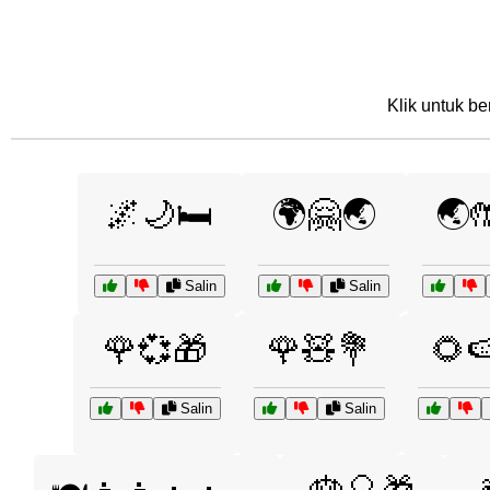
Klik untuk be
🌌🌙🛏️
🌍🤗🌏
🌏
Salin
Salin
🌹💞🎁
🌹🧸💐
🌻
Salin
Salin