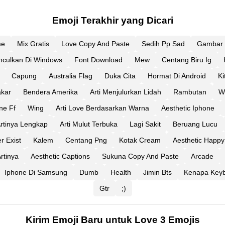
Emoji Terakhir yang Dicari
me
Mix Gratis
Love Copy And Paste
Sedih Pp Sad
Gambar 
culkan Di Windows
Font Download
Mew
Centang Biru Ig
Capung
Australia Flag
Duka Cita
Hormat Di Android
Ki
akar
Bendera Amerika
Arti Menjulurkan Lidah
Rambutan
W
ne Ff
Wing
Arti Love Berdasarkan Warna
Aesthetic Iphone
rtinya Lengkap
Arti Mulut Terbuka
Lagi Sakit
Beruang Lucu
r Exist
Kalem
Centang Png
Kotak Cream
Aesthetic Happy
rtinya
Aesthetic Captions
Sukuna Copy And Paste
Arcade
Iphone Di Samsung
Dumb
Health
Jimin Bts
Kenapa Keyb
Gtr
;)
Kirim Emoji Baru untuk Love 3 Emojis