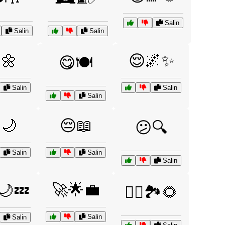
Salin
Salin
Salin
🌼
😌🌌✨
😋🍽️
Salin
Salin
Salin
🌙
😔📖
😕🔍
Salin
Salin
Salin
🚀🌟💼
🌙💤
🚴‍♀️🏞️🌻
Salin
Salin