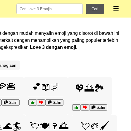
☰
Cari
t dengan mudah menyalin emoji yang disorot di bawah ini
rkait dengan menampilkan yang paling populer terlebih
engekspresikan
Love 3 dengan emoji
.
ahagiaan
🍕🍔
💕📖🌌
💖🌅🏞️
Salin
Salin
Salin
️🌊🏄
💘🍽️🍷🌅
💘🎨🖌️