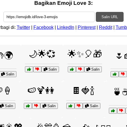
Bagikan Emoji Love 3:
Salin URL
rbagi di:
Twitter
|
Facebook
|
LinkedIn
|
Pinterest
|
Reddit
|
Tumb
🌙🌟💞
🌟✨🎈🎁
🌍
🌷
Salin
Salin
Salin
🍦
🍉🍹👭
🍫🍓🍾
🍵
Salin
Salin
Salin