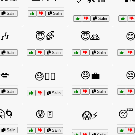
Salin
Salin
Salin
🎶
😇🌈
😇🙏

Salin
Salin
Salin
💋
😓💼

😓🏃‍♂️
Salin
Salin
Salin
🌀
😰🚪
😴
😱⚡
Salin
Salin