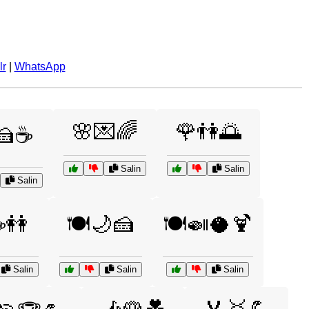
lr
|
WhatsApp
🌸💌🌈
🌹👫🌅
🍰☕
Salin
Salin
Salin
☕👭
🍽️🌙🍰
🍽️🍛🥥🍹
Salin
Salin
Salin