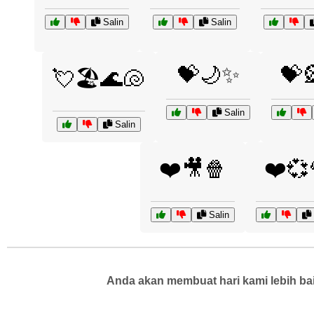
Salin
Salin
💝🌙✨
💝
💘🏖️🌊🐚
Salin
Salin
❤️🎥🍿
❤️💞
Salin
Anda akan membuat hari kami lebih bai