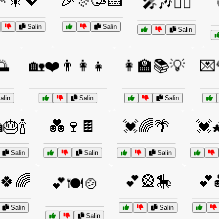
🎆🎇💖
🎉🎊🥳🍰
🎤🎶👯‍♂️
Salin
Salin
Salin
🌅
🏡❤️👨‍👩‍👧
👩‍🏫📚💡
💌
alin
Salin
Salin
🎂🍾
💑🍷🍫
💓🌈🌴
💓
Salin
Salin
Salin
🍀🌈
💕🎡🎠
💕
💕🍽️🍲
Salin
Salin
Salin