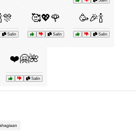
Salin
🍾🎊
🥰💖🌹
🥳🎉🍾
Salin
Salin
Salin
❤️🤗🌺
Salin
ahagiaan