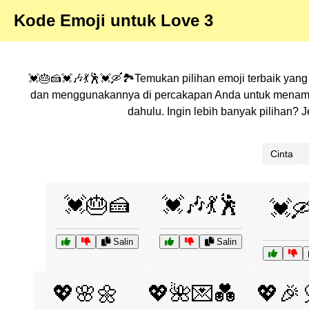
Kode Emoji untuk Love 3
💓🎂🍰💓🎶💃🕺💓🛶🏞️Temukan pilihan emoji terbaik yang
dan menggunakannya di percakapan Anda untuk menambah
dahulu. Ingin lebih banyak pilihan?
Cinta
💓🎂🍰
💓🎶💃🕺
💓
Salin
Salin
💖🌸🌼
💖🌺💌💑
💖🎉