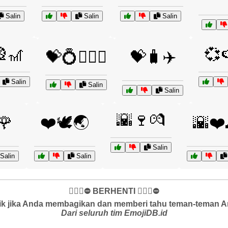
Salin
Salin
Salin
🎢
💞
💝💍👩‍❤️‍👨
💝🧳✈️
Salin
Salin
Salin
🌇🍷💏
🌹
❤️🕊️🌏
🌇❤️
Salin
Salin
Salin
✋🏻🛑⛔️ BERHENTI ✋🏻🛑⛔️
k jika Anda membagikan dan memberi tahu teman-teman And
Dari seluruh tim EmojiDB.id