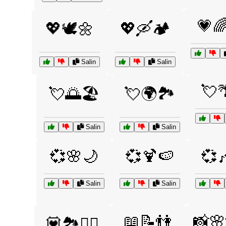
💗
💖🕊️🌼
💖🛶🏕️
Salin
Salin
💘
💘🌅🏖️
💘🌍🏞️
Salin
Salin
💞🌸🌙
💞🍹🍉
💞
Salin
Salin
📖📝👫
📸🌸
💟🏞️🚶‍♀️