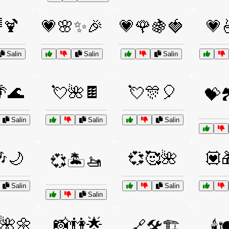
🍹
💗🌸✨🎉
💗🌹🍇🍓
💗
Salin
Salin
Salin
🌊
💘🌺🍫
💘🎊🎈
💝
Salin
Salin
Salin
🌙
💞🥰🌺
💟
💞🏝️🚤
Salin
Salin
Salin
🌺🌼
📸👫🌟
🔗🛠️🏗️
🕯️