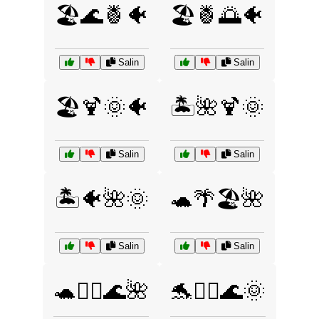
🏖️🌊🍍🐠
🏖️🍍🌅🐠
Salin
Salin
🏖️🍹🌞🐠
🏝️🌺🍹🌞
Salin
Salin
🏝️🐠🌺🌞
🐢🌴🏖️🌺
Salin
Salin
🐢🏄‍♂️🌊🌺
🐬🏄‍♀️🌊🌞