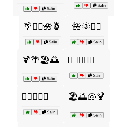
Salin
Salin
🌴🏄‍♂️🌺🍍
🌺🌞🏄‍♂️
Salin
Salin
🍹🌴🏖️🌅
🏄‍♀️🌊🌴🍍
Salin
Salin
🏄‍♀️🌊🐬🌞
🏖️🌅🐚🍹
Salin
Salin