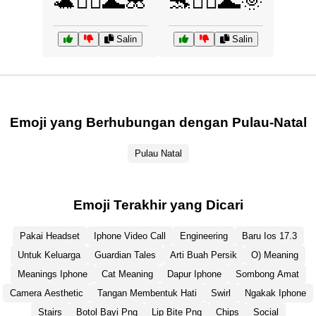
🐢🏄‍♂️🌊🌺
🐬🏄‍♀️🌊🌞
Salin
Salin
Emoji yang Berhubungan dengan Pulau-Natal
Pulau Natal
Emoji Terakhir yang Dicari
Pakai Headset
Iphone Video Call
Engineering
Baru Ios 17.3
Untuk Keluarga
Guardian Tales
Arti Buah Persik
O) Meaning
Meanings Iphone
Cat Meaning
Dapur Iphone
Sombong Amat
Camera Aesthetic
Tangan Membentuk Hati
Swirl
Ngakak Iphone
Stairs
Botol Bayi Png
Lip Bite Png
Chips
Social