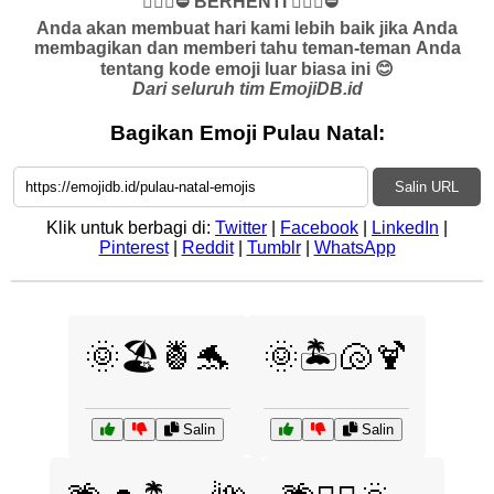
✋🏻🛑⛔️ BERHENTI ✋🏻🛑⛔️
Anda akan membuat hari kami lebih baik jika Anda
membagikan dan memberi tahu teman-teman Anda
tentang kode emoji luar biasa ini 😊
Dari seluruh tim EmojiDB.id
Bagikan Emoji Pulau Natal:
Salin URL
Klik untuk berbagi di:
Twitter
|
Facebook
|
LinkedIn
|
Pinterest
|
Reddit
|
Tumblr
|
WhatsApp
🌞🏖️🍍🐬
🌞🏝️🐚🍹
Salin
Salin