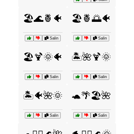
🏖️🌊🍍🐠
🏖️🍍🌅🐠
Salin
Salin
🏖️🍹🌞🐠
🏝️🌺🍹🌞
Salin
Salin
🏝️🐠🌺🌞
🐢🌴🏖️🌺
Salin
Salin