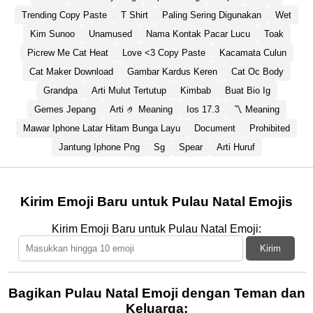
Trending Copy Paste
T Shirt
Paling Sering Digunakan
Wet
Kim Sunoo
Unamused
Nama Kontak Pacar Lucu
Toak
Picrew Me Cat Heat
Love <3 Copy Paste
Kacamata Culun
Cat Maker Download
Gambar Kardus Keren
Cat Oc Body
Grandpa
Arti Mulut Tertutup
Kimbab
Buat Bio Ig
Gemes Jepang
Arti 🤌 Meaning
Ios 17.3
〽 Meaning
Mawar Iphone Latar Hitam Bunga Layu
Document
Prohibited
Jantung Iphone Png
Sg
Spear
Arti Huruf
Kirim Emoji Baru untuk Pulau Natal Emojis
Kirim Emoji Baru untuk Pulau Natal Emoji:
Kirim
Bagikan Pulau Natal Emoji dengan Teman dan
Keluarga: