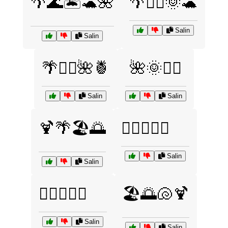
🌴🌊🏝️🐢🌺
🌴🏄‍♂️🌞🐢
Salin
Salin
🌴🏄‍♂️🌺🍍
🌺🌞🏄‍♂️
Salin
Salin
🍹🌴🏖️🌅
🏄‍♀️🌊🌴🍍
Salin
Salin
🏄‍♀️🌊🐬🌞
🏖️🌅🐚🍹
Salin
Salin