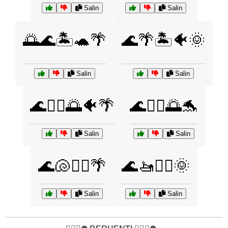
Salin
Salin
🌅🌊🏝️🐢🌴
🌊🌴🏝️🐠🌞
Salin
Salin
🌊🏄‍♀️🌅🐠🌴
🌊🏄‍♀️🌅🐬
Salin
Salin
🌊🐚🏄‍♂️🌴
🌊🚤🏄‍♂️🌞
Salin
Salin