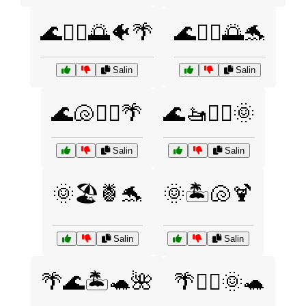
🌊🏄‍♀️🌅🐠🌴
🌊🏄‍♀️🌅🐬
Salin
Salin
🌊🐚🏄‍♂️🌴
🌊🚤🏄‍♂️🌞
Salin
Salin
🌞🏖️🍍🐬
🌞🏝️🐚🍹
Salin
Salin
🌴🌊🏝️🐢🌺
🌴🏄‍♂️🌞🐢