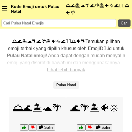
🌅🌊🏝️🐢🌴🌊🌴🏝️🐠🌞🌊🏄‍♀️🌅
Kode Emoji untuk Pulau
☰
Natal
🐠🌴
Cari
🌅🌊🏝️🐢🌴🌊🌴🏝️🐠🌞🌊🏄‍♀️🌅🐠🌴Temukan pilihan
emoji terbaik yang dipilih khusus oleh EmojiDB.id untuk
Pulau Natal emoji
! Anda dapat dengan mudah menyalin
emoji yang disorot di bawah ini dan menggunakannya di
percakapan Anda untuk menambahkan sentuhan
Lihat lebih banyak
pribadi. Kami telah mengurutkan emoji-emoji terkait
dengan menampilkan yang paling populer terlebih
Pulau Natal
dahulu. Ingin lebih banyak pilihan? Jelajahi kategori
lainnya untuk menemukan cara baru dalam
mengekspresikan
Pulau Natal dengan emoji
.
🌅🌊🏝️🐢🌴
🌊🌴🏝️🐠🌞
Salin
Salin